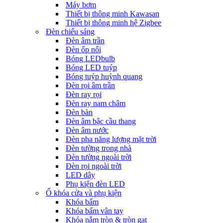
Máy bơm
Thiết bị thông minh Kawasan
Thiết bị thông minh hệ Zigbee
Đèn chiếu sáng
Đèn âm trần
Đèn ốp nổi
Bóng LEDbulb
Bóng LED tuýp
Bóng tuýp huỳnh quang
Đèn rọi âm trần
Đèn ray rọi
Đèn ray nam châm
Đèn bàn
Đèn âm bậc cầu thang
Đèn âm nước
Đèn pha năng lượng mặt trời
Đèn tường trong nhà
Đèn tường ngoài trời
Đèn rọi ngoài trời
LED dây
Phụ kiện đèn LED
Ổ khóa cửa và phụ kiện
Khóa bấm
Khóa bấm vân tay
Khóa nắm tròn & tròn gạt