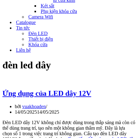
tử cửa kính
Két sắt
Phụ kiện khóa cửa
Camera Wifi
Catalogue
Tin tức
Đèn LED
Thiết bị điện
Khóa cửa
Liên hệ
đèn led dây
Ứng dụng của LED dây 12V
bởi
vuakhoaden
14/05/2025
14/05/2025
Đèn LED dây 12V không chỉ được dùng trong thắp sáng mà còn có
thể dùng trang trí, tạo nên một không gian thẩm mỹ. Đây là lựa
chọn số 1 trong việc trang trí không gian. Cấu tạo đèn LED dây