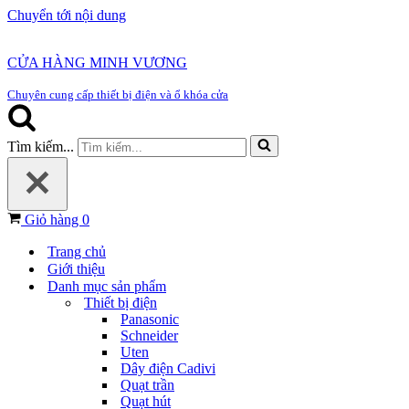
Chuyển tới nội dung
CỬA HÀNG MINH VƯƠNG
Chuyên cung cấp thiết bị điện và ổ khóa cửa
Tìm kiếm...
Giỏ hàng
0
Trang chủ
Giới thiệu
Danh mục sản phẩm
Thiết bị điện
Panasonic
Schneider
Uten
Dây điện Cadivi
Quạt trần
Quạt hút