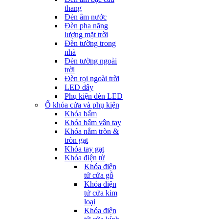
thang
Đèn âm nước
Đèn pha năng
lượng mặt trời
Đèn tường trong
nhà
Đèn tường ngoài
trời
Đèn rọi ngoài trời
LED dây
Phụ kiện đèn LED
Ổ khóa cửa và phụ kiện
Khóa bấm
Khóa bấm vân tay
Khóa nắm tròn &
tròn gạt
Khóa tay gạt
Khóa điện tử
Khóa điện
tử cửa gỗ
Khóa điện
tử cửa kim
loại
Khóa điện