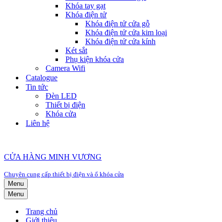
Khóa tay gạt
Khóa điện tử
Khóa điện tử cửa gỗ
Khóa điện tử cửa kim loại
Khóa điện tử cửa kính
Két sắt
Phụ kiện khóa cửa
Camera Wifi
Catalogue
Tin tức
Đèn LED
Thiết bị điện
Khóa cửa
Liên hệ
CỬA HÀNG MINH VƯƠNG
Chuyên cung cấp thiết bị điện và ổ khóa cửa
Menu
Menu
Trang chủ
Giới thiệu