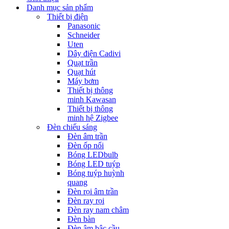
Danh mục sản phẩm
Thiết bị điện
Panasonic
Schneider
Uten
Dây điện Cadivi
Quạt trần
Quạt hút
Máy bơm
Thiết bị thông
minh Kawasan
Thiết bị thông
minh hệ Zigbee
Đèn chiếu sáng
Đèn âm trần
Đèn ốp nổi
Bóng LEDbulb
Bóng LED tuýp
Bóng tuýp huỳnh
quang
Đèn rọi âm trần
Đèn ray rọi
Đèn ray nam châm
Đèn bàn
Đèn âm bậc cầu