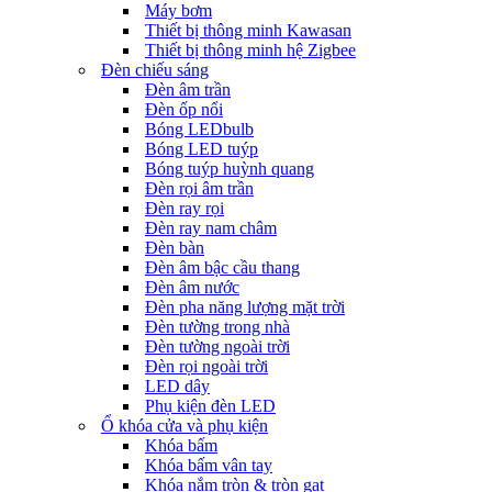
Máy bơm
Thiết bị thông minh Kawasan
Thiết bị thông minh hệ Zigbee
Đèn chiếu sáng
Đèn âm trần
Đèn ốp nổi
Bóng LEDbulb
Bóng LED tuýp
Bóng tuýp huỳnh quang
Đèn rọi âm trần
Đèn ray rọi
Đèn ray nam châm
Đèn bàn
Đèn âm bậc cầu thang
Đèn âm nước
Đèn pha năng lượng mặt trời
Đèn tường trong nhà
Đèn tường ngoài trời
Đèn rọi ngoài trời
LED dây
Phụ kiện đèn LED
Ổ khóa cửa và phụ kiện
Khóa bấm
Khóa bấm vân tay
Khóa nắm tròn & tròn gạt