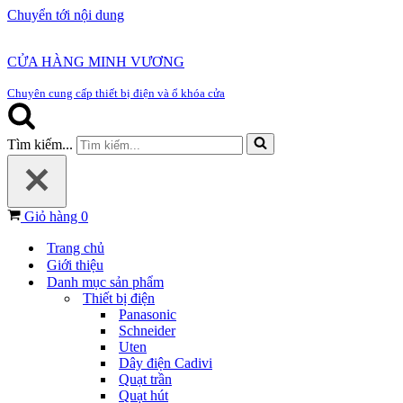
Chuyển tới nội dung
CỬA HÀNG MINH VƯƠNG
Chuyên cung cấp thiết bị điện và ổ khóa cửa
Tìm kiếm...
Giỏ hàng
0
Trang chủ
Giới thiệu
Danh mục sản phẩm
Thiết bị điện
Panasonic
Schneider
Uten
Dây điện Cadivi
Quạt trần
Quạt hút