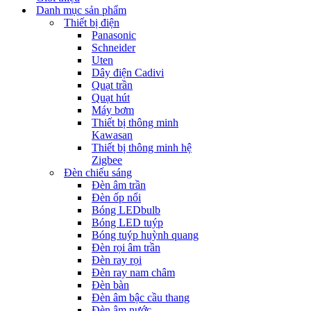
Danh mục sản phẩm
Thiết bị điện
Panasonic
Schneider
Uten
Dây điện Cadivi
Quạt trần
Quạt hút
Máy bơm
Thiết bị thông minh
Kawasan
Thiết bị thông minh hệ
Zigbee
Đèn chiếu sáng
Đèn âm trần
Đèn ốp nổi
Bóng LEDbulb
Bóng LED tuýp
Bóng tuýp huỳnh quang
Đèn rọi âm trần
Đèn ray rọi
Đèn ray nam châm
Đèn bàn
Đèn âm bậc cầu thang
Đèn âm nước