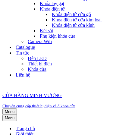
Khóa tay gạt
Khóa điện tử
Khóa điện tử cửa gỗ
Khóa điện tử cửa kim loại
Khóa điện tử cửa kính
Két sắt
Phụ kiện khóa cửa
Camera Wifi
Catalogue
Tin tức
Đèn LED
Thiết bị điện
Khóa cửa
Liên hệ
CỬA HÀNG MINH VƯƠNG
Chuyên cung cấp thiết bị điện và ổ khóa cửa
Menu
Menu
Trang chủ
Giới thiệu