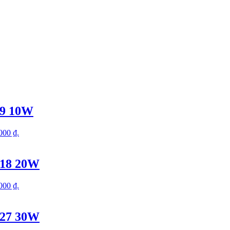
D9 10W
.000 ₫.
D18 20W
.000 ₫.
D27 30W