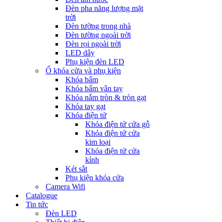
Đèn pha năng lượng mặt
trời
Đèn tường trong nhà
Đèn tường ngoài trời
Đèn rọi ngoài trời
LED dây
Phụ kiện đèn LED
Ổ khóa cửa và phụ kiện
Khóa bấm
Khóa bấm vân tay
Khóa nắm tròn & tròn gạt
Khóa tay gạt
Khóa điện tử
Khóa điện tử cửa gỗ
Khóa điện tử cửa
kim loại
Khóa điện tử cửa
kính
Két sắt
Phụ kiện khóa cửa
Camera Wifi
Catalogue
Tin tức
Đèn LED