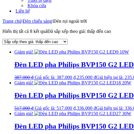
Thiết bị điện
Khóa cửa
Liên hệ
Trang chủ
\
Đèn chiếu sáng
\
Đèn rọi ngoài trời
Hiển thị tất cả 8 kết quả
Đã sắp xếp theo giá: thấp đến cao
Giảm giá!
Đèn LED pha Philips BVP150 G2 LE
387.000
₫
Giá gốc là: 387.000 ₫.
235.000
₫
Giá hiện tại là: 235
Giảm giá!
Đèn LED pha Philips BVP150 G2 LE
517.000
₫
Giá gốc là: 517.000 ₫.
336.000
₫
Giá hiện tại là: 336
Giảm giá!
Đèn LED pha Philips BVP150 G2 LE