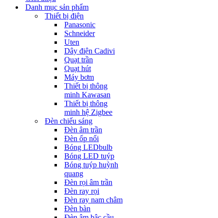
Danh mục sản phẩm
Thiết bị điện
Panasonic
Schneider
Uten
Dây điện Cadivi
Quạt trần
Quạt hút
Máy bơm
Thiết bị thông
minh Kawasan
Thiết bị thông
minh hệ Zigbee
Đèn chiếu sáng
Đèn âm trần
Đèn ốp nổi
Bóng LEDbulb
Bóng LED tuýp
Bóng tuýp huỳnh
quang
Đèn rọi âm trần
Đèn ray rọi
Đèn ray nam châm
Đèn bàn
Đèn âm bậc cầu