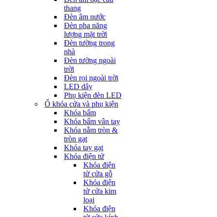
thang
Đèn âm nước
Đèn pha năng
lượng mặt trời
Đèn tường trong
nhà
Đèn tường ngoài
trời
Đèn rọi ngoài trời
LED dây
Phụ kiện đèn LED
Ổ khóa cửa và phụ kiện
Khóa bấm
Khóa bấm vân tay
Khóa nắm tròn &
tròn gạt
Khóa tay gạt
Khóa điện tử
Khóa điện
tử cửa gỗ
Khóa điện
tử cửa kim
loại
Khóa điện