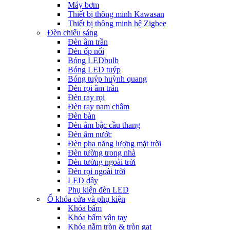
Máy bơm
Thiết bị thông minh Kawasan
Thiết bị thông minh hệ Zigbee
Đèn chiếu sáng
Đèn âm trần
Đèn ốp nổi
Bóng LEDbulb
Bóng LED tuýp
Bóng tuýp huỳnh quang
Đèn rọi âm trần
Đèn ray rọi
Đèn ray nam châm
Đèn bàn
Đèn âm bậc cầu thang
Đèn âm nước
Đèn pha năng lượng mặt trời
Đèn tường trong nhà
Đèn tường ngoài trời
Đèn rọi ngoài trời
LED dây
Phụ kiện đèn LED
Ổ khóa cửa và phụ kiện
Khóa bấm
Khóa bấm vân tay
Khóa nắm tròn & tròn gạt