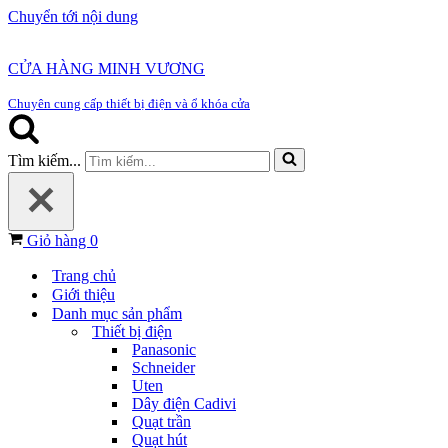
Chuyển tới nội dung
CỬA HÀNG MINH VƯƠNG
Chuyên cung cấp thiết bị điện và ổ khóa cửa
Tìm kiếm...
Giỏ hàng
0
Trang chủ
Giới thiệu
Danh mục sản phẩm
Thiết bị điện
Panasonic
Schneider
Uten
Dây điện Cadivi
Quạt trần
Quạt hút