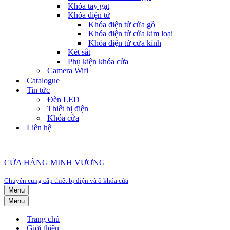
Khóa tay gạt
Khóa điện tử
Khóa điện tử cửa gỗ
Khóa điện tử cửa kim loại
Khóa điện tử cửa kính
Két sắt
Phụ kiện khóa cửa
Camera Wifi
Catalogue
Tin tức
Đèn LED
Thiết bị điện
Khóa cửa
Liên hệ
CỬA HÀNG MINH VƯƠNG
Chuyên cung cấp thiết bị điện và ổ khóa cửa
Menu
Menu
Trang chủ
Giới thiệu