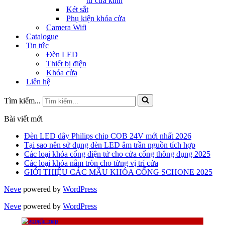
tử cửa kính
Két sắt
Phụ kiện khóa cửa
Camera Wifi
Catalogue
Tin tức
Đèn LED
Thiết bị điện
Khóa cửa
Liên hệ
Tìm kiếm...
Bài viết mới
Đèn LED dây Philips chip COB 24V mới nhất 2026
Tại sao nên sử dụng đèn LED âm trần nguồn tích hợp
Các loại khóa cổng điện tử cho cửa cổng thông dụng 2025
Các loại khóa nắm tròn cho từng vị trí cửa
GIỚI THIỆU CÁC MẪU KHÓA CỔNG SCHONE 2025
Neve
powered by
WordPress
Neve
powered by
WordPress