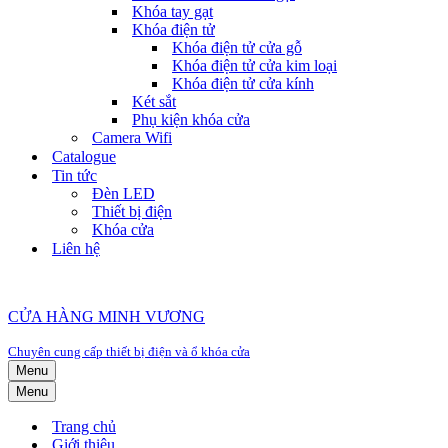
Khóa tay gạt
Khóa điện tử
Khóa điện tử cửa gỗ
Khóa điện tử cửa kim loại
Khóa điện tử cửa kính
Két sắt
Phụ kiện khóa cửa
Camera Wifi
Catalogue
Tin tức
Đèn LED
Thiết bị điện
Khóa cửa
Liên hệ
CỬA HÀNG MINH VƯƠNG
Chuyên cung cấp thiết bị điện và ổ khóa cửa
Menu
Menu
Trang chủ
Giới thiệu