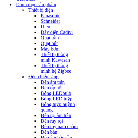
Danh mục sản phẩm
Thiết bị điện
Panasonic
Schneider
Uten
Dây điện Cadivi
Quạt trần
Quạt hút
Máy bơm
Thiết bị thông
minh Kawasan
Thiết bị thông
minh hệ Zigbee
Đèn chiếu sáng
Đèn âm trần
Đèn ốp nổi
Bóng LEDbulb
Bóng LED tuýp
Bóng tuýp huỳnh
quang
Đèn rọi âm trần
Đèn ray rọi
Đèn ray nam châm
Đèn bàn
Đèn âm bậc cầu