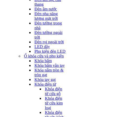
thang
Đèn âm nước
Đèn pha năng
lượng mặt trời
Đèn tường trong
nhà
Đèn tường ngoài
trời
Đèn rọi ngoài trời
LED dây
Phụ kiện đèn LED
Ổ khóa cửa và phụ kiện
Khóa bấm
Khóa bấm vân tay
Khóa nắm tròn &
tròn gạt
Khóa tay gạt
Khóa điện tử
Khóa điện
tử cửa gỗ
Khóa điện
tử cửa kim
loại
Khóa điện