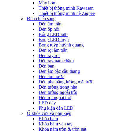
Máy bơm
Thiết bị thông minh Kawasan
Thiết bị thông minh hệ Zigbee
Đèn chiếu sáng
Đèn âm trần
Đèn ốp nổi
Bóng LEDbulb
Bóng LED tuýp
Bóng tuýp huỳnh quang
Đèn rọi âm trần
Đèn ray rọi
Đèn ray nam châm
Đèn bàn
Đèn âm bậc cầu thang
Đèn âm nước
Đèn pha năng lượng mặt trời
Đèn tường trong nhà
Đèn tường ngoài trời
Đèn rọi ngoài trời
LED dây
Phụ kiện đèn LED
Ổ khóa cửa và phụ kiện
Khóa bấm
Khóa bấm vân tay
Khóa nắm tròn & tròn gạt