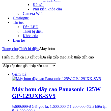
tử cửa kính
Két sắt
Phụ kiện khóa cửa
Camera Wifi
Catalogue
Tin tức
Đèn LED
Thiết bị điện
Khóa cửa
Liên hệ
Trang chủ
\
Thiết bị điện
\
Máy bơm
Hiển thị tất cả 13 kết quả
Đã sắp xếp theo giá: thấp đến cao
Giảm giá!
Máy bơm đẩy cao Panasonic 125W
GP-129JXK-SV5
1.600.000
₫
Giá gốc là: 1.600.000 ₫.
1.200.000
₫
Giá hiện tại
là: 1.200.000 ₫.