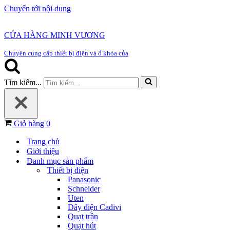
Chuyển tới nội dung
CỬA HÀNG MINH VƯƠNG
Chuyên cung cấp thiết bị điện và ổ khóa cửa
Tìm kiếm...
Giỏ hàng
0
Trang chủ
Giới thiệu
Danh mục sản phẩm
Thiết bị điện
Panasonic
Schneider
Uten
Dây điện Cadivi
Quạt trần
Quạt hút