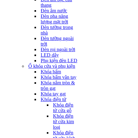
thang
Đèn âm nước
Đèn pha năng
lượng mặt trời
Đèn tường trong
nhà
Đèn tường ngoài
trời
Đèn rọi ngoài trời
LED dây
Phụ kiện đèn LED
Ổ khóa cửa và phụ kiện
Khóa bấm
Khóa bấm vân tay
Khóa nắm tròn &
tròn gạt
Khóa tay gạt
Khóa điện tử
Khóa điện
tử cửa gỗ
Khóa điện
tử cửa kim
loại
Khóa điện