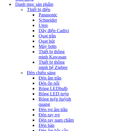
Danh mục sản phẩm
Thiết bị điện
Panasonic
Schneider
Uten
Dây điện Cadivi
Quạt trần
Quạt hút
Máy bơm
Thiết bị thông
minh Kawasan
Thiết bị thông
minh hệ Zigbee
Đèn chiếu sáng
Đèn âm trần
Đèn ốp nổi
Bóng LEDbulb
Bóng LED tuýp
Bóng tuýp huỳnh
quang
Đèn rọi âm trần
Đèn ray rọi
Đèn ray nam châm
Đèn bàn
Đèn âm bậc cầu