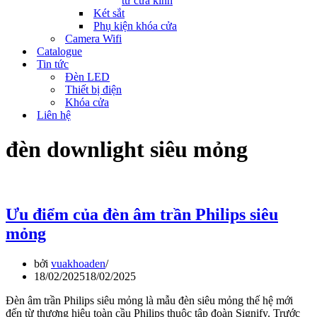
tử cửa kính
Két sắt
Phụ kiện khóa cửa
Camera Wifi
Catalogue
Tin tức
Đèn LED
Thiết bị điện
Khóa cửa
Liên hệ
đèn downlight siêu mỏng
Ưu điểm của đèn âm trần Philips siêu
mỏng
bởi
vuakhoaden
18/02/2025
18/02/2025
Đèn âm trần Philips siêu mỏng là mẫu đèn siêu mỏng thế hệ mới
đến từ thương hiệu toàn cầu Philips thuộc tập đoàn Signify. Trước