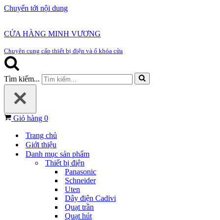
Chuyển tới nội dung
CỬA HÀNG MINH VƯƠNG
Chuyên cung cấp thiết bị điện và ổ khóa cửa
Tìm kiếm...
Giỏ hàng
0
Trang chủ
Giới thiệu
Danh mục sản phẩm
Thiết bị điện
Panasonic
Schneider
Uten
Dây điện Cadivi
Quạt trần
Quạt hút