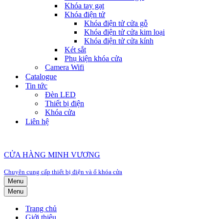
Khóa tay gạt
Khóa điện tử
Khóa điện tử cửa gỗ
Khóa điện tử cửa kim loại
Khóa điện tử cửa kính
Két sắt
Phụ kiện khóa cửa
Camera Wifi
Catalogue
Tin tức
Đèn LED
Thiết bị điện
Khóa cửa
Liên hệ
CỬA HÀNG MINH VƯƠNG
Chuyên cung cấp thiết bị điện và ổ khóa cửa
Menu
Menu
Trang chủ
Giới thiệu