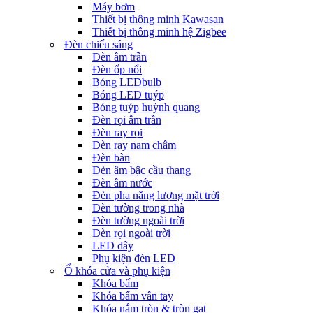
Máy bơm
Thiết bị thông minh Kawasan
Thiết bị thông minh hệ Zigbee
Đèn chiếu sáng
Đèn âm trần
Đèn ốp nổi
Bóng LEDbulb
Bóng LED tuýp
Bóng tuýp huỳnh quang
Đèn rọi âm trần
Đèn ray rọi
Đèn ray nam châm
Đèn bàn
Đèn âm bậc cầu thang
Đèn âm nước
Đèn pha năng lượng mặt trời
Đèn tường trong nhà
Đèn tường ngoài trời
Đèn rọi ngoài trời
LED dây
Phụ kiện đèn LED
Ổ khóa cửa và phụ kiện
Khóa bấm
Khóa bấm vân tay
Khóa nắm tròn & tròn gạt