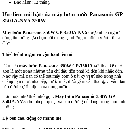
Bảo hành: 12 tháng.
Ưu điểm nổi bật của máy
bơm nước
P
anasonic
GP-
350JA-NV5 350W
Máy bơm Panasonic 350W
GP-350JA-NV5
được nhiều người
dùng tin tưởng lựa chọn bởi mang lại những ưu điểm vượt trội sau
đây:
Thiết kế nhỏ gọn và vận hành êm ái
Đầu tiên
máy bơm Panasonic 350W GP-350JA
với thiết kế nhỏ
gọn là một trong những tiêu chí đầu tiên phải kể đến khi nhắc đến.
Nhờ vậy mà bạn có thể đặt máy bơm ở bất kỳ vị trí nào trong nhà
chẳng hạn như: nhà bếp, trước nhà, dưới gầm cầu thang,… vẫn đảm
bảo được sự ổn định của dòng nước.
Hơn nữa, nhờ thiết nhỏ gọn,
Máy bơm Panasonic 350W
GP-
350JA-NV5
cho phép lắp đặt và bảo dưỡng dễ dàng trong mọi tình
huống.
Độ bền cao, động cơ mạnh mẽ