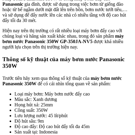
Panasonic
gia đình, được sử dụng trong việc bơm từ giếng đào
hoặc từ bể ngầm dưới mặt đất lên trên bồn, bơm nước tưới tiêu,…
và sử dụng để đẩy nước lên các nhà có nhiều tầng với độ cao hút
đẩy tối đa 30 mét.
Hiện nay trên thị trường có rất nhiều loại máy bơm đẩy cao với
chủng loại và hãng sản xuất khác nhau, trong đó sản phẩm
máy
bơm nước
P
anasonic 350
W
GP-350JA-NV5
được khá nhiều
người lựa chọn trên thị trường hiện nay.
Thông
số kỹ thuật của
máy bơm nước Panasonic
350W
Trước tiên hãy xem qua thông số kỹ thuật của
máy bơm nước
Panasonic 350W
để có cái nhìn tổng quan về sản phẩm:
Loại máy bơm: Máy bơm nước đẩy cao
Màu sắc: Xanh dương
Họng hút xả: 25mm
Công suất: 350W
Lưu lượng nước: 45 lít/phút
Độ hút sâu: 9m
Độ cao đẩy: Độ cao hút đẩy tối đa 45m
Sản xuất tại: Indonesia