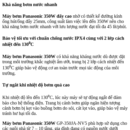
Khả năng bơm nước nhanh
Máy bơm Panasonic 350W đẩy cao
nhờ có thiết kế đường kính
ống hút/ống đẩy 25mm, công suất làm việc lên đến 350W nên cho
khả năng bơm nước nhanh với lưu lượng nước đạt tối đa 45 lít/phút.
Bảo vệ tối ưu với chuẩn chống nước IPX4 cùng với 2 lớp cách
nhiệt đến 130⁰C
Máy bơm Panasonic 350W
có khả năng kháng nước dù được đặt
trong môi trường khắc nghiệt ẩm ướt, trang bị 2 lớp cách nhiệt đến
130⁰C giúp bảo vệ động cơ an toàn trước mọi tác động của môi
trường.
Tự ngắt khi nhiệt độ bơm quá cao
Khi nhiệt độ lên đến 130⁰C, lúc này máy sẽ tự động ngắt để đảm
bảo cho hệ thống điện. Trang bị cánh bơm giúp ngăn hiện tượng
cánh bơm bị kẹt vào buồng bơm do sỏi, cát lọt vào, giúp bảo vệ máy
tránh hư hại tối đa.
Máy bơm Panasonic 350W
GP-350JA-NV5 phù hợp sử dụng cho
các ngôi nhà từ 7 – 10 tầng, gia đình đang có nguồn nước dưới