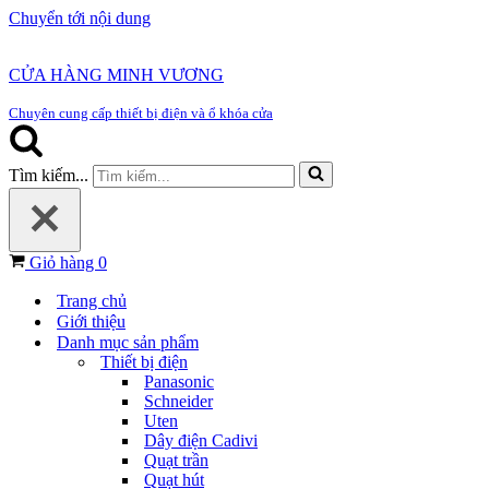
Chuyển tới nội dung
CỬA HÀNG MINH VƯƠNG
Chuyên cung cấp thiết bị điện và ổ khóa cửa
Tìm kiếm...
Giỏ hàng
0
Trang chủ
Giới thiệu
Danh mục sản phẩm
Thiết bị điện
Panasonic
Schneider
Uten
Dây điện Cadivi
Quạt trần
Quạt hút