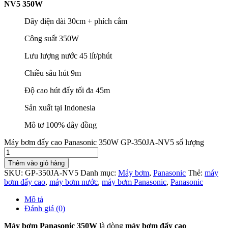
NV5 350W
Dây điện dài 30cm + phích cắm
Công suất 350W
Lưu lượng nước 45 lít/phút
Chiều sâu hút 9m
Độ cao hút đẩy tối đa 45m
Sản xuất tại Indonesia
Mô tơ 100% dây đồng
Máy bơm đẩy cao Panasonic 350W GP-350JA-NV5 số lượng
Thêm vào giỏ hàng
SKU:
GP-350JA-NV5
Danh mục:
Máy bơm
,
Panasonic
Thẻ:
máy
bơm đẩy cao
,
máy bơm nước
,
máy bơm Panasonic
,
Panasonic
Mô tả
Đánh giá (0)
Máy bơm Panasonic 350W
là dòng
máy bơm đẩy cao