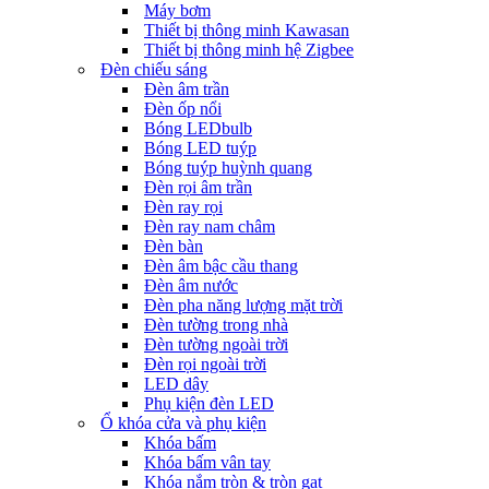
Máy bơm
Thiết bị thông minh Kawasan
Thiết bị thông minh hệ Zigbee
Đèn chiếu sáng
Đèn âm trần
Đèn ốp nổi
Bóng LEDbulb
Bóng LED tuýp
Bóng tuýp huỳnh quang
Đèn rọi âm trần
Đèn ray rọi
Đèn ray nam châm
Đèn bàn
Đèn âm bậc cầu thang
Đèn âm nước
Đèn pha năng lượng mặt trời
Đèn tường trong nhà
Đèn tường ngoài trời
Đèn rọi ngoài trời
LED dây
Phụ kiện đèn LED
Ổ khóa cửa và phụ kiện
Khóa bấm
Khóa bấm vân tay
Khóa nắm tròn & tròn gạt