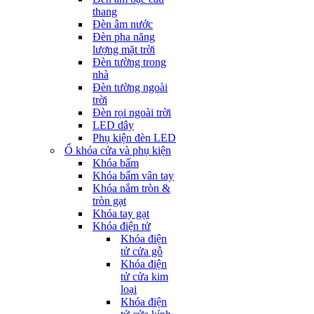
thang
Đèn âm nước
Đèn pha năng
lượng mặt trời
Đèn tường trong
nhà
Đèn tường ngoài
trời
Đèn rọi ngoài trời
LED dây
Phụ kiện đèn LED
Ổ khóa cửa và phụ kiện
Khóa bấm
Khóa bấm vân tay
Khóa nắm tròn &
tròn gạt
Khóa tay gạt
Khóa điện tử
Khóa điện
tử cửa gỗ
Khóa điện
tử cửa kim
loại
Khóa điện