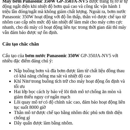
M
áy bơm Panasonic 350W GP-350JA-NV5
được trang bị rơ le tự
động ngắt điện khi nhiệt độ bơm quá cao và công tắc vận hành 1
triệu lần đóng/ngắt mà không giảm chất lượng. Ngoài ra, bơm nước
Panasonic 350W hoạt động với độ ồn thấp, thân vỏ được chế tạo từ
nhôm cao cấp nên mức độ tản nhiệt để làm mát cho máy cơm cực
nhanh, cho dù máy có hoạt động liên tục trong thời gian dài thì máy
vẫn đảm bảo được sự ổn định.
Cấu tạo chắc chắn
Cấu tạo của
bơm nước Panasonic 350W
GP-350JA-NV5 với
nhiều đặc điểm đáng chú ý:
Nắp buồng bơm và đĩa bơm được làm từ chất liệu đồng thau
có khả năng chống ma sát và nhiệt độ cao
Khí Nitơ trong buồng tích trữ cho máy hoạt động ổn định và
tối ưu
Hai lớp bọc cách ly bảo vệ lõi tĩnh mô tơ chống ăn mòn và
giảm thiểu nguy cơ ngắn mạch
Lõi quay mô tơ có độ chính xác cao, đảm bảo hoạt động liên
tục suốt 8000 giờ
Thân mô tơ được chế tạo bằng nhôm đúc phủ sơn tĩnh điện
chống gỉ
Dây quấn được làm bằng nhôm.