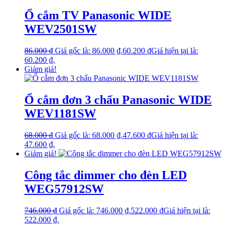
Ổ cắm TV Panasonic WIDE
WEV2501SW
86.000
₫
Giá gốc là: 86.000 ₫.
60.200
₫
Giá hiện tại là:
60.200 ₫.
Giảm giá!
Ổ cắm đơn 3 chấu Panasonic WIDE
WEV1181SW
68.000
₫
Giá gốc là: 68.000 ₫.
47.600
₫
Giá hiện tại là:
47.600 ₫.
Giảm giá!
Công tắc dimmer cho đèn LED
WEG57912SW
746.000
₫
Giá gốc là: 746.000 ₫.
522.000
₫
Giá hiện tại là:
522.000 ₫.