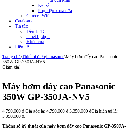
tử cửa kính
Két sắt
Phụ kiện khóa cửa
Camera Wifi
Catalogue
Tin tức
Đèn LED
Thiết bị điện
Khóa cửa
Liên hệ
Trang chủ
\
Thiết bị điện
\
Panasonic
\
Máy bơm đẩy cao Panasonic
350W GP-350JA-NV5
Giảm giá!
Máy bơm đẩy cao Panasonic
350W GP-350JA-NV5
4.790.000
₫
Giá gốc là: 4.790.000 ₫.
3.350.000
₫
Giá hiện tại là:
3.350.000 ₫.
Thông số kỹ thuật của máy bơm đẩy cao Panasonic GP-350JA-