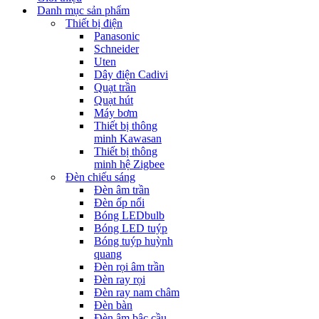
Danh mục sản phẩm
Thiết bị điện
Panasonic
Schneider
Uten
Dây điện Cadivi
Quạt trần
Quạt hút
Máy bơm
Thiết bị thông
minh Kawasan
Thiết bị thông
minh hệ Zigbee
Đèn chiếu sáng
Đèn âm trần
Đèn ốp nổi
Bóng LEDbulb
Bóng LED tuýp
Bóng tuýp huỳnh
quang
Đèn rọi âm trần
Đèn ray rọi
Đèn ray nam châm
Đèn bàn
Đèn âm bậc cầu