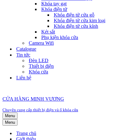
Khóa tay gạt
Khóa điện tử
Khóa điện tử cửa gỗ
Khóa điện tử cửa kim loại
Khóa điện tử cửa kính
Két sắt
Phụ kiện khóa cửa
Camera Wifi
Catalogue
Tin tức
Đèn LED
Thiết bị điện
Khóa cửa
Liên hệ
CỬA HÀNG MINH VƯƠNG
Chuyên cung cấp thiết bị điện và ổ khóa cửa
Menu
Menu
Trang chủ
Giới thiệu