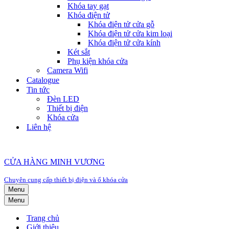
Khóa tay gạt
Khóa điện tử
Khóa điện tử cửa gỗ
Khóa điện tử cửa kim loại
Khóa điện tử cửa kính
Két sắt
Phụ kiện khóa cửa
Camera Wifi
Catalogue
Tin tức
Đèn LED
Thiết bị điện
Khóa cửa
Liên hệ
CỬA HÀNG MINH VƯƠNG
Chuyên cung cấp thiết bị điện và ổ khóa cửa
Menu
Menu
Trang chủ
Giới thiệu