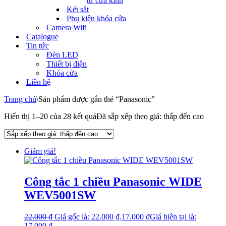
tử cửa kính
Két sắt
Phụ kiện khóa cửa
Camera Wifi
Catalogue
Tin tức
Đèn LED
Thiết bị điện
Khóa cửa
Liên hệ
Trang chủ
\
Sản phẩm được gắn thẻ “Panasonic”
Hiển thị 1–20 của 28 kết quả
Đã sắp xếp theo giá: thấp đến cao
Giảm giá!
Công tắc 1 chiều Panasonic WIDE
WEV5001SW
22.000
₫
Giá gốc là: 22.000 ₫.
17.000
₫
Giá hiện tại là:
17.000 ₫.