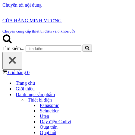
Chuyển tới nội dung
CỬA HÀNG MINH VƯƠNG
Chuyên cung cấp thiết bị điện và ổ khóa cửa
Tìm kiếm...
Giỏ hàng
0
Trang chủ
Giới thiệu
Danh mục sản phẩm
Thiết bị điện
Panasonic
Schneider
Uten
Dây điện Cadivi
Quạt trần
Quạt hút