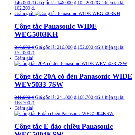
146.000
₫
Giá gốc là: 146.000 ₫.
102.200
₫
Giá hiện tại là:
102.200 ₫.
Giảm giá!
Công tắc Panasonic WIDE
WEG5003KH
216.000
₫
Giá gốc là: 216.000 ₫.
152.000
₫
Giá hiện tại là:
152.000 ₫.
Giảm giá!
Công tắc 20A có đèn Panasonic WIDE
WEV5033-7SW
241.000
₫
Giá gốc là: 241.000 ₫.
168.700
₫
Giá hiện tại là:
168.700 ₫.
Giảm giá!
Công tắc E đảo chiều Panasonic
WEG5004KSW