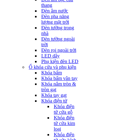
thang
Đèn âm nước
Đèn pha năng
lượng mặt trời
Đèn tường trong
nhà
Đèn tường ngoài
trời
Đèn rọi ngoài trời
LED dây
Phụ kiện đèn LED
Ổ khóa cửa và phụ kiện
Khóa bấm
Khóa bấm vân tay
Khóa nắm tròn &
tròn gạt
Khóa tay gạt
Khóa điện tử
Khóa điện
tử cửa gỗ
Khóa điện
tử cửa kim
loại
Khóa điện