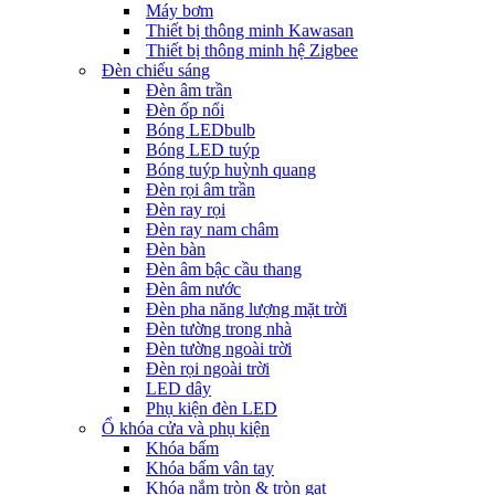
Máy bơm
Thiết bị thông minh Kawasan
Thiết bị thông minh hệ Zigbee
Đèn chiếu sáng
Đèn âm trần
Đèn ốp nổi
Bóng LEDbulb
Bóng LED tuýp
Bóng tuýp huỳnh quang
Đèn rọi âm trần
Đèn ray rọi
Đèn ray nam châm
Đèn bàn
Đèn âm bậc cầu thang
Đèn âm nước
Đèn pha năng lượng mặt trời
Đèn tường trong nhà
Đèn tường ngoài trời
Đèn rọi ngoài trời
LED dây
Phụ kiện đèn LED
Ổ khóa cửa và phụ kiện
Khóa bấm
Khóa bấm vân tay
Khóa nắm tròn & tròn gạt