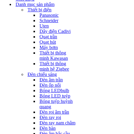
Danh mục sản phẩm
Thiết bị điện
Panasonic
Schneider
Uten
Dây điện Cadivi
Quạt trần
Quạt hút
Máy bơm
Thiết bị thông
minh Kawasan
Thiết bị thông
minh hệ Zigbee
Đèn chiếu sáng
Đèn âm trần
Đèn ốp nổi
Bóng LEDbulb
Bóng LED tuýp
Bóng tuýp huỳnh
quang
Đèn rọi âm trần
Đèn ray rọi
Đèn ray nam châm
Đèn bàn
Đèn âm bậc cầu