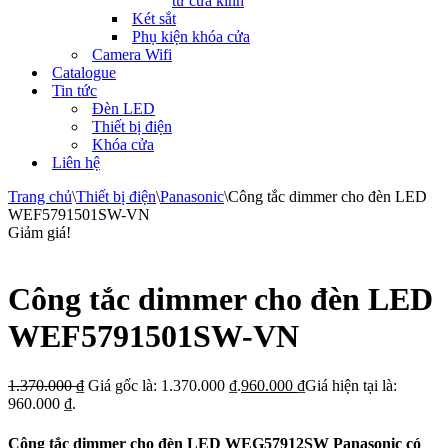
tử cửa kính
Két sắt
Phụ kiện khóa cửa
Camera Wifi
Catalogue
Tin tức
Đèn LED
Thiết bị điện
Khóa cửa
Liên hệ
Trang chủ
\
Thiết bị điện
\
Panasonic
\
Công tắc dimmer cho đèn LED
WEF5791501SW-VN
Giảm giá!
Công tắc dimmer cho đèn LED
WEF5791501SW-VN
1.370.000
₫
Giá gốc là: 1.370.000 ₫.
960.000
₫
Giá hiện tại là:
960.000 ₫.
Công tắc dimmer cho đèn LED WEG57912SW Panasonic có