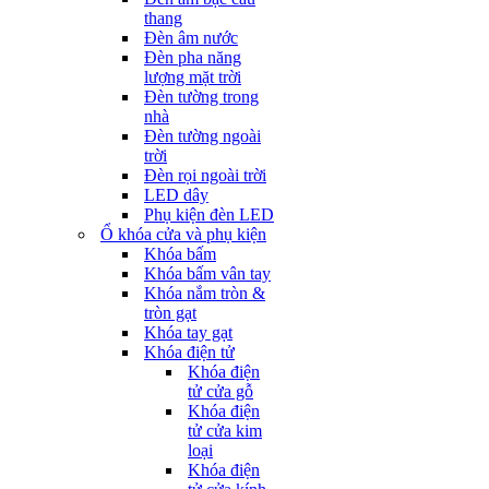
thang
Đèn âm nước
Đèn pha năng
lượng mặt trời
Đèn tường trong
nhà
Đèn tường ngoài
trời
Đèn rọi ngoài trời
LED dây
Phụ kiện đèn LED
Ổ khóa cửa và phụ kiện
Khóa bấm
Khóa bấm vân tay
Khóa nắm tròn &
tròn gạt
Khóa tay gạt
Khóa điện tử
Khóa điện
tử cửa gỗ
Khóa điện
tử cửa kim
loại
Khóa điện