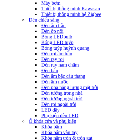
Máy bơm
Thiết bị thông minh Kawasan
Thiết bị thông minh hệ Zigbee
Đèn chiếu sáng
Đèn âm trần
Đèn ốp nổi
Bóng LEDbulb
Bóng LED tuýp
Bóng tuýp huỳnh quang
Đèn rọi âm trần
Đèn ray rọi
Đèn ray nam châm
Đèn bàn
Đèn âm bậc cầu thang
Đèn âm nước
Đèn pha năng lượng mặt trời
Đèn tường trong nhà
Đèn tường ngoài trời
Đèn rọi ngoài trời
LED dây
Phụ kiện đèn LED
Ổ khóa cửa và phụ kiện
Khóa bấm
Khóa bấm vân tay
Khóa nắm tròn & tròn gạt