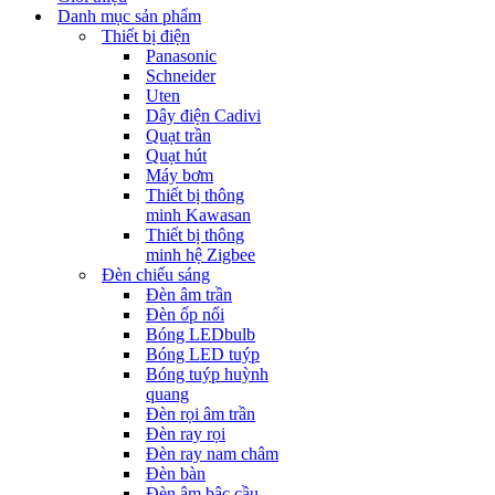
Danh mục sản phẩm
Thiết bị điện
Panasonic
Schneider
Uten
Dây điện Cadivi
Quạt trần
Quạt hút
Máy bơm
Thiết bị thông
minh Kawasan
Thiết bị thông
minh hệ Zigbee
Đèn chiếu sáng
Đèn âm trần
Đèn ốp nổi
Bóng LEDbulb
Bóng LED tuýp
Bóng tuýp huỳnh
quang
Đèn rọi âm trần
Đèn ray rọi
Đèn ray nam châm
Đèn bàn
Đèn âm bậc cầu