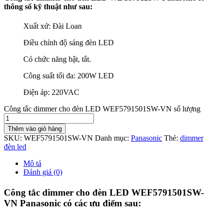
thông số kỹ thuật như sau:
Xuất xứ: Đài Loan
Điều chỉnh độ sáng đèn LED
Có chức năng bật, tắt.
Công suất tối đa: 200W LED
Điện áp: 220VAC
Công tắc dimmer cho đèn LED WEF5791501SW-VN số lượng
Thêm vào giỏ hàng
SKU:
WEF5791501SW-VN
Danh mục:
Panasonic
Thẻ:
dimmer
đèn led
Mô tả
Đánh giá (0)
Công tắc dimmer cho đèn LED WEF5791501SW-
VN Panasonic có các ưu điểm sau: