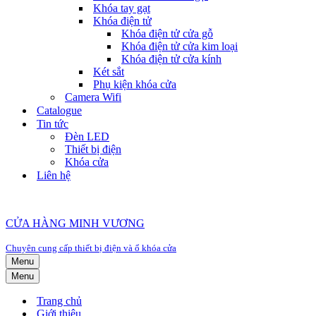
Khóa tay gạt
Khóa điện tử
Khóa điện tử cửa gỗ
Khóa điện tử cửa kim loại
Khóa điện tử cửa kính
Két sắt
Phụ kiện khóa cửa
Camera Wifi
Catalogue
Tin tức
Đèn LED
Thiết bị điện
Khóa cửa
Liên hệ
CỬA HÀNG MINH VƯƠNG
Chuyên cung cấp thiết bị điện và ổ khóa cửa
Menu
Menu
Trang chủ
Giới thiệu