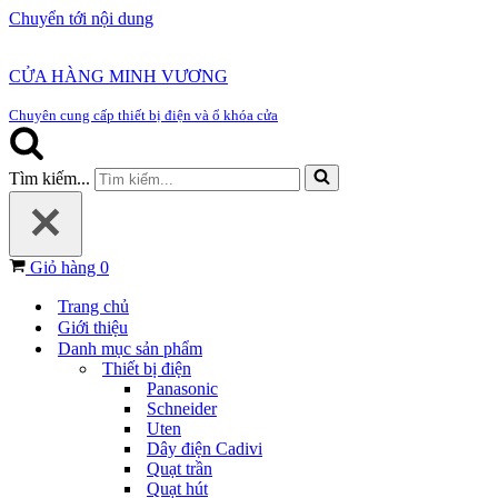
Chuyển tới nội dung
CỬA HÀNG MINH VƯƠNG
Chuyên cung cấp thiết bị điện và ổ khóa cửa
Tìm kiếm...
Giỏ hàng
0
Trang chủ
Giới thiệu
Danh mục sản phẩm
Thiết bị điện
Panasonic
Schneider
Uten
Dây điện Cadivi
Quạt trần
Quạt hút