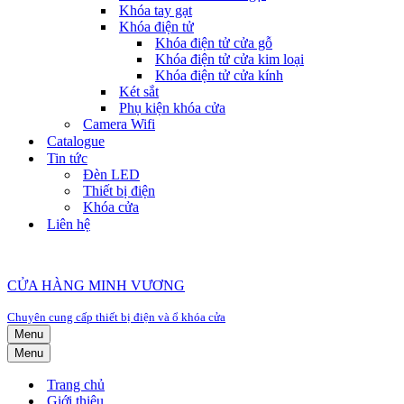
Khóa tay gạt
Khóa điện tử
Khóa điện tử cửa gỗ
Khóa điện tử cửa kim loại
Khóa điện tử cửa kính
Két sắt
Phụ kiện khóa cửa
Camera Wifi
Catalogue
Tin tức
Đèn LED
Thiết bị điện
Khóa cửa
Liên hệ
CỬA HÀNG MINH VƯƠNG
Chuyên cung cấp thiết bị điện và ổ khóa cửa
Menu
Menu
Trang chủ
Giới thiệu