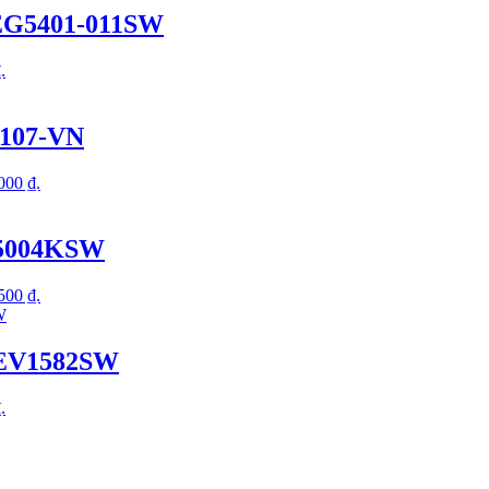
EG5401-011SW
.
8107-VN
.000 ₫.
G5004KSW
.500 ₫.
WEV1582SW
.