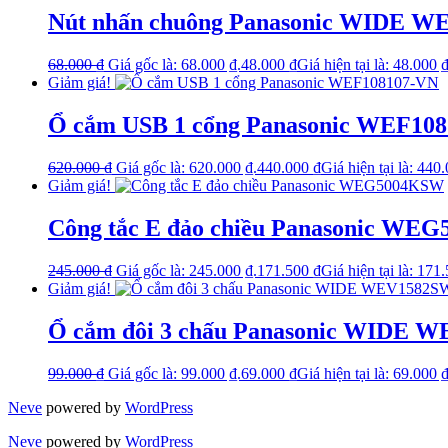
Nút nhấn chuông Panasonic WIDE W
68.000
₫
Giá gốc là: 68.000 ₫.
48.000
₫
Giá hiện tại là: 48.000 ₫
Giảm giá!
Ổ cắm USB 1 cổng Panasonic WEF10
620.000
₫
Giá gốc là: 620.000 ₫.
440.000
₫
Giá hiện tại là: 440
Giảm giá!
Công tắc E đảo chiều Panasonic WE
245.000
₫
Giá gốc là: 245.000 ₫.
171.500
₫
Giá hiện tại là: 171
Giảm giá!
Ổ cắm đôi 3 chấu Panasonic WIDE 
99.000
₫
Giá gốc là: 99.000 ₫.
69.000
₫
Giá hiện tại là: 69.000 ₫
Neve
powered by
WordPress
Neve
powered by
WordPress