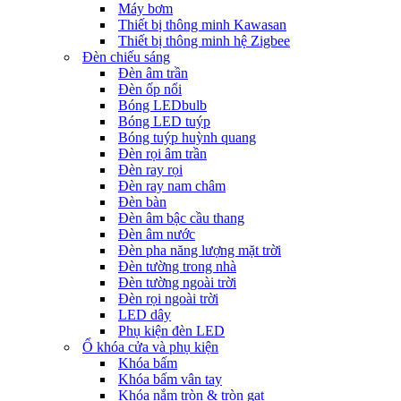
Máy bơm
Thiết bị thông minh Kawasan
Thiết bị thông minh hệ Zigbee
Đèn chiếu sáng
Đèn âm trần
Đèn ốp nổi
Bóng LEDbulb
Bóng LED tuýp
Bóng tuýp huỳnh quang
Đèn rọi âm trần
Đèn ray rọi
Đèn ray nam châm
Đèn bàn
Đèn âm bậc cầu thang
Đèn âm nước
Đèn pha năng lượng mặt trời
Đèn tường trong nhà
Đèn tường ngoài trời
Đèn rọi ngoài trời
LED dây
Phụ kiện đèn LED
Ổ khóa cửa và phụ kiện
Khóa bấm
Khóa bấm vân tay
Khóa nắm tròn & tròn gạt