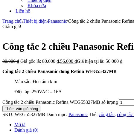
Thiết bị điện
Khóa cửa
Liên hệ
Trang chủ
\
Thiết bị điện
\
Panasonic
\
Công tắc 2 chiều Panasonic Re
Giảm giá!
Công tắc 2 chiều Panasonic R
80.000
₫
Giá gốc là: 80.000 ₫.
56.000
₫
Giá hiện tại là: 56.000 ₫.
Công tắc 2 chiều Panasonic dòng Refina WEG55327MB
Màu sắc: Đen ánh kim
Điện áp: 250VAC – 16A
Công tắc 2 chiều Panasonic Refina WEG55327MB số lượng
Thêm vào giỏ hàng
SKU:
WEG55327MB
Danh mục:
Panasonic
Thẻ:
công tắc
,
công tắc
Mô tả
Đánh giá (0)