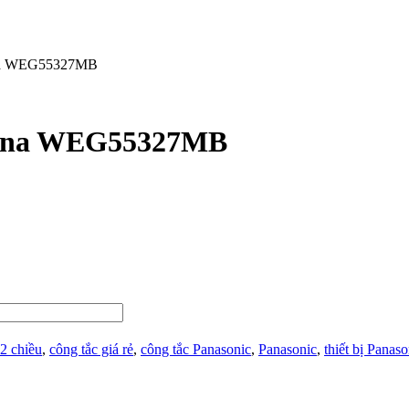
fina WEG55327MB
efina WEG55327MB
 2 chiều
,
công tắc giá rẻ
,
công tắc Panasonic
,
Panasonic
,
thiết bị Panaso