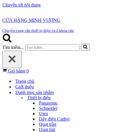
Chuyển tới nội dung
CỬA HÀNG MINH VƯƠNG
Chuyên cung cấp thiết bị điện và ổ khóa cửa
Tìm kiếm...
Giỏ hàng
0
Trang chủ
Giới thiệu
Danh mục sản phẩm
Thiết bị điện
Panasonic
Schneider
Uten
Dây điện Cadivi
Quạt trần
Quạt hút