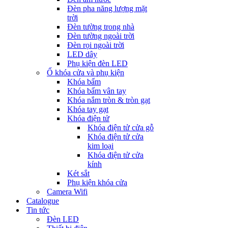
Đèn pha năng lượng mặt
trời
Đèn tường trong nhà
Đèn tường ngoài trời
Đèn rọi ngoài trời
LED dây
Phụ kiện đèn LED
Ổ khóa cửa và phụ kiện
Khóa bấm
Khóa bấm vân tay
Khóa nắm tròn & tròn gạt
Khóa tay gạt
Khóa điện tử
Khóa điện tử cửa gỗ
Khóa điện tử cửa
kim loại
Khóa điện tử cửa
kính
Két sắt
Phụ kiện khóa cửa
Camera Wifi
Catalogue
Tin tức
Đèn LED