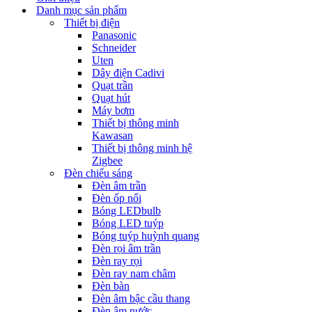
Danh mục sản phẩm
Thiết bị điện
Panasonic
Schneider
Uten
Dây điện Cadivi
Quạt trần
Quạt hút
Máy bơm
Thiết bị thông minh
Kawasan
Thiết bị thông minh hệ
Zigbee
Đèn chiếu sáng
Đèn âm trần
Đèn ốp nổi
Bóng LEDbulb
Bóng LED tuýp
Bóng tuýp huỳnh quang
Đèn rọi âm trần
Đèn ray rọi
Đèn ray nam châm
Đèn bàn
Đèn âm bậc cầu thang
Đèn âm nước