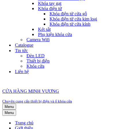
Khóa tay gạt
Khóa điện tử
Khóa điện tử cửa gỗ
Khóa điện tử cửa kim loại
Khóa điện tử cửa kính
Két sắt
Phụ kiện khóa cửa
Camera Wifi
Catalogue
Tin tức
Đèn LED
Thiết bị điện
Khóa cửa
Liên hệ
CỬA HÀNG MINH VƯƠNG
Chuyên cung cấp thiết bị điện và ổ khóa cửa
Menu
Menu
Trang chủ
Giới thiệu