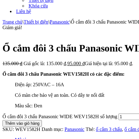
Thiết bị điện
Khóa cửa
Liên hệ
Trang chủ
\
Thiết bị điện
\
Panasonic
\
Ổ cắm đôi 3 chấu Panasonic W
Giảm giá!
Ổ cắm đôi 3 chấu Panasonic
135.000
₫
Giá gốc là: 135.000 ₫.
95.000
₫
Giá hiện tại là: 95.000 ₫.
Ổ cắm đôi 3 chấu Panasonic WEV1582H có các đặc điểm:
Điện áp: 250VAC – 16A
Có màn che bảo vệ an toàn. Có dây te nối đất
Màu sắc: Đen
Ổ cắm đôi 3 chấu Panasonic WIDE WEV1582H số lượng
Thêm vào giỏ hàng
SKU:
WEV1582H
Danh mục:
Panasonic
Thẻ:
ổ cắm 3 chấu
,
ổ cắm 