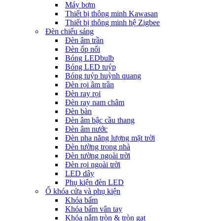
Máy bơm
Thiết bị thông minh Kawasan
Thiết bị thông minh hệ Zigbee
Đèn chiếu sáng
Đèn âm trần
Đèn ốp nổi
Bóng LEDbulb
Bóng LED tuýp
Bóng tuýp huỳnh quang
Đèn rọi âm trần
Đèn ray rọi
Đèn ray nam châm
Đèn bàn
Đèn âm bậc cầu thang
Đèn âm nước
Đèn pha năng lượng mặt trời
Đèn tường trong nhà
Đèn tường ngoài trời
Đèn rọi ngoài trời
LED dây
Phụ kiện đèn LED
Ổ khóa cửa và phụ kiện
Khóa bấm
Khóa bấm vân tay
Khóa nắm tròn & tròn gạt