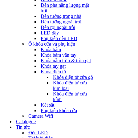
Đèn pha năng lượng mặt
trời
Đèn tường trong nhà
Đèn tường ngoài trời
Đèn rọi ngoài trời
LED dây
Phụ kiện đèn LED
Ổ khóa cửa và phụ kiện
Khóa bấm
Khóa bấm vân tay
Khóa nắm tròn & tròn gạt
Khóa tay gạt
Khóa điện tử
Khóa điện tử cửa gỗ
Khóa điện tử cửa
kim loại
Khóa điện tử cửa
kính
Két sắt
Phụ kiện khóa cửa
Camera Wifi
Catalogue
Tin tức
Đèn LED