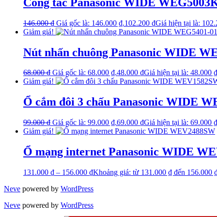
Công tắc Panasonic WIDE WEG500
146.000
₫
Giá gốc là: 146.000 ₫.
102.200
₫
Giá hiện tại là: 102
Giảm giá!
Nút nhấn chuông Panasonic WIDE W
68.000
₫
Giá gốc là: 68.000 ₫.
48.000
₫
Giá hiện tại là: 48.000 ₫
Giảm giá!
Ổ cắm đôi 3 chấu Panasonic WIDE 
99.000
₫
Giá gốc là: 99.000 ₫.
69.000
₫
Giá hiện tại là: 69.000 ₫
Giảm giá!
Ổ mạng internet Panasonic WIDE W
131.000
₫
–
156.000
₫
Khoảng giá: từ 131.000 ₫ đến 156.000 
Neve
powered by
WordPress
Neve
powered by
WordPress