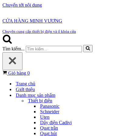
Chuyển tới nội dung
CỬA HÀNG MINH VƯƠNG
Chuyên cung cấp thiết bị điện và ổ khóa cửa
Tìm kiếm...
Giỏ hàng
0
Trang chủ
Giới thiệu
Danh mục sản phẩm
Thiết bị điện
Panasonic
Schneider
Uten
Dây điện Cadivi
Quạt trần
Quạt hút