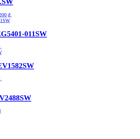
3KSW
.200 ₫.
EG5401-011SW
.
WEV1582SW
.
EV2488SW
₫