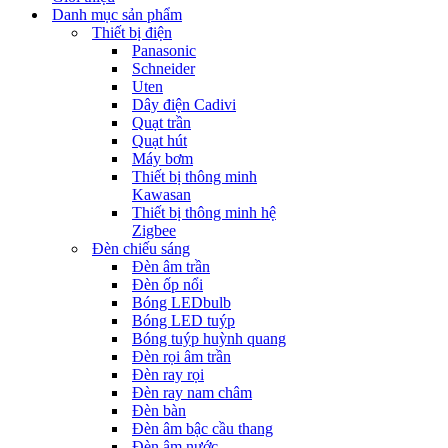
Danh mục sản phẩm
Thiết bị điện
Panasonic
Schneider
Uten
Dây điện Cadivi
Quạt trần
Quạt hút
Máy bơm
Thiết bị thông minh
Kawasan
Thiết bị thông minh hệ
Zigbee
Đèn chiếu sáng
Đèn âm trần
Đèn ốp nổi
Bóng LEDbulb
Bóng LED tuýp
Bóng tuýp huỳnh quang
Đèn rọi âm trần
Đèn ray rọi
Đèn ray nam châm
Đèn bàn
Đèn âm bậc cầu thang
Đèn âm nước