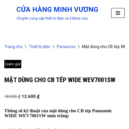
CỬA HÀNG MINH VƯƠNG
Chuyển
Chuyên cung cấp thiết bị điện và ổ khóa cửa
tới
nội
dung
Trang chủ
\
Thiết bị điện
\
Panasonic
\
Mặt dùng cho CB tép WI
Giảm giá!
MẶT DÙNG CHO CB TÉP WIDE WEV7001SW
18.000
₫
12.600
₫
Thông số kỹ thuật của mặt dùng cho CB tép Panasonic
WIDE WEV7061SW màu trắng: