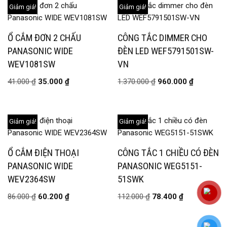
Giảm giá!
Giảm giá!
Ổ CẮM ĐƠN 2 CHẤU
CÔNG TẮC DIMMER CHO
PANASONIC WIDE
ĐÈN LED WEF5791501SW-
WEV1081SW
VN
41.000
₫
35.000
₫
1.370.000
₫
960.000
₫
Giảm giá!
Giảm giá!
Ổ CẮM ĐIỆN THOẠI
CÔNG TẮC 1 CHIỀU CÓ ĐÈN
PANASONIC WIDE
PANASONIC WEG5151-
WEV2364SW
51SWK
86.000
₫
60.200
₫
112.000
₫
78.400
₫