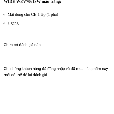
WIDE WEV7061SW màu trắng:
Mặt dùng cho CB 1 tép (1 pha)
1 gang
ĐÁNH GIÁ
Chưa có đánh giá nào.
Chỉ những khách hàng đã đăng nhập và đã mua sản phẩm này
mới có thể để lại đánh giá.
SẢN PHẨM TƯƠNG TỰ