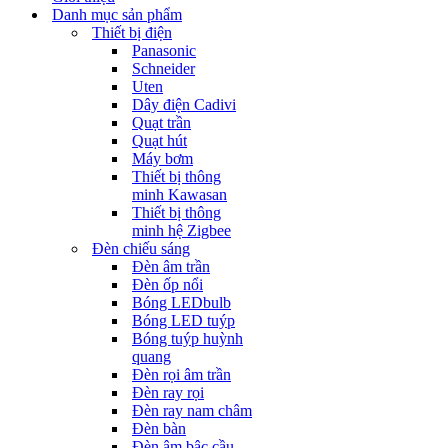
Danh mục sản phẩm
Thiết bị điện
Panasonic
Schneider
Uten
Dây điện Cadivi
Quạt trần
Quạt hút
Máy bơm
Thiết bị thông
minh Kawasan
Thiết bị thông
minh hệ Zigbee
Đèn chiếu sáng
Đèn âm trần
Đèn ốp nổi
Bóng LEDbulb
Bóng LED tuýp
Bóng tuýp huỳnh
quang
Đèn rọi âm trần
Đèn ray rọi
Đèn ray nam châm
Đèn bàn
Đèn âm bậc cầu