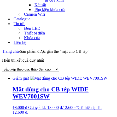
tử cửa kính
Két sắt
Phụ kiện khóa cửa
Camera Wifi
Catalogue
Tin tức
Đèn LED
Thiết bị điện
Khóa cửa
Liên hệ
Trang chủ
\
Sản phẩm được gắn thẻ “mặt cho CB tép”
Hiển thị kết quả duy nhất
Giảm giá!
Mặt dùng cho CB tép WIDE
WEV7001SW
18.000
₫
Giá gốc là: 18.000 ₫.
12.600
₫
Giá hiện tại là:
12.600 ₫.