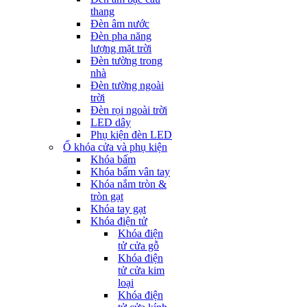
thang
Đèn âm nước
Đèn pha năng
lượng mặt trời
Đèn tường trong
nhà
Đèn tường ngoài
trời
Đèn rọi ngoài trời
LED dây
Phụ kiện đèn LED
Ổ khóa cửa và phụ kiện
Khóa bấm
Khóa bấm vân tay
Khóa nắm tròn &
tròn gạt
Khóa tay gạt
Khóa điện tử
Khóa điện
tử cửa gỗ
Khóa điện
tử cửa kim
loại
Khóa điện