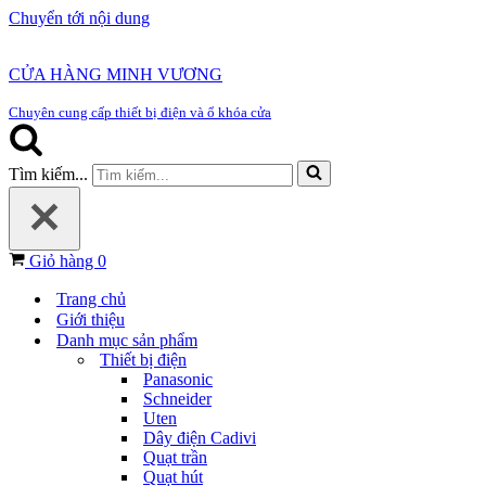
Chuyển tới nội dung
CỬA HÀNG MINH VƯƠNG
Chuyên cung cấp thiết bị điện và ổ khóa cửa
Tìm kiếm...
Giỏ hàng
0
Trang chủ
Giới thiệu
Danh mục sản phẩm
Thiết bị điện
Panasonic
Schneider
Uten
Dây điện Cadivi
Quạt trần
Quạt hút