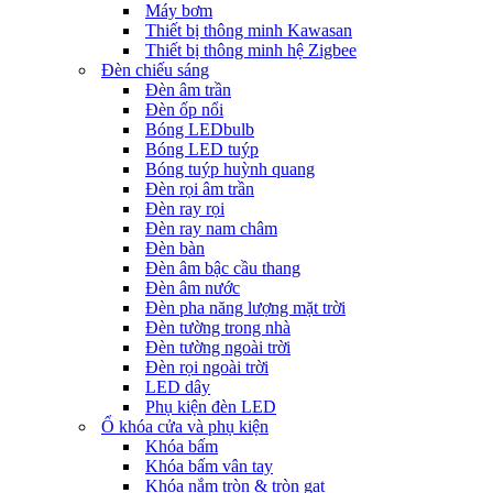
Máy bơm
Thiết bị thông minh Kawasan
Thiết bị thông minh hệ Zigbee
Đèn chiếu sáng
Đèn âm trần
Đèn ốp nổi
Bóng LEDbulb
Bóng LED tuýp
Bóng tuýp huỳnh quang
Đèn rọi âm trần
Đèn ray rọi
Đèn ray nam châm
Đèn bàn
Đèn âm bậc cầu thang
Đèn âm nước
Đèn pha năng lượng mặt trời
Đèn tường trong nhà
Đèn tường ngoài trời
Đèn rọi ngoài trời
LED dây
Phụ kiện đèn LED
Ổ khóa cửa và phụ kiện
Khóa bấm
Khóa bấm vân tay
Khóa nắm tròn & tròn gạt