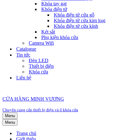
Khóa tay gạt
Khóa điện tử
Khóa điện tử cửa gỗ
Khóa điện tử cửa kim loại
Khóa điện tử cửa kính
Két sắt
Phụ kiện khóa cửa
Camera Wifi
Catalogue
Tin tức
Đèn LED
Thiết bị điện
Khóa cửa
Liên hệ
CỬA HÀNG MINH VƯƠNG
Chuyên cung cấp thiết bị điện và ổ khóa cửa
Menu
Menu
Trang chủ
Giới thiệu