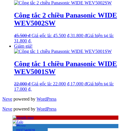
Công tắc 2 chiều Panasonic WIDE
WEV5002SW
45.500
₫
Giá gốc là: 45.500 ₫.
31.800
₫
Giá hiện tại là:
31.800 ₫.
Giảm giá!
Công tắc 1 chiều Panasonic WIDE
WEV5001SW
22.000
₫
Giá gốc là: 22.000 ₫.
17.000
₫
Giá hiện tại là:
17.000 ₫.
Neve
powered by
WordPress
Neve
powered by
WordPress
0937346928