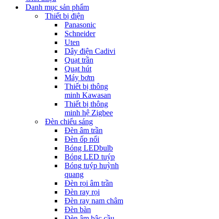
Danh mục sản phẩm
Thiết bị điện
Panasonic
Schneider
Uten
Dây điện Cadivi
Quạt trần
Quạt hút
Máy bơm
Thiết bị thông
minh Kawasan
Thiết bị thông
minh hệ Zigbee
Đèn chiếu sáng
Đèn âm trần
Đèn ốp nổi
Bóng LEDbulb
Bóng LED tuýp
Bóng tuýp huỳnh
quang
Đèn rọi âm trần
Đèn ray rọi
Đèn ray nam châm
Đèn bàn
Đèn âm bậc cầu