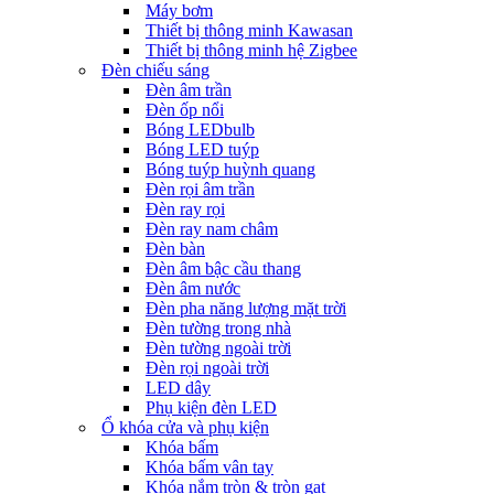
Máy bơm
Thiết bị thông minh Kawasan
Thiết bị thông minh hệ Zigbee
Đèn chiếu sáng
Đèn âm trần
Đèn ốp nổi
Bóng LEDbulb
Bóng LED tuýp
Bóng tuýp huỳnh quang
Đèn rọi âm trần
Đèn ray rọi
Đèn ray nam châm
Đèn bàn
Đèn âm bậc cầu thang
Đèn âm nước
Đèn pha năng lượng mặt trời
Đèn tường trong nhà
Đèn tường ngoài trời
Đèn rọi ngoài trời
LED dây
Phụ kiện đèn LED
Ổ khóa cửa và phụ kiện
Khóa bấm
Khóa bấm vân tay
Khóa nắm tròn & tròn gạt