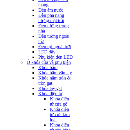
thang
Đèn âm nước
Đèn pha năng
lượng mặt trời
Đèn tường trong
nhà
Đèn tường ngoài
trời
Đèn rọi ngoài trời
LED dây
Phụ kiện đèn LED
Ổ khóa cửa và phụ kiện
Khóa bấm
Khóa bấm vân tay
Khóa nắm tròn &
tròn gạt
Khóa tay gạt
Khóa điện tử
Khóa điện
tử cửa gỗ
Khóa điện
tử cửa kim
loại
Khóa điện