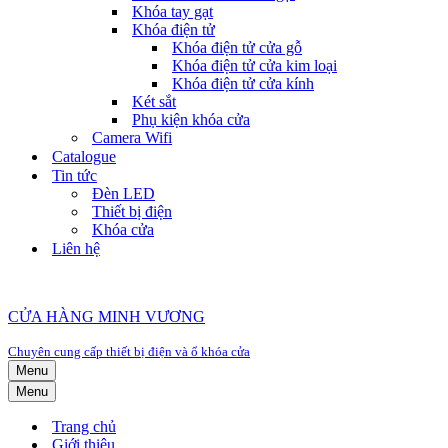
Khóa tay gạt
Khóa điện tử
Khóa điện tử cửa gỗ
Khóa điện tử cửa kim loại
Khóa điện tử cửa kính
Két sắt
Phụ kiện khóa cửa
Camera Wifi
Catalogue
Tin tức
Đèn LED
Thiết bị điện
Khóa cửa
Liên hệ
CỬA HÀNG MINH VƯƠNG
Chuyên cung cấp thiết bị điện và ổ khóa cửa
Menu
Menu
Trang chủ
Giới thiệu