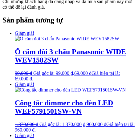
Chỉ những khách hàng đã đăng nhập và đã mua sản phẩm này mới
có thể để lại đánh giá.
Sản phẩm tương tự
Giảm giá!
Ổ cắm đôi 3 chấu Panasonic WIDE
WEV1582SW
99.000
₫
Giá gốc là: 99.000 ₫.
69.000
₫
Giá hiện tại là:
69.000 ₫.
Giảm giá!
Công tắc dimmer cho đèn LED
WEF5791501SW-VN
1.370.000
₫
Giá gốc là: 1.370.000 ₫.
960.000
₫
Giá hiện tại là:
960.000 ₫.
Giảm giá!