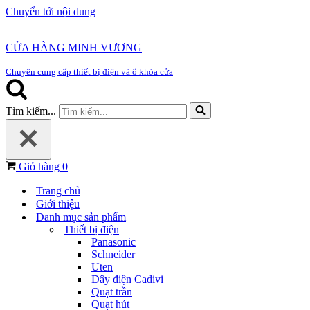
Chuyển tới nội dung
CỬA HÀNG MINH VƯƠNG
Chuyên cung cấp thiết bị điện và ổ khóa cửa
Tìm kiếm...
Giỏ hàng
0
Trang chủ
Giới thiệu
Danh mục sản phẩm
Thiết bị điện
Panasonic
Schneider
Uten
Dây điện Cadivi
Quạt trần
Quạt hút