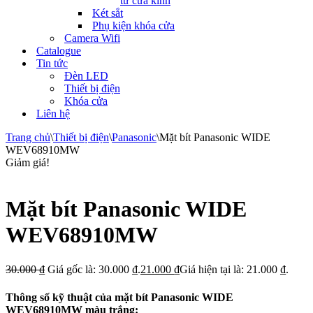
tử cửa kính
Két sắt
Phụ kiện khóa cửa
Camera Wifi
Catalogue
Tin tức
Đèn LED
Thiết bị điện
Khóa cửa
Liên hệ
Trang chủ
\
Thiết bị điện
\
Panasonic
\
Mặt bít Panasonic WIDE
WEV68910MW
Giảm giá!
Mặt bít Panasonic WIDE
WEV68910MW
30.000
₫
Giá gốc là: 30.000 ₫.
21.000
₫
Giá hiện tại là: 21.000 ₫.
Thông số kỹ thuật của mặt bít Panasonic WIDE
WEV68910MW màu trắng: