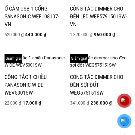
Ổ CẮM USB 1 CỔNG
CÔNG TẮC DIMMER CHO
PANASONIC WEF108107-
ĐÈN LED WEF5791501SW-
VN
VN
620.000
₫
440.000
₫
1.370.000
₫
960.000
₫
Giảm giá!
Giảm giá!
CÔNG TẮC 1 CHIỀU
CÔNG TẮC DIMMER CHO
PANASONIC WIDE
ĐÈN SỢI ĐỐT
WEV5001SW
WEG575151SW
22.000
₫
17.000
₫
341.000
₫
238.000
₫