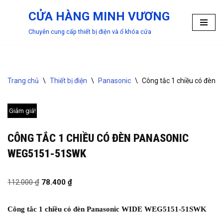
CỬA HÀNG MINH VƯƠNG
Chuyển
Chuyên cung cấp thiết bị điện và ổ khóa cửa
tới
nội
dung
Trang chủ
\
Thiết bị điện
\
Panasonic
\
Công tắc 1 chiều có đèn
Giảm giá!
CÔNG TẮC 1 CHIỀU CÓ ĐÈN PANASONIC
WEG5151-51SWK
112.000
₫
78.400
₫
Công tắc 1 chiều có đèn Panasonic WIDE WEG5151-51SWK