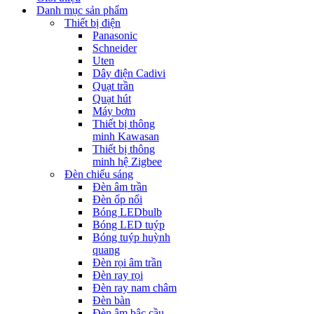
Danh mục sản phẩm
Thiết bị điện
Panasonic
Schneider
Uten
Dây điện Cadivi
Quạt trần
Quạt hút
Máy bơm
Thiết bị thông
minh Kawasan
Thiết bị thông
minh hệ Zigbee
Đèn chiếu sáng
Đèn âm trần
Đèn ốp nổi
Bóng LEDbulb
Bóng LED tuýp
Bóng tuýp huỳnh
quang
Đèn rọi âm trần
Đèn ray rọi
Đèn ray nam châm
Đèn bàn
Đèn âm bậc cầu