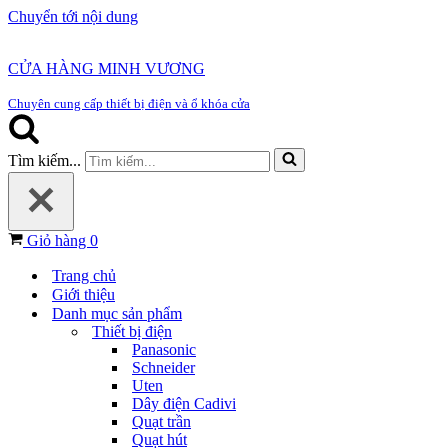
Chuyển tới nội dung
CỬA HÀNG MINH VƯƠNG
Chuyên cung cấp thiết bị điện và ổ khóa cửa
Tìm kiếm...
Giỏ hàng
0
Trang chủ
Giới thiệu
Danh mục sản phẩm
Thiết bị điện
Panasonic
Schneider
Uten
Dây điện Cadivi
Quạt trần
Quạt hút