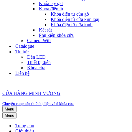
Khóa tay gạt
Khóa điện tử
Khóa điện tử cửa gỗ
Khóa điện tử cửa kim loại
Khóa điện tử cửa kính
Két sắt
Phụ kiện khóa cửa
Camera Wifi
Catalogue
Tin tức
Đèn LED
Thiết bị điện
Khóa cửa
Liên hệ
CỬA HÀNG MINH VƯƠNG
Chuyên cung cấp thiết bị điện và ổ khóa cửa
Menu
Menu
Trang chủ
Giới thiệu