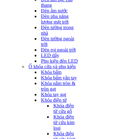
thang
Đèn âm nước
Đèn pha năng
lượng mặt trời
Đèn tường trong
nhà
Đèn tường ngoài
trời
Đèn rọi ngoài trời
LED dây
Phụ kiện đèn LED
Ổ khóa cửa và phụ kiện
Khóa bấm
Khóa bấm vân tay
Khóa nắm tròn &
tròn gạt
Khóa tay gạt
Khóa điện tử
Khóa điện
tử cửa gỗ
Khóa điện
tử cửa kim
loại
Khóa điện