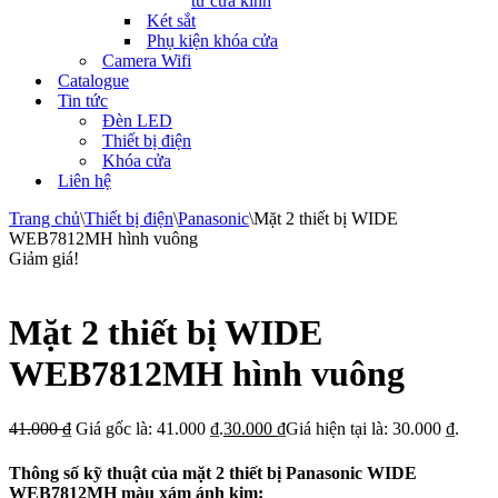
tử cửa kính
Két sắt
Phụ kiện khóa cửa
Camera Wifi
Catalogue
Tin tức
Đèn LED
Thiết bị điện
Khóa cửa
Liên hệ
Trang chủ
\
Thiết bị điện
\
Panasonic
\
Mặt 2 thiết bị WIDE
WEB7812MH hình vuông
Giảm giá!
Mặt 2 thiết bị WIDE
WEB7812MH hình vuông
41.000
₫
Giá gốc là: 41.000 ₫.
30.000
₫
Giá hiện tại là: 30.000 ₫.
Thông số kỹ thuật của mặt 2 thiết bị Panasonic WIDE
WEB7812MH màu xám ánh kim: