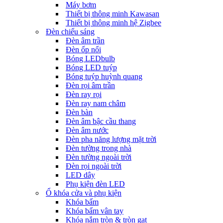
Máy bơm
Thiết bị thông minh Kawasan
Thiết bị thông minh hệ Zigbee
Đèn chiếu sáng
Đèn âm trần
Đèn ốp nổi
Bóng LEDbulb
Bóng LED tuýp
Bóng tuýp huỳnh quang
Đèn rọi âm trần
Đèn ray rọi
Đèn ray nam châm
Đèn bàn
Đèn âm bậc cầu thang
Đèn âm nước
Đèn pha năng lượng mặt trời
Đèn tường trong nhà
Đèn tường ngoài trời
Đèn rọi ngoài trời
LED dây
Phụ kiện đèn LED
Ổ khóa cửa và phụ kiện
Khóa bấm
Khóa bấm vân tay
Khóa nắm tròn & tròn gạt