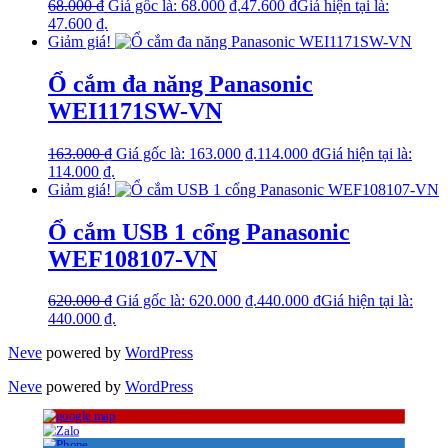
68.000
₫
Giá gốc là: 68.000 ₫.
47.600
₫
Giá hiện tại là:
47.600 ₫.
Giảm giá!
Ổ cắm đa năng Panasonic
WEI1171SW-VN
163.000
₫
Giá gốc là: 163.000 ₫.
114.000
₫
Giá hiện tại là:
114.000 ₫.
Giảm giá!
Ổ cắm USB 1 cổng Panasonic
WEF108107-VN
620.000
₫
Giá gốc là: 620.000 ₫.
440.000
₫
Giá hiện tại là:
440.000 ₫.
Neve
powered by
WordPress
Neve
powered by
WordPress