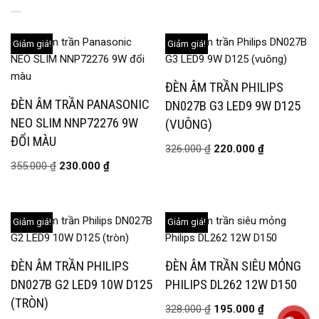
SẢN PHẨM TƯƠNG TỰ
Giảm giá!
Giảm giá!
ĐÈN ÂM TRẦN PHILIPS
ĐÈN ÂM TRẦN PANASONIC
DN027B G3 LED9 9W D125
NEO SLIM NNP72276 9W
(VUÔNG)
ĐỔI MÀU
326.000
₫
220.000
₫
355.000
₫
230.000
₫
Giảm giá!
Giảm giá!
ĐÈN ÂM TRẦN PHILIPS
ĐÈN ÂM TRẦN SIÊU MỎNG
DN027B G2 LED9 10W D125
PHILIPS DL262 12W D150
(TRÒN)
328.000
₫
195.000
₫