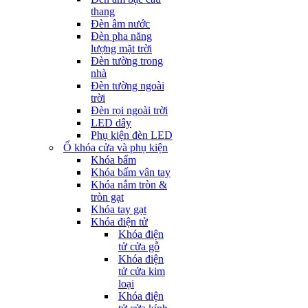
thang
Đèn âm nước
Đèn pha năng
lượng mặt trời
Đèn tường trong
nhà
Đèn tường ngoài
trời
Đèn rọi ngoài trời
LED dây
Phụ kiện đèn LED
Ổ khóa cửa và phụ kiện
Khóa bấm
Khóa bấm vân tay
Khóa nắm tròn &
tròn gạt
Khóa tay gạt
Khóa điện tử
Khóa điện
tử cửa gỗ
Khóa điện
tử cửa kim
loại
Khóa điện