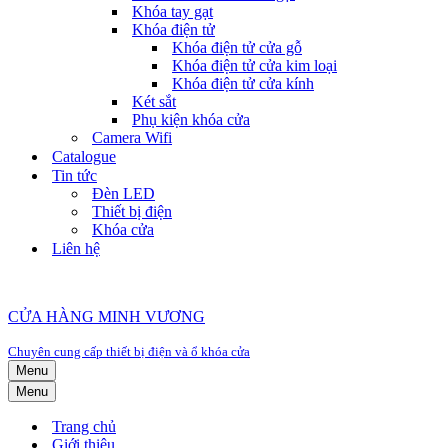
Khóa tay gạt
Khóa điện tử
Khóa điện tử cửa gỗ
Khóa điện tử cửa kim loại
Khóa điện tử cửa kính
Két sắt
Phụ kiện khóa cửa
Camera Wifi
Catalogue
Tin tức
Đèn LED
Thiết bị điện
Khóa cửa
Liên hệ
CỬA HÀNG MINH VƯƠNG
Chuyên cung cấp thiết bị điện và ổ khóa cửa
Menu
Menu
Trang chủ
Giới thiệu