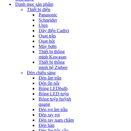
Danh mục sản phẩm
Thiết bị điện
Panasonic
Schneider
Uten
Dây điện Cadivi
Quạt trần
Quạt hút
Máy bơm
Thiết bị thông
minh Kawasan
Thiết bị thông
minh hệ Zigbee
Đèn chiếu sáng
Đèn âm trần
Đèn ốp nổi
Bóng LEDbulb
Bóng LED tuýp
Bóng tuýp huỳnh
quang
Đèn rọi âm trần
Đèn ray rọi
Đèn ray nam châm
Đèn bàn
Đèn âm bậc cầu