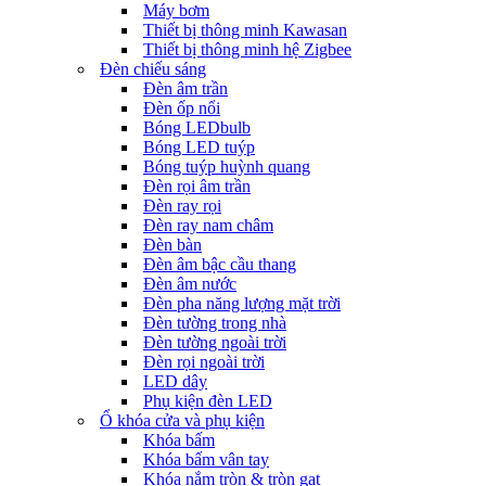
Máy bơm
Thiết bị thông minh Kawasan
Thiết bị thông minh hệ Zigbee
Đèn chiếu sáng
Đèn âm trần
Đèn ốp nổi
Bóng LEDbulb
Bóng LED tuýp
Bóng tuýp huỳnh quang
Đèn rọi âm trần
Đèn ray rọi
Đèn ray nam châm
Đèn bàn
Đèn âm bậc cầu thang
Đèn âm nước
Đèn pha năng lượng mặt trời
Đèn tường trong nhà
Đèn tường ngoài trời
Đèn rọi ngoài trời
LED dây
Phụ kiện đèn LED
Ổ khóa cửa và phụ kiện
Khóa bấm
Khóa bấm vân tay
Khóa nắm tròn & tròn gạt