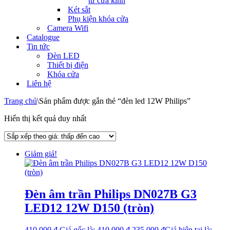
tử cửa kính
Két sắt
Phụ kiện khóa cửa
Camera Wifi
Catalogue
Tin tức
Đèn LED
Thiết bị điện
Khóa cửa
Liên hệ
Trang chủ
\
Sản phẩm được gắn thẻ “đèn led 12W Philips”
Hiển thị kết quả duy nhất
Giảm giá!
Đèn âm trần Philips DN027B G3
LED12 12W D150 (tròn)
410.000
₫
Giá gốc là: 410.000 ₫.
235.000
₫
Giá hiện tại là: