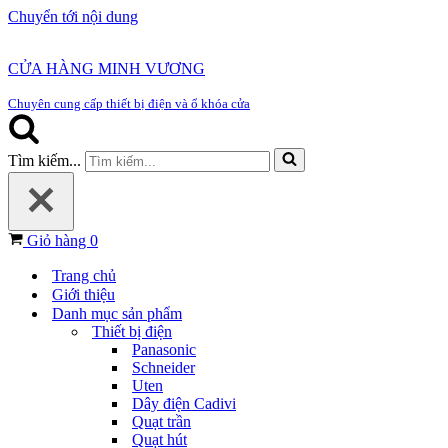
Chuyển tới nội dung
CỬA HÀNG MINH VƯƠNG
Chuyên cung cấp thiết bị điện và ổ khóa cửa
Tìm kiếm...
Giỏ hàng
0
Trang chủ
Giới thiệu
Danh mục sản phẩm
Thiết bị điện
Panasonic
Schneider
Uten
Dây điện Cadivi
Quạt trần
Quạt hút