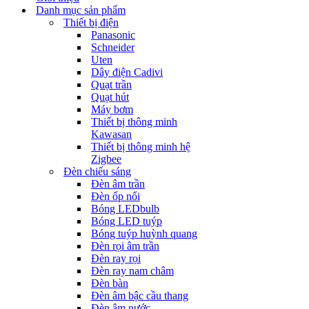
Danh mục sản phẩm
Thiết bị điện
Panasonic
Schneider
Uten
Dây điện Cadivi
Quạt trần
Quạt hút
Máy bơm
Thiết bị thông minh
Kawasan
Thiết bị thông minh hệ
Zigbee
Đèn chiếu sáng
Đèn âm trần
Đèn ốp nổi
Bóng LEDbulb
Bóng LED tuýp
Bóng tuýp huỳnh quang
Đèn rọi âm trần
Đèn ray rọi
Đèn ray nam châm
Đèn bàn
Đèn âm bậc cầu thang
Đèn âm nước