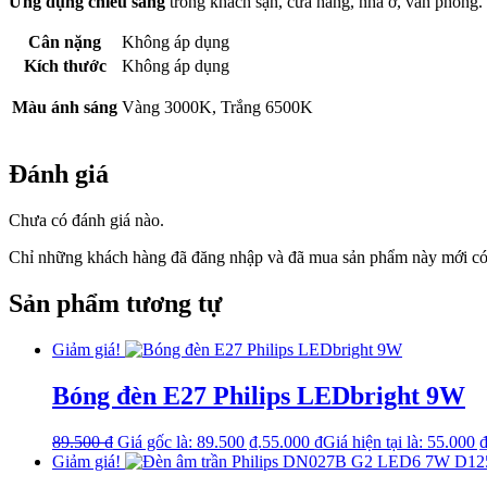
Ứng dụng chiếu sáng
trong khách sạn, cửa hàng, nhà ở, văn phòng.
Cân nặng
Không áp dụng
Kích thước
Không áp dụng
Màu ánh sáng
Vàng 3000K, Trắng 6500K
Đánh giá
Chưa có đánh giá nào.
Chỉ những khách hàng đã đăng nhập và đã mua sản phẩm này mới có t
Sản phẩm tương tự
Giảm giá!
Bóng đèn E27 Philips LEDbright 9W
89.500
₫
Giá gốc là: 89.500 ₫.
55.000
₫
Giá hiện tại là: 55.000 ₫
Giảm giá!