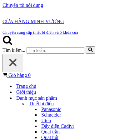
Chuyển tới nội dung
CỬA HÀNG MINH VƯƠNG
Chuyên cung cấp thiết bị điện và ổ khóa cửa
Tìm kiếm...
Giỏ hàng
0
Trang chủ
Giới thiệu
Danh mục sản phẩm
Thiết bị điện
Panasonic
Schneider
Uten
Dây điện Cadivi
Quạt trần
Quạt hút