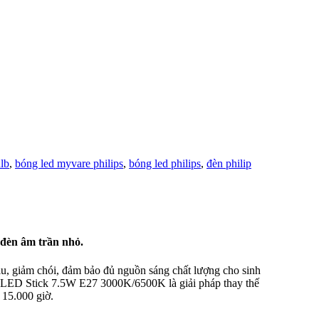
lb
,
bóng led myvare philips
,
bóng led philips
,
đèn philip
n đèn âm trần nhỏ.
, giảm chói, đảm bảo đủ nguồn sáng chất lượng cho sinh
ps LED Stick 7.5W E27 3000K/6500K là giải pháp thay thế
 15.000 giờ.