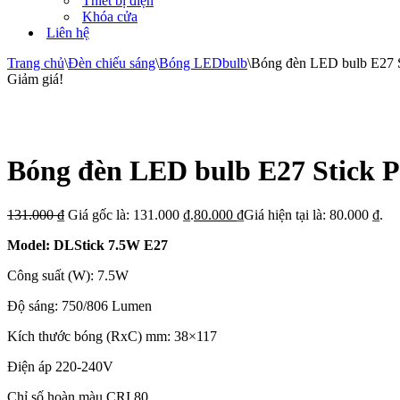
Thiết bị điện
Khóa cửa
Liên hệ
Trang chủ
\
Đèn chiếu sáng
\
Bóng LEDbulb
\
Bóng đèn LED bulb E27 S
Giảm giá!
Bóng đèn LED bulb E27 Stick P
131.000
₫
Giá gốc là: 131.000 ₫.
80.000
₫
Giá hiện tại là: 80.000 ₫.
Model: DLStick 7.5W E27
Công suất (W): 7.5W
Độ sáng: 750/806 Lumen
Kích thước bóng (RxC) mm: 38×117
Điện áp 220-240V
Chỉ số hoàn màu CRI 80