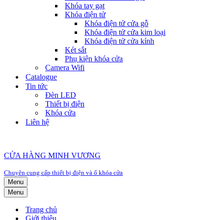
Khóa tay gạt
Khóa điện tử
Khóa điện tử cửa gỗ
Khóa điện tử cửa kim loại
Khóa điện tử cửa kính
Két sắt
Phụ kiện khóa cửa
Camera Wifi
Catalogue
Tin tức
Đèn LED
Thiết bị điện
Khóa cửa
Liên hệ
CỬA HÀNG MINH VƯƠNG
Chuyên cung cấp thiết bị điện và ổ khóa cửa
Menu
Menu
Trang chủ
Giới thiệu