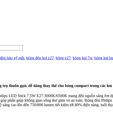
đèn bảo vệ mắt
,
bóng đèn led e27
,
bóng e27
,
bóng led 7w
,
bóng led bu
ng trụ thuôn gọn, dễ dàng thay thế cho bóng compact trong các lo
n Philips LED Stick 7.5W E27 3000K/6500K mang đến nguồn sáng êm dịu
 góp phần giúp không gian sống thư giãn và an toàn. Bóng đèn Phili
độ sáng cao lên đến 750/806 lumen tiết kiệm tới 80% điện năng, tuổi thọ