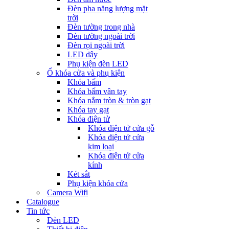
Đèn pha năng lượng mặt
trời
Đèn tường trong nhà
Đèn tường ngoài trời
Đèn rọi ngoài trời
LED dây
Phụ kiện đèn LED
Ổ khóa cửa và phụ kiện
Khóa bấm
Khóa bấm vân tay
Khóa nắm tròn & tròn gạt
Khóa tay gạt
Khóa điện tử
Khóa điện tử cửa gỗ
Khóa điện tử cửa
kim loại
Khóa điện tử cửa
kính
Két sắt
Phụ kiện khóa cửa
Camera Wifi
Catalogue
Tin tức
Đèn LED