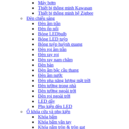
Máy bơm
Thiết bị thông minh Kawasan
Thiết bị thông minh hệ Zigbee
Đèn chiếu sáng
Đèn âm trần
Đèn ốp nổi
Bóng LEDbulb
Bóng LED tuýp
Bóng tuýp huỳnh quang
Đèn rọi âm trần
Đèn ray rọi
Đèn ray nam châm
Đèn bàn
Đèn âm bậc cầu thang
Đèn âm nước
Đèn pha năng lượng mặt trời
Đèn tường trong nhà
Đèn tường ngoài trời
Đèn rọi ngoài trời
LED dây
Phụ kiện đèn LED
Ổ khóa cửa và phụ kiện
Khóa bấm
Khóa bấm vân tay
Khóa nắm tròn & tròn gạt