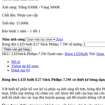
Ánh sáng: Trắng 6500K / Vàng 3000K
Chất liệu: Nhựa
cao cấp
Tuổi thọ: 15.000h
Bảo hành 1 năm – 1 đổi 1
Màu ánh sáng
Xóa
Bóng đèn LED bulb E27 Stick Philips 7.5W số lượng
Thêm vào giỏ hàng
SKU:
LEDstick-Philips-7.5W
Danh mục:
Bóng LEDbulb
Thẻ:
bóng 
Mô tả
Thông tin bổ sung
Đánh giá (0)
Bóng đèn LED bulb E27 Stick Philips 7.5W
có thiết kế bóng dạ
Với thiết kế phân bổ xen kẽ và phản xạ ánh sáng tốt hơn, bóng đè
hoạt. Điều này không chỉ chăm sóc sức khỏe đôi mắt của bạn mà còn
mới tốt nhất cho các loại đèn huỳnh quang, sợi đốt truyền thống với 