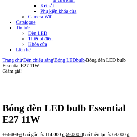
tử cửa kính
Két sắt
Phụ kiện khóa cửa
Camera Wifi
Catalogue
Tin tức
Đèn LED
Thiết bị điện
Khóa cửa
Liên hệ
Trang chủ
\
Đèn chiếu sáng
\
Bóng LEDbulb
\
Bóng đèn LED bulb
Essential E27 11W
Giảm giá!
Bóng đèn LED bulb Essential
E27 11W
114.000
₫
Giá gốc là: 114.000 ₫.
69.000
₫
Giá hiện tại là: 69.000 ₫.