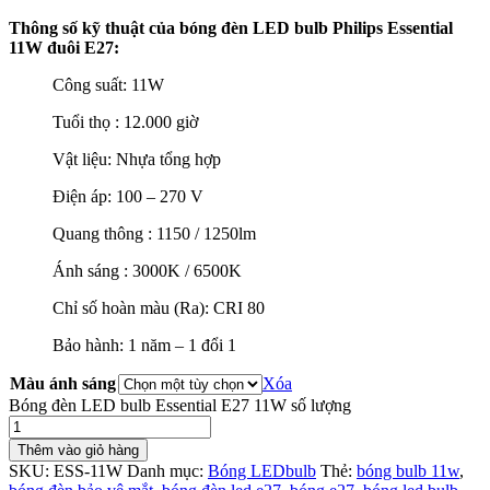
Thông số kỹ thuật của bóng đèn LED bulb Philips Essential
11W đuôi E27:
Công suất: 11W
Tuổi thọ : 12.000 giờ
Vật liệu: Nhựa tổng hợp
Điện áp: 100 – 270 V
Quang thông : 1150 / 1250lm
Ánh sáng : 3000K / 6500K
Chỉ số hoàn màu (Ra): CRI 80
Bảo hành: 1 năm – 1 đổi 1
Màu ánh sáng
Xóa
Bóng đèn LED bulb Essential E27 11W số lượng
Thêm vào giỏ hàng
SKU:
ESS-11W
Danh mục:
Bóng LEDbulb
Thẻ:
bóng bulb 11w
,