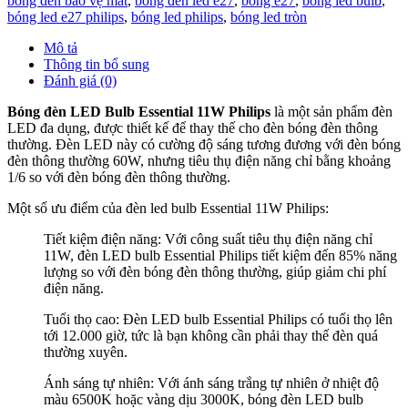
bóng đèn bảo vệ mắt
,
bóng đèn led e27
,
bóng e27
,
bóng led bulb
,
bóng led e27 philips
,
bóng led philips
,
bóng led tròn
Mô tả
Thông tin bổ sung
Đánh giá (0)
Bóng đèn LED Bulb Essential 11W Philips
là một sản phẩm đèn
LED đa dụng, được thiết kế để thay thế cho đèn bóng đèn thông
thường. Đèn LED này có cường độ sáng tương đương với đèn bóng
đèn thông thường 60W, nhưng tiêu thụ điện năng chỉ bằng khoảng
1/6 so với đèn bóng đèn thông thường.
Một số ưu điểm của đèn led bulb Essential 11W Philips:
Tiết kiệm điện năng: Với công suất tiêu thụ điện năng chỉ
11W, đèn LED bulb Essential Philips tiết kiệm đến 85% năng
lượng so với đèn bóng đèn thông thường, giúp giảm chi phí
điện năng.
Tuổi thọ cao: Đèn LED bulb Essential Philips có tuổi thọ lên
tới 12.000 giờ, tức là bạn không cần phải thay thế đèn quá
thường xuyên.
Ánh sáng tự nhiên: Với ánh sáng trắng tự nhiên ở nhiệt độ
màu 6500K hoặc vàng dịu 3000K, bóng đèn LED bulb