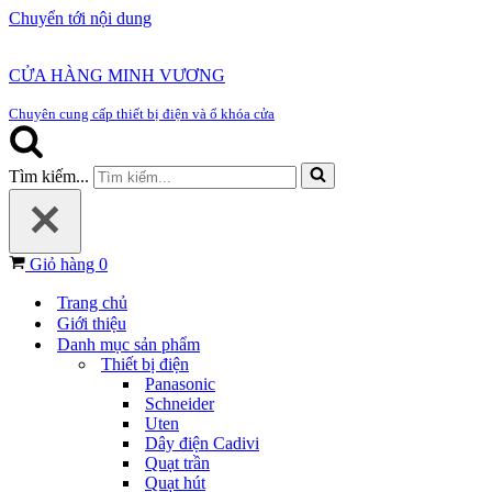
Chuyển tới nội dung
CỬA HÀNG MINH VƯƠNG
Chuyên cung cấp thiết bị điện và ổ khóa cửa
Tìm kiếm...
Giỏ hàng
0
Trang chủ
Giới thiệu
Danh mục sản phẩm
Thiết bị điện
Panasonic
Schneider
Uten
Dây điện Cadivi
Quạt trần
Quạt hút