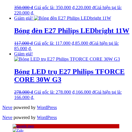
350.000
₫
Giá gốc là: 350.000 ₫.
220.000
₫
Giá hiện tại là:
220.000 ₫.
Giảm giá!
Bóng đèn E27 Philips LEDbright 11W
117.000
₫
Giá gốc là: 117.000 ₫.
85.000
₫
Giá hiện tại là:
85.000 ₫.
Giảm giá!
Bóng LED trụ E27 Philips TFORCE
CORE 30W G3
278.000
₫
Giá gốc là: 278.000 ₫.
166.000
₫
Giá hiện tại là:
166.000 ₫.
Neve
powered by
WordPress
Neve
powered by
WordPress