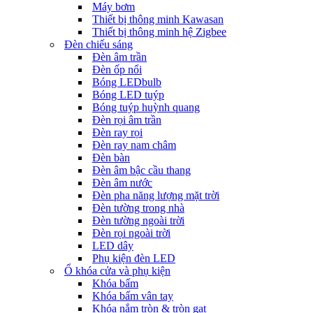
Máy bơm
Thiết bị thông minh Kawasan
Thiết bị thông minh hệ Zigbee
Đèn chiếu sáng
Đèn âm trần
Đèn ốp nổi
Bóng LEDbulb
Bóng LED tuýp
Bóng tuýp huỳnh quang
Đèn rọi âm trần
Đèn ray rọi
Đèn ray nam châm
Đèn bàn
Đèn âm bậc cầu thang
Đèn âm nước
Đèn pha năng lượng mặt trời
Đèn tường trong nhà
Đèn tường ngoài trời
Đèn rọi ngoài trời
LED dây
Phụ kiện đèn LED
Ổ khóa cửa và phụ kiện
Khóa bấm
Khóa bấm vân tay
Khóa nắm tròn & tròn gạt