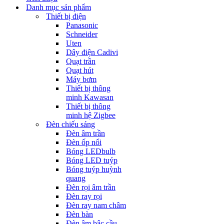
Danh mục sản phẩm
Thiết bị điện
Panasonic
Schneider
Uten
Dây điện Cadivi
Quạt trần
Quạt hút
Máy bơm
Thiết bị thông
minh Kawasan
Thiết bị thông
minh hệ Zigbee
Đèn chiếu sáng
Đèn âm trần
Đèn ốp nổi
Bóng LEDbulb
Bóng LED tuýp
Bóng tuýp huỳnh
quang
Đèn rọi âm trần
Đèn ray rọi
Đèn ray nam châm
Đèn bàn
Đèn âm bậc cầu