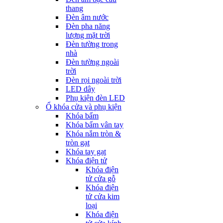
thang
Đèn âm nước
Đèn pha năng
lượng mặt trời
Đèn tường trong
nhà
Đèn tường ngoài
trời
Đèn rọi ngoài trời
LED dây
Phụ kiện đèn LED
Ổ khóa cửa và phụ kiện
Khóa bấm
Khóa bấm vân tay
Khóa nắm tròn &
tròn gạt
Khóa tay gạt
Khóa điện tử
Khóa điện
tử cửa gỗ
Khóa điện
tử cửa kim
loại
Khóa điện