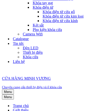
Khóa tay gạt
Khóa điện tử
Khóa điện tử cửa gỗ
Khóa điện tử cửa kim loại
Khóa điện tử cửa kính
Két sắt
Phụ kiện khóa cửa
Camera Wifi
Catalogue
Tin tức
Đèn LED
Thiết bị điện
Khóa cửa
Liên hệ
CỬA HÀNG MINH VƯƠNG
Chuyên cung cấp thiết bị điện và ổ khóa cửa
Menu
Menu
Trang chủ
Giới thiệu