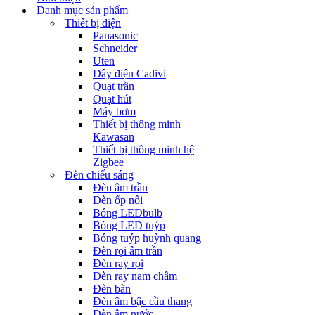
Danh mục sản phẩm
Thiết bị điện
Panasonic
Schneider
Uten
Dây điện Cadivi
Quạt trần
Quạt hút
Máy bơm
Thiết bị thông minh
Kawasan
Thiết bị thông minh hệ
Zigbee
Đèn chiếu sáng
Đèn âm trần
Đèn ốp nổi
Bóng LEDbulb
Bóng LED tuýp
Bóng tuýp huỳnh quang
Đèn rọi âm trần
Đèn ray rọi
Đèn ray nam châm
Đèn bàn
Đèn âm bậc cầu thang
Đèn âm nước