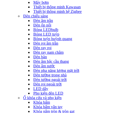
Máy bơm
Thiết bị thông minh Kawasan
Thiết bị thông minh hệ Zigbee
Đèn chiếu sáng
Đèn âm trần
Đèn ốp nổi
Bóng LEDbulb
Bóng LED tuýp
Bóng tuýp huỳnh quang
Đèn rọi âm trần
Đèn ray rọi
Đèn ray nam châm
Đèn bàn
Đèn âm bậc cầu thang
Đèn âm nước
Đèn pha năng lượng mặt trời
Đèn tường trong nhà
Đèn tường ngoài trời
Đèn rọi ngoài trời
LED dây
Phụ kiện đèn LED
Ổ khóa cửa và phụ kiện
Khóa bấm
Khóa bấm vân tay
Khóa nắm tròn & tròn gạt