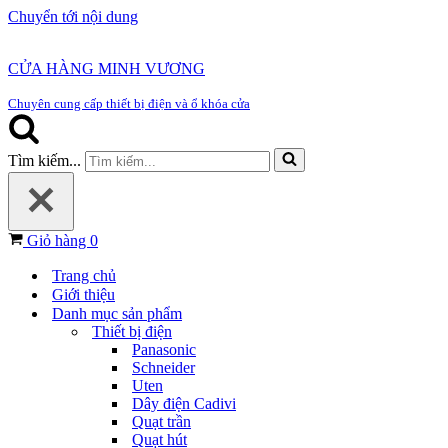
Chuyển tới nội dung
CỬA HÀNG MINH VƯƠNG
Chuyên cung cấp thiết bị điện và ổ khóa cửa
Tìm kiếm...
Giỏ hàng
0
Trang chủ
Giới thiệu
Danh mục sản phẩm
Thiết bị điện
Panasonic
Schneider
Uten
Dây điện Cadivi
Quạt trần
Quạt hút