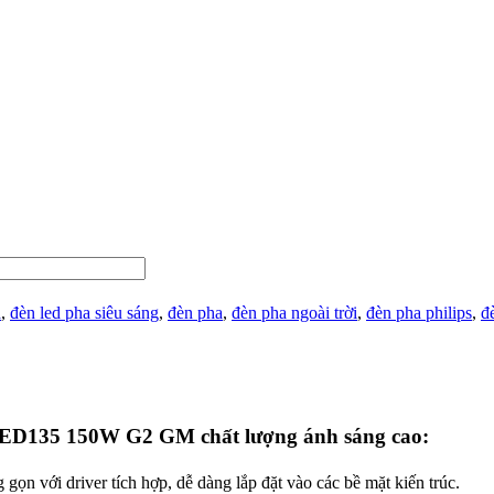
a
,
đèn led pha siêu sáng
,
đèn pha
,
đèn pha ngoài trời
,
đèn pha philips
,
đ
LED135 150W G2 GM chất lượng ánh sáng cao:
ới driver tích hợp, dễ dàng lắp đặt vào các bề mặt kiến trúc.