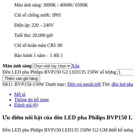
Màu ánh sáng: 3000K / 4000K/ 6500K
Chỉ số chống nước: IP65
Điện áp: 220 – 240V
Tuổi thọ: 20,000 giờ
Chỉ số hoàn màu CRI: 80
Bảo hành 1 năm – 1 đổi 1
Màu ánh sáng
Xóa
Đèn LED pha Philips BVP150 G2 LED135 150W số lượng
Thêm vào giỏ hàng
SKU:
BVP150-150W
Danh mục:
Đèn rọi ngoài trời
Thẻ:
đèn led ph
Mô tả
Thông tin bổ sung
Đánh giá (0)
Ưu điểm nổi bật của đèn LED pha Philips BVP150 
Đèn LED pha Philips BVP150 LED135 150W G2 GM thiết kế mỏng gọn v