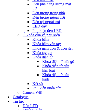
Đèn pha năng lượng mặt
trời
Đèn tường trong nhà
Đèn tường ngoài trời
Đèn rọi ngoài trời
LED dây
Phụ kiện đèn LED
Ổ khóa cửa và phụ kiện
Khóa bấm
Khóa bấm vân tay
Khóa nắm tròn & tròn gạt
Khóa tay gạt
Khóa điện tử
Khóa điện tử cửa gỗ
Khóa điện tử cửa
kim loại
Khóa điện tử cửa
kính
Két sắt
Phụ kiện khóa cửa
Camera Wifi
Catalogue
Tin tức
Đèn LED