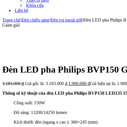
Thiết bị điện
Khóa cửa
Liên hệ
Trang chủ
\
Đèn chiếu sáng
\
Đèn rọi ngoài trời
\
Đèn LED pha Philips
Giảm giá!
Đèn LED pha Philips BVP150
3.183.000
₫
Giá gốc là: 3.183.000 ₫.
1.900.000
₫
Giá hiện tại là: 1.90
Thông số kỹ thuật của đèn LED pha Philips BVP150 LED135 
Công suất: 150W
Độ sáng: 13200/14250 lumen
Kích thước đèn (ngang x cao ): 360×245 (mm)