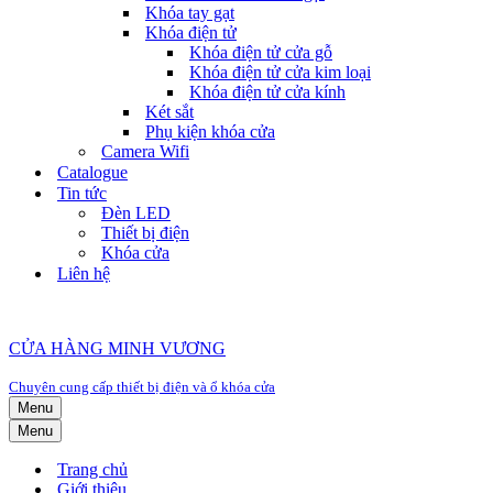
Khóa tay gạt
Khóa điện tử
Khóa điện tử cửa gỗ
Khóa điện tử cửa kim loại
Khóa điện tử cửa kính
Két sắt
Phụ kiện khóa cửa
Camera Wifi
Catalogue
Tin tức
Đèn LED
Thiết bị điện
Khóa cửa
Liên hệ
CỬA HÀNG MINH VƯƠNG
Chuyên cung cấp thiết bị điện và ổ khóa cửa
Menu
Menu
Trang chủ
Giới thiệu