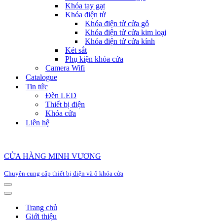
Khóa tay gạt
Khóa điện tử
Khóa điện tử cửa gỗ
Khóa điện tử cửa kim loại
Khóa điện tử cửa kính
Két sắt
Phụ kiện khóa cửa
Camera Wifi
Catalogue
Tin tức
Đèn LED
Thiết bị điện
Khóa cửa
Liên hệ
CỬA HÀNG MINH VƯƠNG
Chuyên cung cấp thiết bị điện và ổ khóa cửa
Menu
Menu
Trang chủ
Giới thiệu