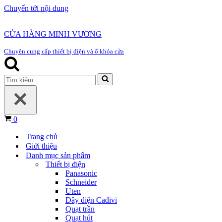
Chuyển tới nội dung
CỬA HÀNG MINH VƯƠNG
Chuyên cung cấp thiết bị điện và ổ khóa cửa
Tìm
kiếm...
Giỏ
0
hàng
Trang chủ
Giới thiệu
Danh mục sản phẩm
Thiết bị điện
Panasonic
Schneider
Uten
Dây điện Cadivi
Quạt trần
Quạt hút