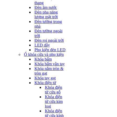
thang
Đèn âm nước
Đèn pha năng
lượng mặt trời
Đèn tường trong
nhà
Đèn tường ngoài
trời
Đèn rọi ngoài trời
LED dây
Phụ kiện đèn LED
Ổ khóa cửa và phụ kiện
Khóa bấm
Khóa bấm vân tay
Khóa nắm tròn &
tròn gạt
Khóa tay gạt
Khóa điện tử
Khóa điện
tử cửa gỗ
Khóa điện
tử cửa kim
loại
Khóa điện
tử cửa kính