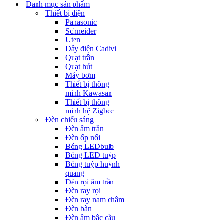
Danh mục sản phẩm
Thiết bị điện
Panasonic
Schneider
Uten
Dây điện Cadivi
Quạt trần
Quạt hút
Máy bơm
Thiết bị thông
minh Kawasan
Thiết bị thông
minh hệ Zigbee
Đèn chiếu sáng
Đèn âm trần
Đèn ốp nổi
Bóng LEDbulb
Bóng LED tuýp
Bóng tuýp huỳnh
quang
Đèn rọi âm trần
Đèn ray rọi
Đèn ray nam châm
Đèn bàn
Đèn âm bậc cầu