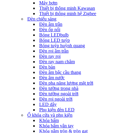
Máy bơm
Thiết bị thông minh Kawasan
Thiết bị thông minh hệ Zigbee
Đèn chiếu sáng
Đèn âm trần
Đèn ốp nổi
Bóng LEDbulb
Bóng LED tuýp
Bóng tuýp huỳnh quang
Đèn rọi âm trần
Đèn ray rọi
Đèn ray nam châm
Đèn bàn
Đèn âm bậc cầu thang
Đèn âm nước
Đèn pha năng lượng mặt trời
Đèn tường trong nhà
Đèn tường ngoài trời
Đèn rọi ngoài trời
LED dây
Phụ kiện đèn LED
Ổ khóa cửa và phụ kiện
Khóa bấm
Khóa bấm vân tay
Khóa nắm tròn & tròn gạt