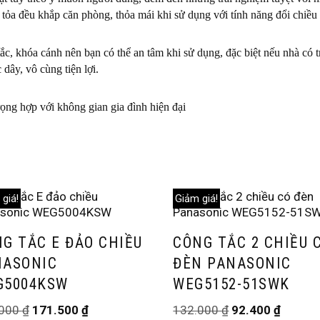
 tỏa đều khắp căn phòng, thỏa mái khi sử dụng với tính năng đổi chiều 
ắc, khóa cánh nên bạn có thể an tâm khi sử dụng, đặc biệt nếu nhà có 
dây, vô cùng tiện lợi.
ng hợp với không gian gia đình hiện đại
giá!
Giảm giá!
G TẮC E ĐẢO CHIỀU
CÔNG TẮC 2 CHIỀU 
NASONIC
ĐÈN PANASONIC
G5004KSW
WEG5152-51SWK
.000
₫
171.500
₫
132.000
₫
92.400
₫