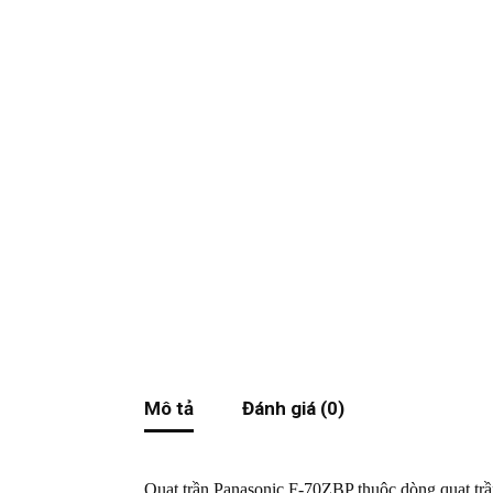
Mô tả
Đánh giá (0)
Quạt trần Panasonic F-70ZBP thuộc dòng quạt trần