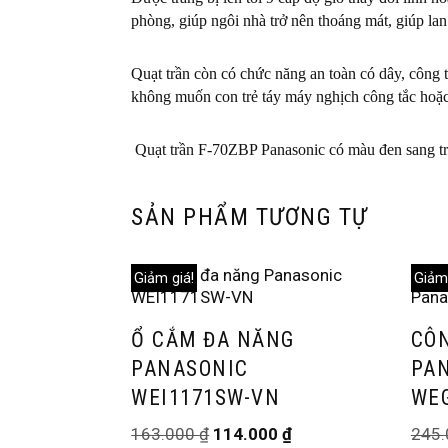
phòng, giúp ngôi nhà trở nên thoáng mát, giúp lan
Quạt trần còn có chức năng an toàn có dây, công t
không muốn con trẻ táy máy nghịch công tắc hoặc 
Quạt trần F-70ZBP Panasonic có màu đen sang trọ
SẢN PHẨM TƯƠNG TỰ
Giảm giá!
Giảm 
Ổ CẮM ĐA NĂNG
CÔN
PANASONIC
PA
WEI1171SW-VN
WE
163.000
₫
114.000
₫
245