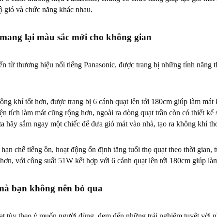
độ gió và chức năng khác nhau.
mang lại màu sắc mới cho không gian
 từ thương hiệu nổi tiếng Panasonic, được trang bị những tính năng t
g khí tốt hơn, được trang bị 6 cánh quạt lên tới 180cm giúp làm mát k
diện tích làm mát cũng rộng hơn, ngoài ra dòng quạt trần còn có thiết k
 ta hãy sắm ngay một chiếc để đưa gió mát vào nhà, tạo ra không khí t
ạn chế tiếng ồn, hoạt động ổn định tăng tuổi thọ quạt theo thời gian
 hơn, với công suất 51W kết hợp với 6 cánh quạt lên tới 180cm giúp là
mà bạn không nên bỏ qua
hoạt tùy theo ý muốn người dùng, đem đến những trải nghiệm tuyệt vời n