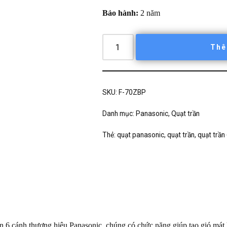
Bảo hành:
2 năm
Thê
SKU:
F-70ZBP
Danh mục:
Panasonic
,
Quạt trần
Thẻ:
quạt panasonic
,
quạt trần
,
quạt trần
 6 cánh thương hiệu Panasonic, chúng có chức năng giúp tạo gió mát h