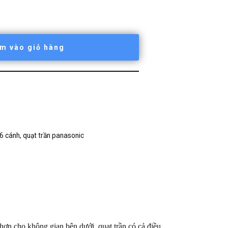
m vào giỏ hàng
 6 cánh
,
quạt trần panasonic
ơn cho không gian bên dưới, quạt trần có cả điều