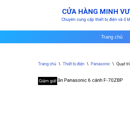
CỬA HÀNG MINH V
Chuyển
Chuyên cung cấp thiết bị điện và ổ 
tới
nội
dung
Trang chủ
Trang chủ
\
Thiết bị điện
\
Panasonic
\
Quạt t
Giảm giá!