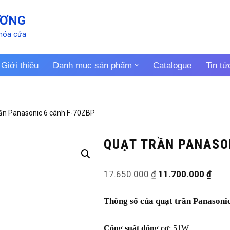
ƯƠNG
khóa cửa
Giới thiệu
Danh mục sản phẩm
Catalogue
Tin tứ
rần Panasonic 6 cánh F-70ZBP
QUẠT TRẦN PANASO
17.650.000
₫
11.700.000
₫
Thông số của quạt trần Panason
Công suất động cơ
: 51W