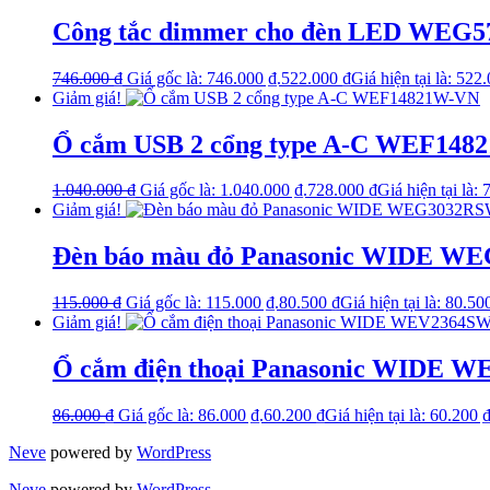
Công tắc dimmer cho đèn LED WEG
746.000
₫
Giá gốc là: 746.000 ₫.
522.000
₫
Giá hiện tại là: 522
Giảm giá!
Ổ cắm USB 2 cổng type A-C WEF148
1.040.000
₫
Giá gốc là: 1.040.000 ₫.
728.000
₫
Giá hiện tại là:
Giảm giá!
Đèn báo màu đỏ Panasonic WIDE W
115.000
₫
Giá gốc là: 115.000 ₫.
80.500
₫
Giá hiện tại là: 80.50
Giảm giá!
Ổ cắm điện thoại Panasonic WIDE 
86.000
₫
Giá gốc là: 86.000 ₫.
60.200
₫
Giá hiện tại là: 60.200 ₫
Neve
powered by
WordPress
Neve
powered by
WordPress