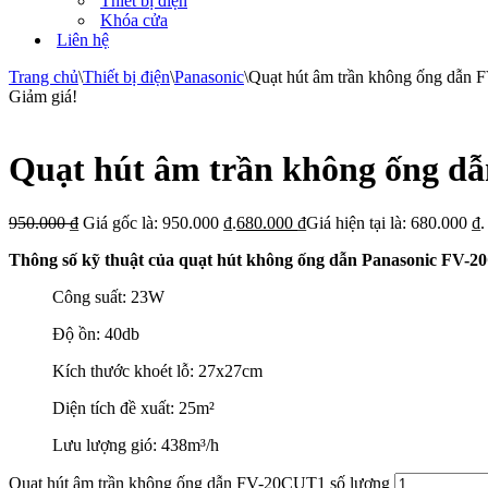
Thiết bị điện
Khóa cửa
Liên hệ
Trang chủ
\
Thiết bị điện
\
Panasonic
\
Quạt hút âm trần không ống dẫn
Giảm giá!
Quạt hút âm trần không ống 
950.000
₫
Giá gốc là: 950.000 ₫.
680.000
₫
Giá hiện tại là: 680.000 ₫.
Thông số kỹ thuật của quạt hút không ống dẫn Panasonic FV-
Công suất: 23W
Độ ồn: 40db
Kích thước khoét lỗ: 27x27cm
Diện tích đề xuất: 25m²
Lưu lượng gió: 438m³/h
Quạt hút âm trần không ống dẫn FV-20CUT1 số lượng