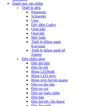
Danh mục sản phẩm
Thiết bị điện
Panasonic
Schneider
Uten
Dây điện Cadivi
Quạt trần
Quạt hút
Máy bơm
Thiết bị thông minh
Kawasan
Thiết bị thông minh hệ
Zigbee
Đèn chiếu sáng
Đèn âm trần
Đèn ốp nổi
Bóng LEDbulb
Bóng LED tuýp
Bóng tuýp huỳnh quang
Đèn rọi âm trần
Đèn ray rọi
Đèn ray nam châm
Đèn bàn
Đèn âm bậc cầu thang
Đèn âm nước