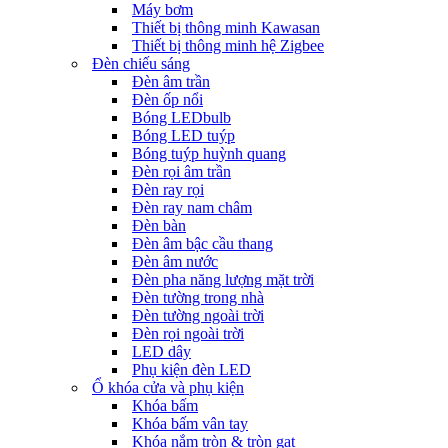
Máy bơm
Thiết bị thông minh Kawasan
Thiết bị thông minh hệ Zigbee
Đèn chiếu sáng
Đèn âm trần
Đèn ốp nổi
Bóng LEDbulb
Bóng LED tuýp
Bóng tuýp huỳnh quang
Đèn rọi âm trần
Đèn ray rọi
Đèn ray nam châm
Đèn bàn
Đèn âm bậc cầu thang
Đèn âm nước
Đèn pha năng lượng mặt trời
Đèn tường trong nhà
Đèn tường ngoài trời
Đèn rọi ngoài trời
LED dây
Phụ kiện đèn LED
Ổ khóa cửa và phụ kiện
Khóa bấm
Khóa bấm vân tay
Khóa nắm tròn & tròn gạt