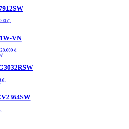
57912SW
.000 ₫.
21W-VN
 728.000 ₫.
EG3032RSW
0 ₫.
WEV2364SW
.