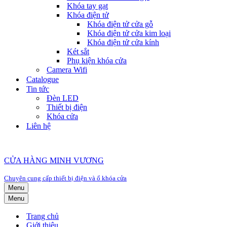
Khóa tay gạt
Khóa điện tử
Khóa điện tử cửa gỗ
Khóa điện tử cửa kim loại
Khóa điện tử cửa kính
Két sắt
Phụ kiện khóa cửa
Camera Wifi
Catalogue
Tin tức
Đèn LED
Thiết bị điện
Khóa cửa
Liên hệ
CỬA HÀNG MINH VƯƠNG
Chuyên cung cấp thiết bị điện và ổ khóa cửa
Menu
Menu
Trang chủ
Giới thiệu