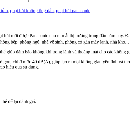
 trần
,
quạt hút không ống dẫn
,
quạt hút panasonic
 hút mới được Panasonic cho ra mắt thị trường trong đầu năm nay. Đây 
g phòng bếp, phòng ngủ, nhà vệ sinh, phòng có gắn máy lạnh, nhà kho,
thể giúp đảm bảo không khí trong lành và thoáng mát cho các không gi
hỏ gọn, chỉ ở mức 40 dB(A), giúp tạo ra một không gian yên tĩnh và th
cao hiệu quả sử dụng.
hể để lại đánh giá.