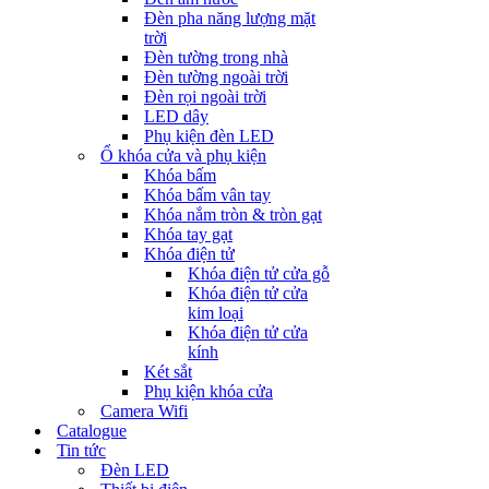
Đèn pha năng lượng mặt
trời
Đèn tường trong nhà
Đèn tường ngoài trời
Đèn rọi ngoài trời
LED dây
Phụ kiện đèn LED
Ổ khóa cửa và phụ kiện
Khóa bấm
Khóa bấm vân tay
Khóa nắm tròn & tròn gạt
Khóa tay gạt
Khóa điện tử
Khóa điện tử cửa gỗ
Khóa điện tử cửa
kim loại
Khóa điện tử cửa
kính
Két sắt
Phụ kiện khóa cửa
Camera Wifi
Catalogue
Tin tức
Đèn LED