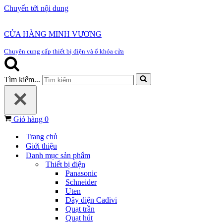
Chuyển tới nội dung
CỬA HÀNG MINH VƯƠNG
Chuyên cung cấp thiết bị điện và ổ khóa cửa
Tìm kiếm...
Giỏ hàng
0
Trang chủ
Giới thiệu
Danh mục sản phẩm
Thiết bị điện
Panasonic
Schneider
Uten
Dây điện Cadivi
Quạt trần
Quạt hút