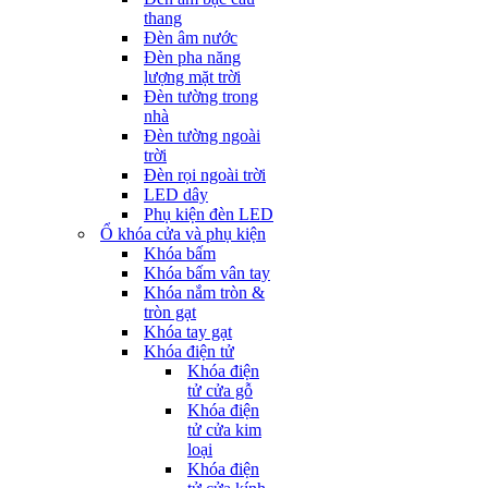
thang
Đèn âm nước
Đèn pha năng
lượng mặt trời
Đèn tường trong
nhà
Đèn tường ngoài
trời
Đèn rọi ngoài trời
LED dây
Phụ kiện đèn LED
Ổ khóa cửa và phụ kiện
Khóa bấm
Khóa bấm vân tay
Khóa nắm tròn &
tròn gạt
Khóa tay gạt
Khóa điện tử
Khóa điện
tử cửa gỗ
Khóa điện
tử cửa kim
loại
Khóa điện