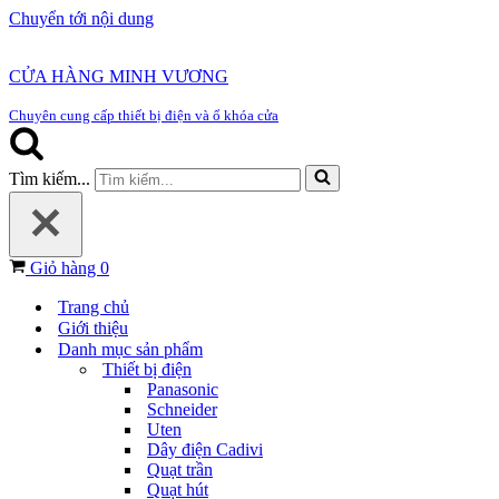
Chuyển tới nội dung
CỬA HÀNG MINH VƯƠNG
Chuyên cung cấp thiết bị điện và ổ khóa cửa
Tìm kiếm...
Giỏ hàng
0
Trang chủ
Giới thiệu
Danh mục sản phẩm
Thiết bị điện
Panasonic
Schneider
Uten
Dây điện Cadivi
Quạt trần
Quạt hút