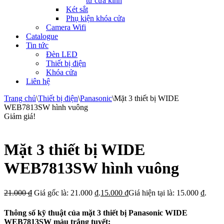
tử cửa kính
Két sắt
Phụ kiện khóa cửa
Camera Wifi
Catalogue
Tin tức
Đèn LED
Thiết bị điện
Khóa cửa
Liên hệ
Trang chủ
\
Thiết bị điện
\
Panasonic
\
Mặt 3 thiết bị WIDE
WEB7813SW hình vuông
Giảm giá!
Mặt 3 thiết bị WIDE
WEB7813SW hình vuông
21.000
₫
Giá gốc là: 21.000 ₫.
15.000
₫
Giá hiện tại là: 15.000 ₫.
Thông số kỹ thuật của mặt 3 thiết bị Panasonic WIDE
WEB7813SW màu trắng tuyết: