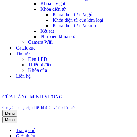
Khóa tay gạt
Khóa điện tử
Khóa điện tử cửa gỗ
Khóa điện tử cửa kim loại
Khóa điện tử cửa kính
Két sắt
Phụ kiện khóa cửa
Camera Wifi
Catalogue
Tin tức
Đèn LED
Thiết bị điện
Khóa cửa
Liên hệ
CỬA HÀNG MINH VƯƠNG
Chuyên cung cấp thiết bị điện và ổ khóa cửa
Menu
Menu
Trang chủ
Giới thiệu