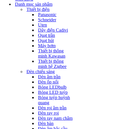
Danh mục sản phẩm
Thiết bị điện
Panasonic
Schneider
Uten
Dây điện Cadivi
Quạt trần
Quạt hút
Máy bơm
Thiết bị thông
minh Kawasan
Thiết bị thông
minh hệ Zigbee
Đèn chiếu sáng
Đèn âm trần
Đèn ốp nổi
Bóng LEDbulb
Bóng LED tuýp
Bóng tuýp huỳnh
quang
Đèn rọi âm trần
Đèn ray rọi
Đèn ray nam châm
Đèn bàn
Đèn âm bậc cầu