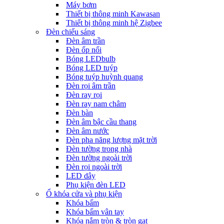
Máy bơm
Thiết bị thông minh Kawasan
Thiết bị thông minh hệ Zigbee
Đèn chiếu sáng
Đèn âm trần
Đèn ốp nổi
Bóng LEDbulb
Bóng LED tuýp
Bóng tuýp huỳnh quang
Đèn rọi âm trần
Đèn ray rọi
Đèn ray nam châm
Đèn bàn
Đèn âm bậc cầu thang
Đèn âm nước
Đèn pha năng lượng mặt trời
Đèn tường trong nhà
Đèn tường ngoài trời
Đèn rọi ngoài trời
LED dây
Phụ kiện đèn LED
Ổ khóa cửa và phụ kiện
Khóa bấm
Khóa bấm vân tay
Khóa nắm tròn & tròn gạt