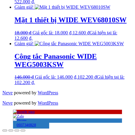
522.000 ₫.
Giảm giá!
Mặt 1 thiết bị WIDE WEV68010SW
18.000
₫
Giá gốc là: 18.000 ₫.
12.600
₫
Giá hiện tại là:
12.600 ₫.
Giảm giá!
Công tắc Panasonic WIDE
WEG5003KSW
146.000
₫
Giá gốc là: 146.000 ₫.
102.200
₫
Giá hiện tại là:
102.200 ₫.
Neve
powered by
WordPress
Neve
powered by
WordPress
0937346928