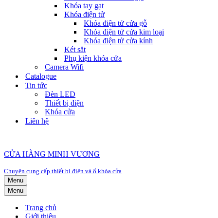
Khóa tay gạt
Khóa điện tử
Khóa điện tử cửa gỗ
Khóa điện tử cửa kim loại
Khóa điện tử cửa kính
Két sắt
Phụ kiện khóa cửa
Camera Wifi
Catalogue
Tin tức
Đèn LED
Thiết bị điện
Khóa cửa
Liên hệ
CỬA HÀNG MINH VƯƠNG
Chuyên cung cấp thiết bị điện và ổ khóa cửa
Menu
Menu
Trang chủ
Giới thiệu