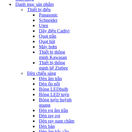
Danh mục sản phẩm
Thiết bị điện
Panasonic
Schneider
Uten
Dây điện Cadivi
Quạt trần
Quạt hút
Máy bơm
Thiết bị thông
minh Kawasan
Thiết bị thông
minh hệ Zigbee
Đèn chiếu sáng
Đèn âm trần
Đèn ốp nổi
Bóng LEDbulb
Bóng LED tuýp
Bóng tuýp huỳnh
quang
Đèn rọi âm trần
Đèn ray rọi
Đèn ray nam châm
Đèn bàn
Đèn âm bậc cầu