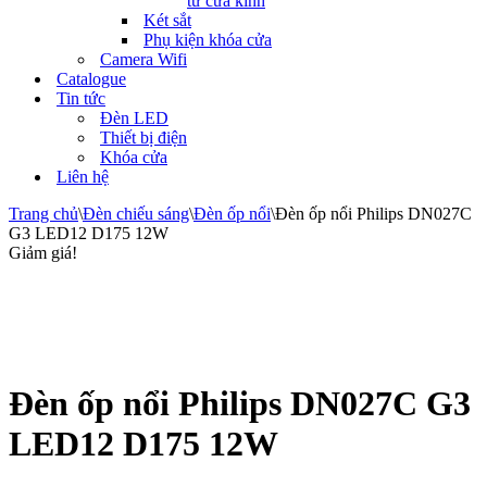
tử cửa kính
Két sắt
Phụ kiện khóa cửa
Camera Wifi
Catalogue
Tin tức
Đèn LED
Thiết bị điện
Khóa cửa
Liên hệ
Trang chủ
\
Đèn chiếu sáng
\
Đèn ốp nổi
\
Đèn ốp nổi Philips DN027C
G3 LED12 D175 12W
Giảm giá!
Đèn ốp nổi Philips DN027C G3
LED12 D175 12W