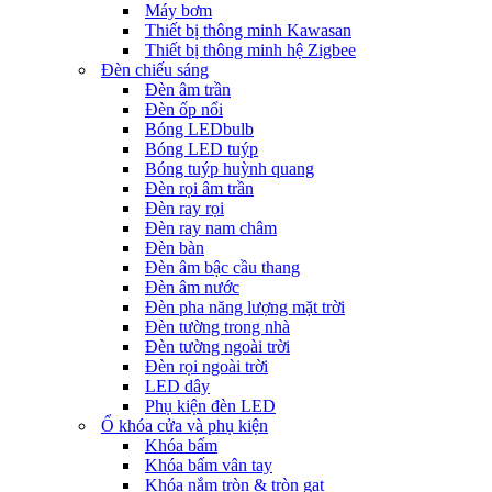
Máy bơm
Thiết bị thông minh Kawasan
Thiết bị thông minh hệ Zigbee
Đèn chiếu sáng
Đèn âm trần
Đèn ốp nổi
Bóng LEDbulb
Bóng LED tuýp
Bóng tuýp huỳnh quang
Đèn rọi âm trần
Đèn ray rọi
Đèn ray nam châm
Đèn bàn
Đèn âm bậc cầu thang
Đèn âm nước
Đèn pha năng lượng mặt trời
Đèn tường trong nhà
Đèn tường ngoài trời
Đèn rọi ngoài trời
LED dây
Phụ kiện đèn LED
Ổ khóa cửa và phụ kiện
Khóa bấm
Khóa bấm vân tay
Khóa nắm tròn & tròn gạt