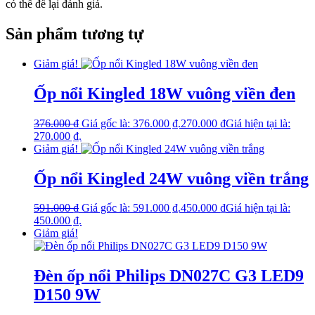
có thể để lại đánh giá.
Sản phẩm tương tự
Giảm giá!
Ốp nổi Kingled 18W vuông viền đen
376.000
₫
Giá gốc là: 376.000 ₫.
270.000
₫
Giá hiện tại là:
270.000 ₫.
Giảm giá!
Ốp nổi Kingled 24W vuông viền trắng
591.000
₫
Giá gốc là: 591.000 ₫.
450.000
₫
Giá hiện tại là:
450.000 ₫.
Giảm giá!
Đèn ốp nổi Philips DN027C G3 LED9
D150 9W