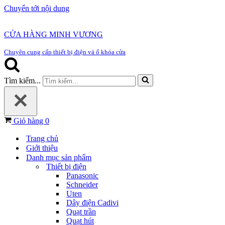
Chuyển tới nội dung
CỬA HÀNG MINH VƯƠNG
Chuyên cung cấp thiết bị điện và ổ khóa cửa
Tìm kiếm...
Giỏ hàng
0
Trang chủ
Giới thiệu
Danh mục sản phẩm
Thiết bị điện
Panasonic
Schneider
Uten
Dây điện Cadivi
Quạt trần
Quạt hút