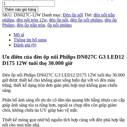
Thêm vào giỏ hàng
SKU:
DN027C-12W
Danh mục:
Đèn ốp nổi
Thẻ:
đèn nổi trần
philips
,
đèn nổi tròn 12w
,
đèn ốp nổi
,
đèn ốp nổi philips
,
đèn ốp
Philips
,
đèn ốp trần tròn
,
ốp nổi philips
Mô tả
Thông tin bổ sung
Đánh giá (0)
Ưu điểm của đèn ốp nổi Philips DN027C G3 LED12
D175 12W tuổi thọ 30.000 giờ
Đèn ốp nổi Philips DN027C G3 LED12 D175 12W tuổi thọ 30.000
giờ được thiết kế cho không gian sống hiện đại với vỏ đèn màu
trắng, thiết kế dạng tròn đơn giản phù hợp mọi không gian chiếu
sáng.
Phân bố ánh sáng tối ưu do có tấm tán quang lớn bằng nhựa cao cấp
giúp ánh sáng tỏa ra rộng hơn, ngoài ra chụp đèn còn giúp giảm
chói, không chứa tia UV giúp bảo vệ mắt.
Thiết kế mỏng gọn nhờ bộ nguồn tích hợp cùng với đèn phù hợp lắp
nổi cho mọi trần nhà.