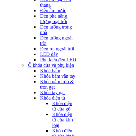
thang
Đèn âm nước
Đèn pha năng
lượng mặt trời
Đèn tường trong
nhà
Đèn tường ngoài
trời
Đèn rọi ngoài trời
LED dây
Phụ kiện đèn LED
Ổ khóa cửa và phụ kiện
Khóa bấm
Khóa bấm vân tay
Khóa nắm tròn &
tròn gạt
Khóa tay gạt
Khóa điện tử
Khóa điện
tử cửa gỗ
Khóa điện
tử cửa kim
loại
Khóa điện