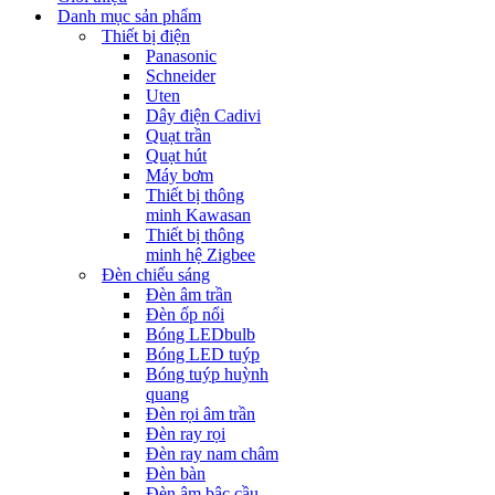
Danh mục sản phẩm
Thiết bị điện
Panasonic
Schneider
Uten
Dây điện Cadivi
Quạt trần
Quạt hút
Máy bơm
Thiết bị thông
minh Kawasan
Thiết bị thông
minh hệ Zigbee
Đèn chiếu sáng
Đèn âm trần
Đèn ốp nổi
Bóng LEDbulb
Bóng LED tuýp
Bóng tuýp huỳnh
quang
Đèn rọi âm trần
Đèn ray rọi
Đèn ray nam châm
Đèn bàn
Đèn âm bậc cầu