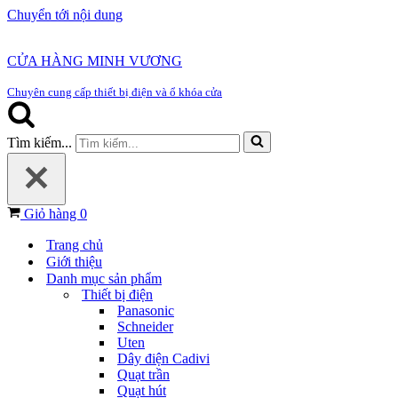
Chuyển tới nội dung
CỬA HÀNG MINH VƯƠNG
Chuyên cung cấp thiết bị điện và ổ khóa cửa
Tìm kiếm...
Giỏ hàng
0
Trang chủ
Giới thiệu
Danh mục sản phẩm
Thiết bị điện
Panasonic
Schneider
Uten
Dây điện Cadivi
Quạt trần
Quạt hút