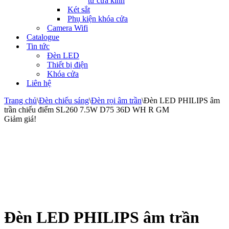
tử cửa kính
Két sắt
Phụ kiện khóa cửa
Camera Wifi
Catalogue
Tin tức
Đèn LED
Thiết bị điện
Khóa cửa
Liên hệ
Trang chủ
\
Đèn chiếu sáng
\
Đèn rọi âm trần
\
Đèn LED PHILIPS âm
trần chiếu điểm SL260 7.5W D75 36D WH R GM
Giảm giá!
Đèn LED PHILIPS âm trần