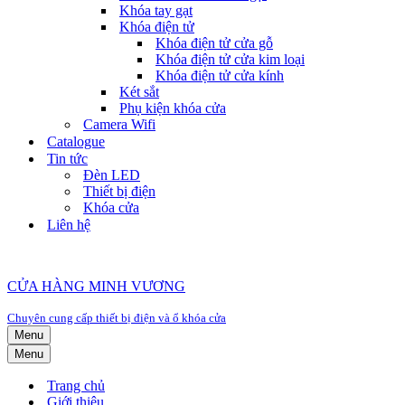
Khóa tay gạt
Khóa điện tử
Khóa điện tử cửa gỗ
Khóa điện tử cửa kim loại
Khóa điện tử cửa kính
Két sắt
Phụ kiện khóa cửa
Camera Wifi
Catalogue
Tin tức
Đèn LED
Thiết bị điện
Khóa cửa
Liên hệ
CỬA HÀNG MINH VƯƠNG
Chuyên cung cấp thiết bị điện và ổ khóa cửa
Menu
Menu
Trang chủ
Giới thiệu