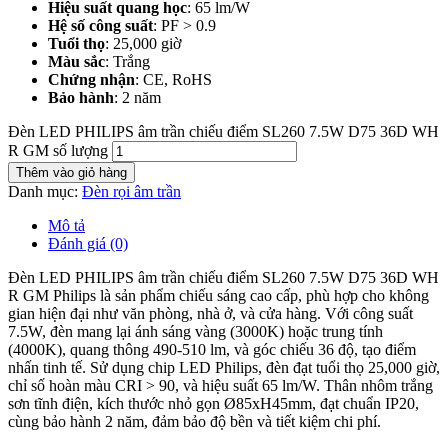
Hiệu suất quang học
: 65 lm/W
Hệ số công suất
: PF > 0.9
Tuổi thọ
: 25,000 giờ
Màu sắc
: Trắng
Chứng nhận
: CE, RoHS
Bảo hành
: 2 năm
Đèn LED PHILIPS âm trần chiếu điểm SL260 7.5W D75 36D WH
R GM số lượng
Thêm vào giỏ hàng
Danh mục:
Đèn rọi âm trần
Mô tả
Đánh giá (0)
Đèn LED PHILIPS âm trần chiếu điểm SL260 7.5W D75 36D WH
R GM Philips là sản phẩm chiếu sáng cao cấp, phù hợp cho không
gian hiện đại như văn phòng, nhà ở, và cửa hàng. Với công suất
7.5W, đèn mang lại ánh sáng vàng (3000K) hoặc trung tính
(4000K), quang thông 490-510 lm, và góc chiếu 36 độ, tạo điểm
nhấn tinh tế. Sử dụng chip LED Philips, đèn đạt tuổi thọ 25,000 giờ,
chỉ số hoàn màu CRI > 90, và hiệu suất 65 lm/W. Thân nhôm trắng
sơn tĩnh điện, kích thước nhỏ gọn Ø85xH45mm, đạt chuẩn IP20,
cùng bảo hành 2 năm, đảm bảo độ bền và tiết kiệm chi phí.