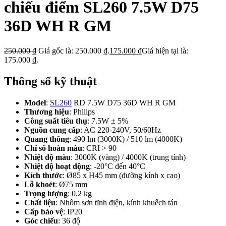
chiếu điểm SL260 7.5W D75
36D WH R GM
250.000
₫
Giá gốc là: 250.000 ₫.
175.000
₫
Giá hiện tại là:
175.000 ₫.
Thông số kỹ thuật
Model
:
SL260
RD 7.5W D75 36D WH R GM
Thương hiệu
: Philips
Công suất tiêu thụ
: 7.5W ± 5%
Nguồn cung cấp
: AC 220-240V, 50/60Hz
Quang thông
: 490 lm (3000K) / 510 lm (4000K)
Chỉ số hoàn màu
: CRI > 90
Nhiệt độ màu
: 3000K (vàng) / 4000K (trung tính)
Nhiệt độ hoạt động
: -20°C đến 40°C
Kích thước
: Ø85 x H45 mm (đường kính x cao)
Lỗ khoét
: Ø75 mm
Trọng lượng
: 0.2 kg
Chất liệu
: Nhôm sơn tĩnh điện, kính khuếch tán
Cấp bảo vệ
: IP20
Góc chiếu
: 36 độ