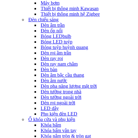
Máy bơm
Thiết bị thông minh Kawasan
Thiết bị thông minh hệ Zigbee
Đèn chiếu sáng
Đèn âm trần
Đèn ốp nổi
Bóng LEDbulb
Bóng LED tuýp
Bóng tuýp huỳnh quang
Đèn rọi âm trần
Đèn ray rọi
Đèn ray nam châm
Đèn bàn
Đèn âm bậc cầu thang
Đèn âm nước
Đèn pha năng lượng mặt trời
Đèn tường trong nhà
Đèn tường ngoài trời
Đèn rọi ngoài trời
LED dây
Phụ kiện đèn LED
Ổ khóa cửa và phụ kiện
Khóa bấm
Khóa bấm vân tay
Khóa nắm tròn & tròn gạt