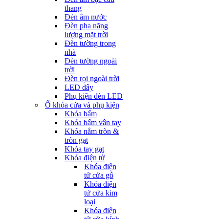
thang
Đèn âm nước
Đèn pha năng
lượng mặt trời
Đèn tường trong
nhà
Đèn tường ngoài
trời
Đèn rọi ngoài trời
LED dây
Phụ kiện đèn LED
Ổ khóa cửa và phụ kiện
Khóa bấm
Khóa bấm vân tay
Khóa nắm tròn &
tròn gạt
Khóa tay gạt
Khóa điện tử
Khóa điện
tử cửa gỗ
Khóa điện
tử cửa kim
loại
Khóa điện