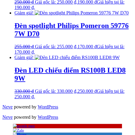
250.000
₫
Giá gốc là: 250.000 ₫.
190.000
₫
Giá hiện tại là:
190.000 ₫.
Giảm giá!
Đèn spotlight Philips Pomeron 59776
7W D70
255.000
₫
Giá gốc là: 255.000 ₫.
170.000
₫
Giá hiện tại là:
170.000 ₫.
Giảm giá!
Đèn LED chiếu điểm RS100B LED8
9W
330.000
₫
Giá gốc là: 330.000 ₫.
250.000
₫
Giá hiện tại là:
250.000 ₫.
Neve
powered by
WordPress
Neve
powered by
WordPress