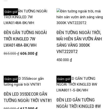
SẢN PHẨM TƯƠNG TỰ
Giảm giá!
ĐÈN GẮN TƯỜNG NGOÀI
ĐÈN TƯỜNG NGOÀI TRỜI,
TRỜI KINGLED 7W
MÁI HIÊN SÂN VƯỜN ÁNH
LWA0148A-BK/WH
SÁNG VÀNG 3000K
VNT2220T2
865.000
₫
606.000
₫
450.000
₫
Giảm giá!
Giảm giá!
ĐÈN LED 355DECOR GẮN
ĐÈN LED GẮN TƯỜNG
TƯỜNG NGOÀI TRỜI VNT81
NGOÀI TRỜI KINGLED 8W
950.000
₫
617.000
₫