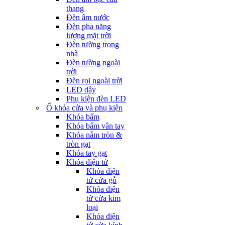
thang
Đèn âm nước
Đèn pha năng
lượng mặt trời
Đèn tường trong
nhà
Đèn tường ngoài
trời
Đèn rọi ngoài trời
LED dây
Phụ kiện đèn LED
Ổ khóa cửa và phụ kiện
Khóa bấm
Khóa bấm vân tay
Khóa nắm tròn &
tròn gạt
Khóa tay gạt
Khóa điện tử
Khóa điện
tử cửa gỗ
Khóa điện
tử cửa kim
loại
Khóa điện