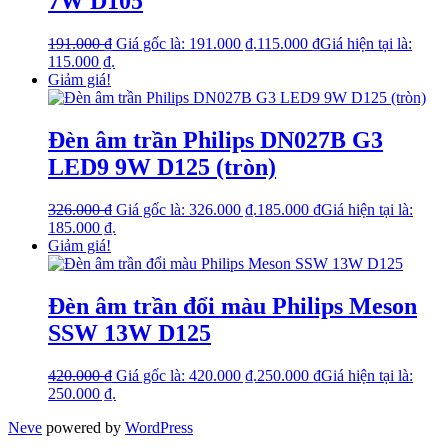
7W D105
191.000
₫
Giá gốc là: 191.000 ₫.
115.000
₫
Giá hiện tại là:
115.000 ₫.
Giảm giá!
Đèn âm trần Philips DN027B G3
LED9 9W D125 (tròn)
326.000
₫
Giá gốc là: 326.000 ₫.
185.000
₫
Giá hiện tại là:
185.000 ₫.
Giảm giá!
Đèn âm trần đổi màu Philips Meson
SSW 13W D125
420.000
₫
Giá gốc là: 420.000 ₫.
250.000
₫
Giá hiện tại là:
250.000 ₫.
Neve
powered by
WordPress