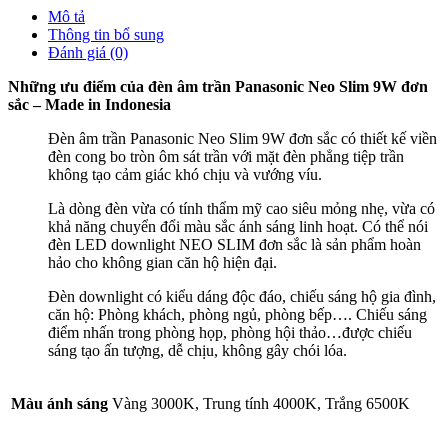
Mô tả
Thông tin bổ sung
Đánh giá (0)
Những ưu điểm của đèn âm trần Panasonic Neo Slim 9W đơn
sắc – Made in Indonesia
Đèn âm trần Panasonic Neo Slim 9W đơn sắc có thiết kế viền
đèn cong bo tròn ôm sát trần với mặt đèn phẳng tiệp trần
không tạo cảm giác khó chịu và vướng víu.
Là dòng đèn vừa có tính thẩm mỹ cao siêu mỏng nhẹ, vừa có
khả năng chuyển đổi màu sắc ánh sáng linh hoạt. Có thể nói
đèn LED downlight NEO SLIM đơn sắc là sản phẩm hoàn
hảo cho không gian căn hộ hiện đại.
Đèn downlight có kiểu dáng độc đáo, chiếu sáng hộ gia đình,
căn hộ: Phòng khách, phòng ngủ, phòng bếp…. Chiếu sáng
điểm nhấn trong phòng họp, phòng hội thảo…được chiếu
sáng tạo ấn tượng, dễ chịu, không gây chói lóa.
Màu ánh sáng
Vàng 3000K, Trung tính 4000K, Trắng 6500K