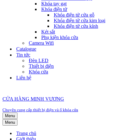
Khóa tay gạt
Khóa điện tử
Khóa điện tử cửa gỗ
Khóa điện tử cửa kim loại
Khóa điện tử cửa kính
Két sắt
Phụ kiện khóa cửa
Camera Wifi
Catalogue
Tin tức
Đèn LED
Thiết bị điện
Khóa cửa
Liên hệ
CỬA HÀNG MINH VƯƠNG
Chuyên cung cấp thiết bị điện và ổ khóa cửa
Menu
Menu
Trang chủ
Giới thiệu