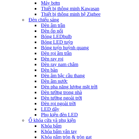
Máy bơm
Thiết bị thông minh Kawasan
Thiết bị thông minh hệ Zigbee
Đèn chiếu sáng
Đèn âm trần
Đèn ốp nổi
Bóng LEDbulb
Bóng LED tuýp
Bóng tuýp huỳnh quang
Đèn rọi âm trần
Đèn ray rọi
Đèn ray nam châm
Đèn bàn
Đèn âm bậc cầu thang
Đèn âm nước
Đèn pha năng lượng mặt trời
Đèn tường trong nhà
Đèn tường ngoài trời
Đèn rọi ngoài trời
LED dây
Phụ kiện đèn LED
Ổ khóa cửa và phụ kiện
Khóa bấm
Khóa bấm vân tay
Khóa nắm tròn & tròn gạt