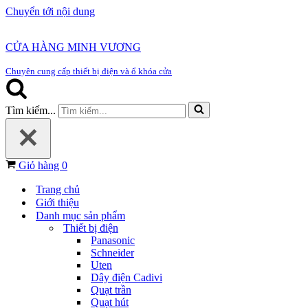
Chuyển tới nội dung
CỬA HÀNG MINH VƯƠNG
Chuyên cung cấp thiết bị điện và ổ khóa cửa
Tìm kiếm...
Giỏ hàng
0
Trang chủ
Giới thiệu
Danh mục sản phẩm
Thiết bị điện
Panasonic
Schneider
Uten
Dây điện Cadivi
Quạt trần
Quạt hút