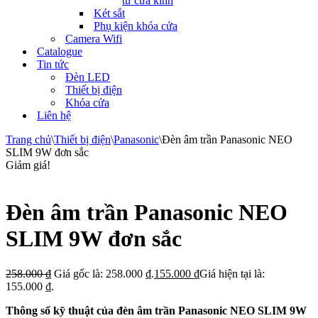
tử cửa kính
Két sắt
Phụ kiện khóa cửa
Camera Wifi
Catalogue
Tin tức
Đèn LED
Thiết bị điện
Khóa cửa
Liên hệ
Trang chủ
\
Thiết bị điện
\
Panasonic
\
Đèn âm trần Panasonic NEO
SLIM 9W đơn sắc
Giảm giá!
Đèn âm trần Panasonic NEO
SLIM 9W đơn sắc
258.000
₫
Giá gốc là: 258.000 ₫.
155.000
₫
Giá hiện tại là:
155.000 ₫.
Thông số kỹ thuật của đèn âm trần Panasonic NEO SLIM 9W