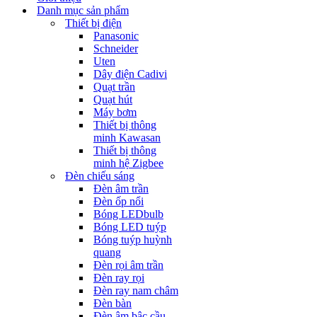
Danh mục sản phẩm
Thiết bị điện
Panasonic
Schneider
Uten
Dây điện Cadivi
Quạt trần
Quạt hút
Máy bơm
Thiết bị thông
minh Kawasan
Thiết bị thông
minh hệ Zigbee
Đèn chiếu sáng
Đèn âm trần
Đèn ốp nổi
Bóng LEDbulb
Bóng LED tuýp
Bóng tuýp huỳnh
quang
Đèn rọi âm trần
Đèn ray rọi
Đèn ray nam châm
Đèn bàn
Đèn âm bậc cầu