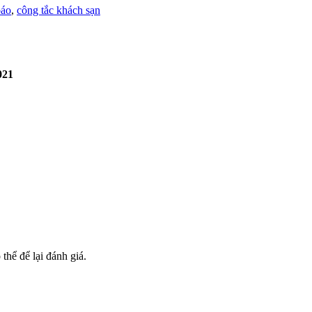
báo
,
công tắc khách sạn
021
hể để lại đánh giá.