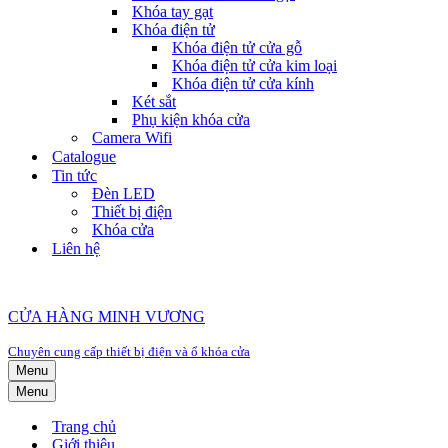
Khóa tay gạt
Khóa điện tử
Khóa điện tử cửa gỗ
Khóa điện tử cửa kim loại
Khóa điện tử cửa kính
Két sắt
Phụ kiện khóa cửa
Camera Wifi
Catalogue
Tin tức
Đèn LED
Thiết bị điện
Khóa cửa
Liên hệ
CỬA HÀNG MINH VƯƠNG
Chuyên cung cấp thiết bị điện và ổ khóa cửa
Menu
Menu
Trang chủ
Giới thiệu