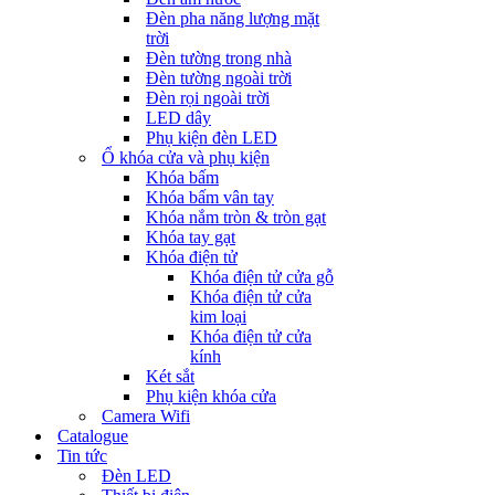
Đèn pha năng lượng mặt
trời
Đèn tường trong nhà
Đèn tường ngoài trời
Đèn rọi ngoài trời
LED dây
Phụ kiện đèn LED
Ổ khóa cửa và phụ kiện
Khóa bấm
Khóa bấm vân tay
Khóa nắm tròn & tròn gạt
Khóa tay gạt
Khóa điện tử
Khóa điện tử cửa gỗ
Khóa điện tử cửa
kim loại
Khóa điện tử cửa
kính
Két sắt
Phụ kiện khóa cửa
Camera Wifi
Catalogue
Tin tức
Đèn LED