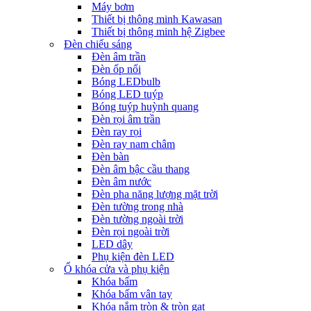
Máy bơm
Thiết bị thông minh Kawasan
Thiết bị thông minh hệ Zigbee
Đèn chiếu sáng
Đèn âm trần
Đèn ốp nổi
Bóng LEDbulb
Bóng LED tuýp
Bóng tuýp huỳnh quang
Đèn rọi âm trần
Đèn ray rọi
Đèn ray nam châm
Đèn bàn
Đèn âm bậc cầu thang
Đèn âm nước
Đèn pha năng lượng mặt trời
Đèn tường trong nhà
Đèn tường ngoài trời
Đèn rọi ngoài trời
LED dây
Phụ kiện đèn LED
Ổ khóa cửa và phụ kiện
Khóa bấm
Khóa bấm vân tay
Khóa nắm tròn & tròn gạt