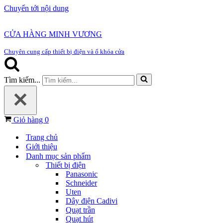
Chuyển tới nội dung
CỬA HÀNG MINH VƯƠNG
Chuyên cung cấp thiết bị điện và ổ khóa cửa
Tìm kiếm...
Giỏ hàng
0
Trang chủ
Giới thiệu
Danh mục sản phẩm
Thiết bị điện
Panasonic
Schneider
Uten
Dây điện Cadivi
Quạt trần
Quạt hút