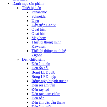
Danh mục sản phẩm
Thiết bị điện
Panasonic
Schneider
Uten
Dây điện Cadivi
Quạt trần
Quạt hút
Máy bơm
Thiết bị thông minh
Kawasan
Thiết bị thông minh hệ
Zigbee
Đèn chiếu sáng
Đèn âm trần
Đèn ốp nổi
Bóng LEDbulb
Bóng LED tuýp
Bóng tuýp huỳnh quang
Đèn rọi âm trần
Đèn ray rọi
Đèn ray nam châm
Đèn bàn
Đèn âm bậc cầu thang
Đèn âm nước