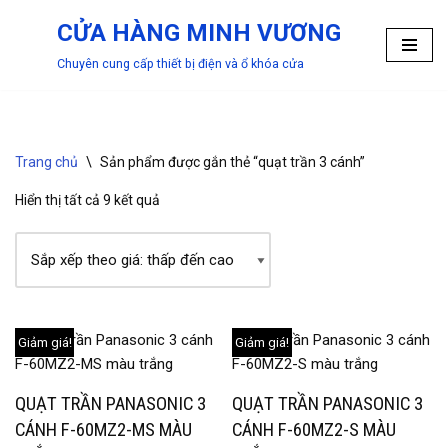
CỬA HÀNG MINH VƯƠNG
Chuyển
Chuyên cung cấp thiết bị điện và ổ khóa cửa
tới
nội
dung
Trang chủ
\
Sản phẩm được gắn thẻ “quạt trần 3 cánh”
Hiển thị tất cả 9 kết quả
Giảm giá!
Giảm giá!
QUẠT TRẦN PANASONIC 3
QUẠT TRẦN PANASONIC 3
CÁNH F-60MZ2-MS MÀU
CÁNH F-60MZ2-S MÀU