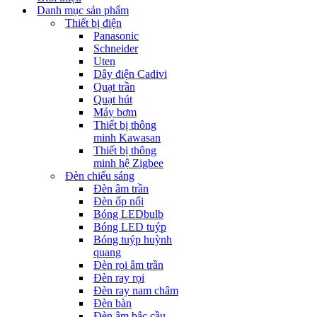
Danh mục sản phẩm
Thiết bị điện
Panasonic
Schneider
Uten
Dây điện Cadivi
Quạt trần
Quạt hút
Máy bơm
Thiết bị thông
minh Kawasan
Thiết bị thông
minh hệ Zigbee
Đèn chiếu sáng
Đèn âm trần
Đèn ốp nổi
Bóng LEDbulb
Bóng LED tuýp
Bóng tuýp huỳnh
quang
Đèn rọi âm trần
Đèn ray rọi
Đèn ray nam châm
Đèn bàn
Đèn âm bậc cầu