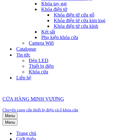
Khóa tay gạt
Khóa điện tử
Khóa điện tử cửa gỗ
Khóa điện tử cửa kim loại
Khóa điện tử cửa kính
Két sắt
Phụ kiện khóa cửa
Camera Wifi
Catalogue
Tin tức
Đèn LED
Thiết bị điện
Khóa cửa
Liên hệ
CỬA HÀNG MINH VƯƠNG
Chuyên cung cấp thiết bị điện và ổ khóa cửa
Menu
Menu
Trang chủ
Giới thiệu