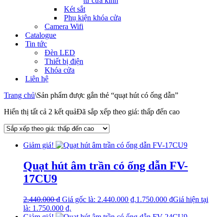
tử cửa kính
Két sắt
Phụ kiện khóa cửa
Camera Wifi
Catalogue
Tin tức
Đèn LED
Thiết bị điện
Khóa cửa
Liên hệ
Trang chủ
\
Sản phẩm được gắn thẻ “quạt hút có ống dẫn”
Hiển thị tất cả 2 kết quả
Đã sắp xếp theo giá: thấp đến cao
Giảm giá!
Quạt hút âm trần có ống dẫn FV-
17CU9
2.440.000
₫
Giá gốc là: 2.440.000 ₫.
1.750.000
₫
Giá hiện tại
là: 1.750.000 ₫.
Giảm giá!