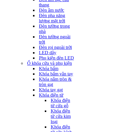
thang
Đèn âm nước
Đèn pha năng
lượng mặt trời
Đèn tường trong
nhà
Đèn tường ngoài
trời
Đèn rọi ngoài trời
LED dây
Phụ kiện đèn LED
Ổ khóa cửa và phụ kiện
Khóa bấm
Khóa bấm vân tay
Khóa nắm tròn &
tròn gạt
Khóa tay gạt
Khóa điện tử
Khóa điện
tử cửa gỗ
Khóa điện
tử cửa kim
loại
Khóa điện