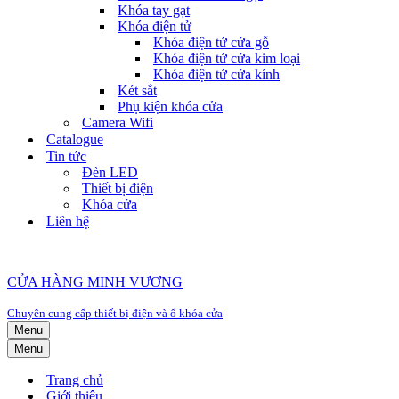
Khóa tay gạt
Khóa điện tử
Khóa điện tử cửa gỗ
Khóa điện tử cửa kim loại
Khóa điện tử cửa kính
Két sắt
Phụ kiện khóa cửa
Camera Wifi
Catalogue
Tin tức
Đèn LED
Thiết bị điện
Khóa cửa
Liên hệ
CỬA HÀNG MINH VƯƠNG
Chuyên cung cấp thiết bị điện và ổ khóa cửa
Menu
Menu
Trang chủ
Giới thiệu