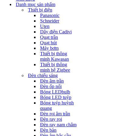
Danh mục sản phẩm
Thiết bị điện
Panasonic
Schneider
Uten
Dây điện Cadivi
Quạt trần
Quạt hút
Máy bơm
Thiết bị thông
minh Kawasan
Thiết bị thông
minh hệ Zigbee
Đèn chiếu sáng
Đèn âm trần
Đèn ốp nổi
Bóng LEDbulb
Bóng LED tuýp
Bóng tuýp huỳnh
quang
Đèn rọi âm trần
Đèn ray rọi
Đèn ray nam châm
Đèn bàn
Đèn âm bậc cầu