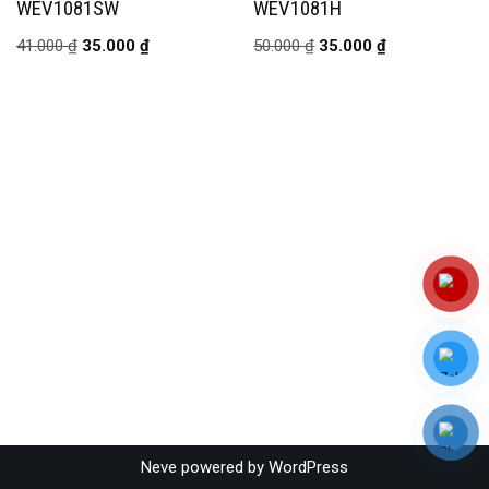
WEV1081SW
WEV1081H
41.000
₫
35.000
₫
50.000
₫
35.000
₫
Neve
powered by
WordPress