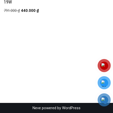
19W
791.000
₫
440.000
₫
Neve
powered by
WordPress