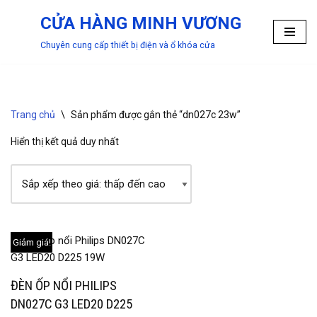
CỬA HÀNG MINH VƯƠNG
Chuyển
Chuyên cung cấp thiết bị điện và ổ khóa cửa
tới
nội
dung
Trang chủ
\
Sản phẩm được gắn thẻ “dn027c 23w”
Hiển thị kết quả duy nhất
Giảm giá!
ĐÈN ỐP NỔI PHILIPS
DN027C G3 LED20 D225