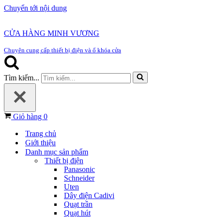
Chuyển tới nội dung
CỬA HÀNG MINH VƯƠNG
Chuyên cung cấp thiết bị điện và ổ khóa cửa
Tìm kiếm...
Giỏ hàng
0
Trang chủ
Giới thiệu
Danh mục sản phẩm
Thiết bị điện
Panasonic
Schneider
Uten
Dây điện Cadivi
Quạt trần
Quạt hút