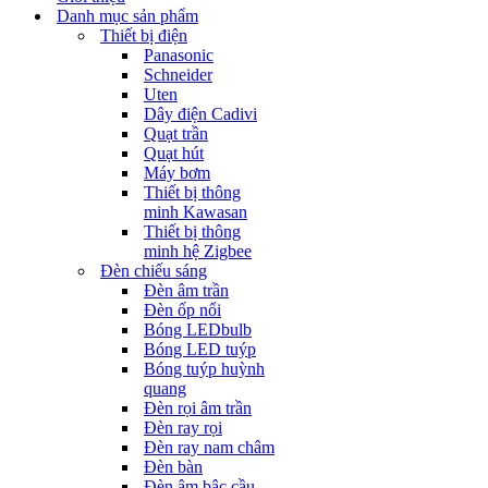
Danh mục sản phẩm
Thiết bị điện
Panasonic
Schneider
Uten
Dây điện Cadivi
Quạt trần
Quạt hút
Máy bơm
Thiết bị thông
minh Kawasan
Thiết bị thông
minh hệ Zigbee
Đèn chiếu sáng
Đèn âm trần
Đèn ốp nổi
Bóng LEDbulb
Bóng LED tuýp
Bóng tuýp huỳnh
quang
Đèn rọi âm trần
Đèn ray rọi
Đèn ray nam châm
Đèn bàn
Đèn âm bậc cầu