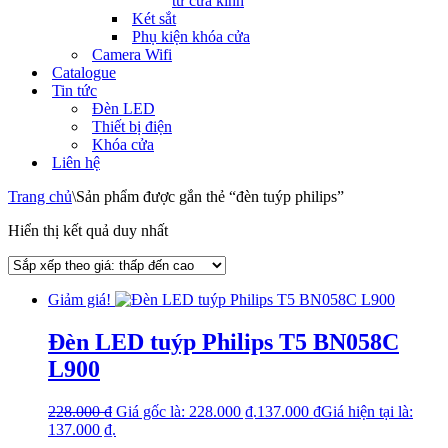
tử cửa kính
Két sắt
Phụ kiện khóa cửa
Camera Wifi
Catalogue
Tin tức
Đèn LED
Thiết bị điện
Khóa cửa
Liên hệ
Trang chủ
\
Sản phẩm được gắn thẻ “đèn tuýp philips”
Hiển thị kết quả duy nhất
Giảm giá!
Đèn LED tuýp Philips T5 BN058C
L900
228.000
₫
Giá gốc là: 228.000 ₫.
137.000
₫
Giá hiện tại là:
137.000 ₫.