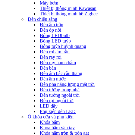
Máy bơm
Thiết bị thông minh Kawasan
Thiết bị thông minh hệ Zigbee
Đèn chiếu sáng
Đèn âm trần
Đèn ốp nổi
Bóng LEDbulb
Bóng LED tuýp
Bóng tuýp huỳnh quang
Đèn rọi âm trần
Đèn ray rọi
Đèn ray nam châm
Đèn bàn
Đèn âm bậc cầu thang
Đèn âm nước
Đèn pha năng lượng mặt trời
Đèn tường trong nhà
Đèn tường ngoài trời
Đèn rọi ngoài trời
LED dây
Phụ kiện đèn LED
Ổ khóa cửa và phụ kiện
Khóa bấm
Khóa bấm vân tay
Khóa nắm tròn & tròn gạt