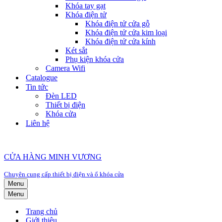
Khóa tay gạt
Khóa điện tử
Khóa điện tử cửa gỗ
Khóa điện tử cửa kim loại
Khóa điện tử cửa kính
Két sắt
Phụ kiện khóa cửa
Camera Wifi
Catalogue
Tin tức
Đèn LED
Thiết bị điện
Khóa cửa
Liên hệ
CỬA HÀNG MINH VƯƠNG
Chuyên cung cấp thiết bị điện và ổ khóa cửa
Menu
Menu
Trang chủ
Giới thiệu