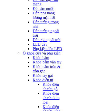
thang
Đèn âm nước
Đèn pha năng
lượng mặt trời
Đèn tường trong
nhà
Đèn tường ngoài
trời
Đèn rọi ngoài trời
LED dây
Phụ kiện đèn LED
Ổ khóa cửa và phụ kiện
Khóa bấm
Khóa bấm vân tay
Khóa nắm tròn &
tròn gạt
Khóa tay gạt
Khóa điện tử
Khóa điện
tử cửa gỗ
Khóa điện
tử cửa kim
loại
Khóa điện