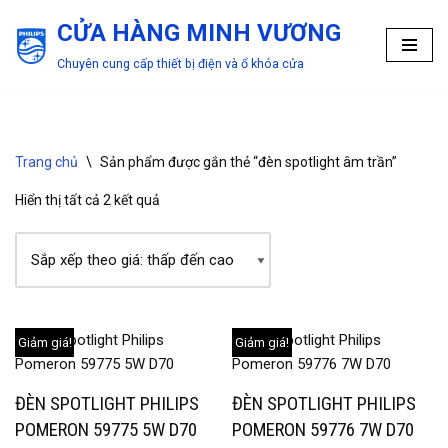
CỬA HÀNG MINH VƯƠNG
Chuyển
Chuyên cung cấp thiết bị điện và ổ khóa cửa
tới
nội
dung
Trang chủ
\
Sản phẩm được gắn thẻ “đèn spotlight âm trần”
Hiển thị tất cả 2 kết quả
Giảm giá!
Giảm giá!
ĐÈN SPOTLIGHT PHILIPS
ĐÈN SPOTLIGHT PHILIPS
POMERON 59775 5W D70
POMERON 59776 7W D70