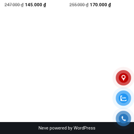
247.000
₫
145.000
₫
255.000
₫
170.000
₫
Neve
powered by
WordPress