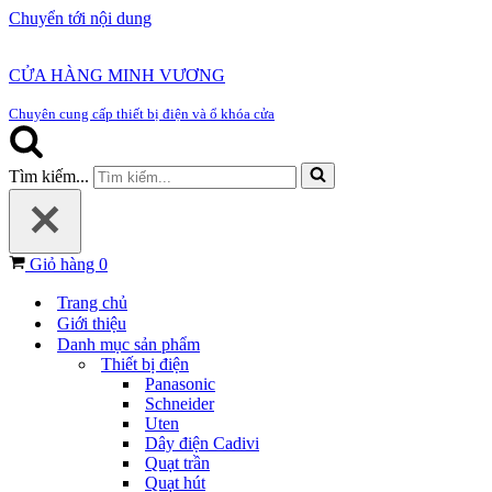
Chuyển tới nội dung
CỬA HÀNG MINH VƯƠNG
Chuyên cung cấp thiết bị điện và ổ khóa cửa
Tìm kiếm...
Giỏ hàng
0
Trang chủ
Giới thiệu
Danh mục sản phẩm
Thiết bị điện
Panasonic
Schneider
Uten
Dây điện Cadivi
Quạt trần
Quạt hút