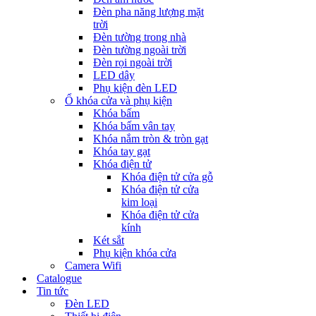
Đèn pha năng lượng mặt
trời
Đèn tường trong nhà
Đèn tường ngoài trời
Đèn rọi ngoài trời
LED dây
Phụ kiện đèn LED
Ổ khóa cửa và phụ kiện
Khóa bấm
Khóa bấm vân tay
Khóa nắm tròn & tròn gạt
Khóa tay gạt
Khóa điện tử
Khóa điện tử cửa gỗ
Khóa điện tử cửa
kim loại
Khóa điện tử cửa
kính
Két sắt
Phụ kiện khóa cửa
Camera Wifi
Catalogue
Tin tức
Đèn LED