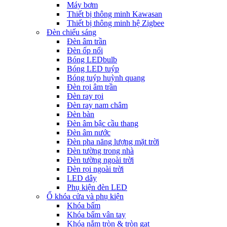
Máy bơm
Thiết bị thông minh Kawasan
Thiết bị thông minh hệ Zigbee
Đèn chiếu sáng
Đèn âm trần
Đèn ốp nổi
Bóng LEDbulb
Bóng LED tuýp
Bóng tuýp huỳnh quang
Đèn rọi âm trần
Đèn ray rọi
Đèn ray nam châm
Đèn bàn
Đèn âm bậc cầu thang
Đèn âm nước
Đèn pha năng lượng mặt trời
Đèn tường trong nhà
Đèn tường ngoài trời
Đèn rọi ngoài trời
LED dây
Phụ kiện đèn LED
Ổ khóa cửa và phụ kiện
Khóa bấm
Khóa bấm vân tay
Khóa nắm tròn & tròn gạt