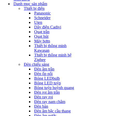
Danh mục sản phẩm
Thiết bị điện
Panasonic
Schneider
Uten
Dây điện Cadivi
Quạt trần
Quạt hút
Máy bơm
Thiết bị thông minh
Kawasan
Thiết bị thông minh hệ
Zigbee
Đèn chiếu sáng
Đèn âm trần
Đèn ốp nổi
Bóng LEDbulb
Bóng LED tuýp
Bóng tuýp huỳnh quang
Đèn rọi âm trần
Đèn ray rọi
Đèn ray nam châm
Đèn bàn
Đèn âm bậc cầu thang
Đèn âm nước