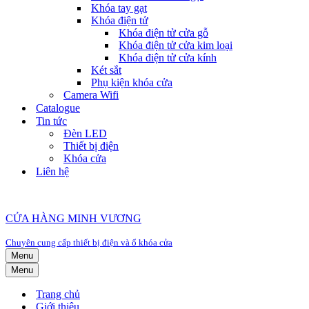
Khóa tay gạt
Khóa điện tử
Khóa điện tử cửa gỗ
Khóa điện tử cửa kim loại
Khóa điện tử cửa kính
Két sắt
Phụ kiện khóa cửa
Camera Wifi
Catalogue
Tin tức
Đèn LED
Thiết bị điện
Khóa cửa
Liên hệ
CỬA HÀNG MINH VƯƠNG
Chuyên cung cấp thiết bị điện và ổ khóa cửa
Menu
Menu
Trang chủ
Giới thiệu