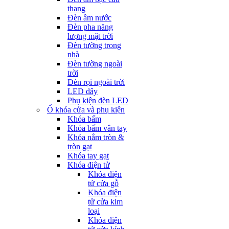
thang
Đèn âm nước
Đèn pha năng
lượng mặt trời
Đèn tường trong
nhà
Đèn tường ngoài
trời
Đèn rọi ngoài trời
LED dây
Phụ kiện đèn LED
Ổ khóa cửa và phụ kiện
Khóa bấm
Khóa bấm vân tay
Khóa nắm tròn &
tròn gạt
Khóa tay gạt
Khóa điện tử
Khóa điện
tử cửa gỗ
Khóa điện
tử cửa kim
loại
Khóa điện