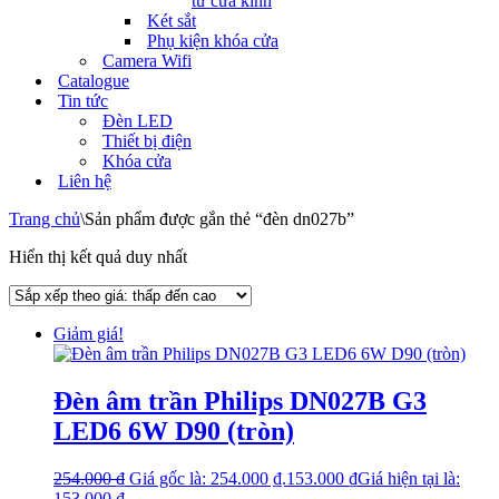
tử cửa kính
Két sắt
Phụ kiện khóa cửa
Camera Wifi
Catalogue
Tin tức
Đèn LED
Thiết bị điện
Khóa cửa
Liên hệ
Trang chủ
\
Sản phẩm được gắn thẻ “đèn dn027b”
Hiển thị kết quả duy nhất
Giảm giá!
Đèn âm trần Philips DN027B G3
LED6 6W D90 (tròn)
254.000
₫
Giá gốc là: 254.000 ₫.
153.000
₫
Giá hiện tại là:
153.000 ₫.