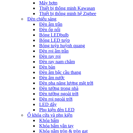
Máy bơm
Thiết bị thông minh Kawasan
Thiết bị thông minh hệ Zigbee
Đèn chiếu sáng
Đèn âm trần
Đèn ốp nổi
Bóng LEDbulb
Bóng LED tuýp
Bóng tuýp huỳnh quang
Đèn rọi âm trần
Đèn ray rọi
Đèn ray nam châm
Đèn bàn
Đèn âm bậc cầu thang
Đèn âm nước
Đèn pha năng lượng mặt trời
Đèn tường trong nhà
Đèn tường ngoài trời
Đèn rọi ngoài trời
LED dây
Phụ kiện đèn LED
Ổ khóa cửa và phụ kiện
Khóa bấm
Khóa bấm vân tay
Khóa nắm tròn & tròn gạt