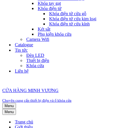
Khóa tay gạt
Khóa điện tử
Khóa điện tử cửa gỗ
Khóa điện tử cửa kim loại
Khóa điện tử cửa kính
Két sắt
Phụ kiện khóa cửa
Camera Wifi
Catalogue
Tin tức
Đèn LED
Thiết bị điện
Khóa cửa
Liên hệ
CỬA HÀNG MINH VƯƠNG
Chuyên cung cấp thiết bị điện và ổ khóa cửa
Menu
Menu
Trang chủ
Giới thiệu