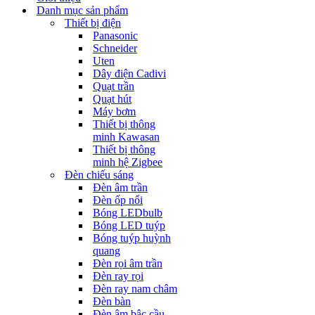
Danh mục sản phẩm
Thiết bị điện
Panasonic
Schneider
Uten
Dây điện Cadivi
Quạt trần
Quạt hút
Máy bơm
Thiết bị thông
minh Kawasan
Thiết bị thông
minh hệ Zigbee
Đèn chiếu sáng
Đèn âm trần
Đèn ốp nổi
Bóng LEDbulb
Bóng LED tuýp
Bóng tuýp huỳnh
quang
Đèn rọi âm trần
Đèn ray rọi
Đèn ray nam châm
Đèn bàn
Đèn âm bậc cầu