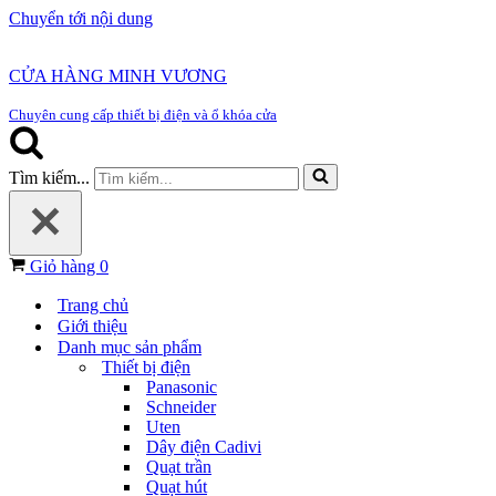
Chuyển tới nội dung
CỬA HÀNG MINH VƯƠNG
Chuyên cung cấp thiết bị điện và ổ khóa cửa
Tìm kiếm...
Giỏ hàng
0
Trang chủ
Giới thiệu
Danh mục sản phẩm
Thiết bị điện
Panasonic
Schneider
Uten
Dây điện Cadivi
Quạt trần
Quạt hút