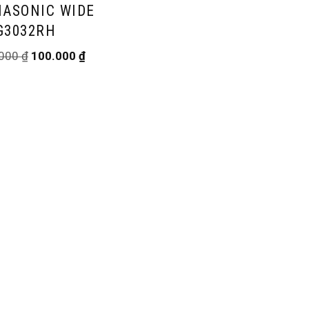
NASONIC WIDE
G3032RH
.000
₫
100.000
₫