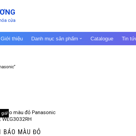
ƯƠNG
khóa cửa
Giới thiệu
Danh mục sản phẩm
Catalogue
Tin tứ
nasonic”
giá!
 BÁO MÀU ĐỎ