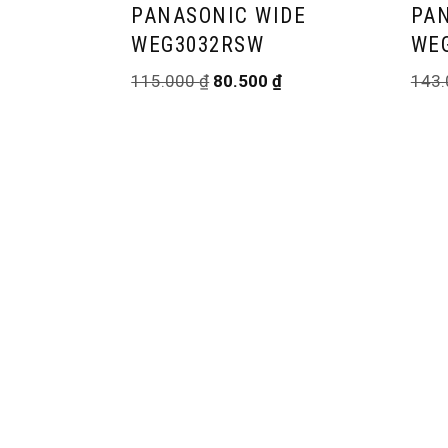
PANASONIC WIDE
PA
WEG3032RSW
WE
115.000
₫
80.500
₫
143