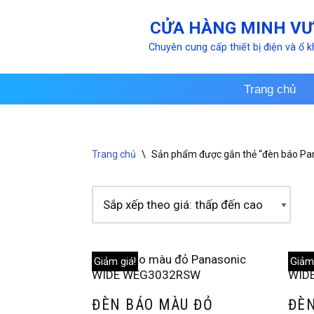
CỬA HÀNG MINH V
Chuyển
Chuyên cung cấp thiết bị điện và ổ 
tới
nội
dung
Trang chủ
Trang chủ
\
Sản phẩm được gắn thẻ “đèn báo Pa
Giảm giá!
Giảm 
ĐÈN BÁO MÀU ĐỎ
ĐÈN