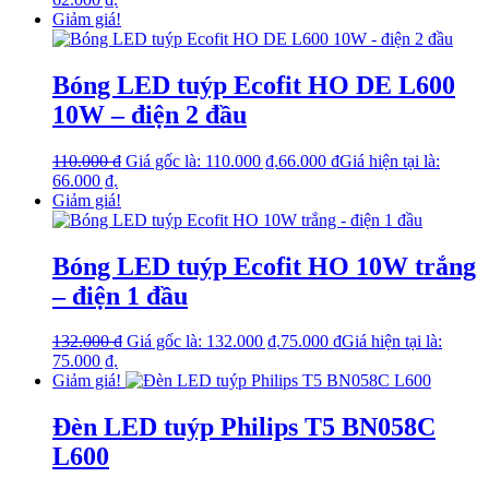
Giảm giá!
Bóng LED tuýp Ecofit HO DE L600
10W – điện 2 đầu
110.000
₫
Giá gốc là: 110.000 ₫.
66.000
₫
Giá hiện tại là:
66.000 ₫.
Giảm giá!
Bóng LED tuýp Ecofit HO 10W trắng
– điện 1 đầu
132.000
₫
Giá gốc là: 132.000 ₫.
75.000
₫
Giá hiện tại là:
75.000 ₫.
Giảm giá!
Đèn LED tuýp Philips T5 BN058C
L600