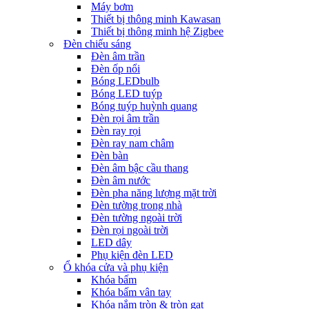
Máy bơm
Thiết bị thông minh Kawasan
Thiết bị thông minh hệ Zigbee
Đèn chiếu sáng
Đèn âm trần
Đèn ốp nổi
Bóng LEDbulb
Bóng LED tuýp
Bóng tuýp huỳnh quang
Đèn rọi âm trần
Đèn ray rọi
Đèn ray nam châm
Đèn bàn
Đèn âm bậc cầu thang
Đèn âm nước
Đèn pha năng lượng mặt trời
Đèn tường trong nhà
Đèn tường ngoài trời
Đèn rọi ngoài trời
LED dây
Phụ kiện đèn LED
Ổ khóa cửa và phụ kiện
Khóa bấm
Khóa bấm vân tay
Khóa nắm tròn & tròn gạt