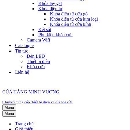
Khóa tay gạt
Khóa điện tử
Khóa điện tử cửa gỗ
Khóa điện tử cửa kim loại
Khóa điện tử cửa kính
Két sắt
Phụ kiện khóa cửa
Camera Wifi
Catalogue
Tin tức
Đèn LED
Thiết bị điện
Khóa cửa
Liên hệ
CỬA HÀNG MINH VƯƠNG
Chuyên cung cấp thiết bị điện và ổ khóa cửa
Menu
Menu
Trang chủ
Giới thiệu