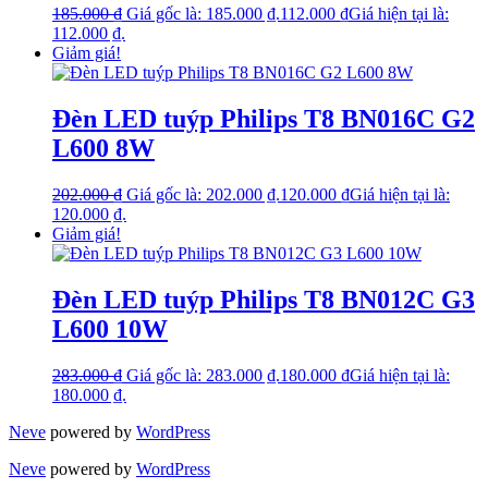
185.000
₫
Giá gốc là: 185.000 ₫.
112.000
₫
Giá hiện tại là:
112.000 ₫.
Giảm giá!
Đèn LED tuýp Philips T8 BN016C G2
L600 8W
202.000
₫
Giá gốc là: 202.000 ₫.
120.000
₫
Giá hiện tại là:
120.000 ₫.
Giảm giá!
Đèn LED tuýp Philips T8 BN012C G3
L600 10W
283.000
₫
Giá gốc là: 283.000 ₫.
180.000
₫
Giá hiện tại là:
180.000 ₫.
Neve
powered by
WordPress
Neve
powered by
WordPress