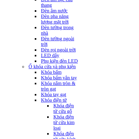
thang
Đèn âm nước
Đèn pha năng
lượng mặt trời
Đèn tường trong
nhà
Đèn tường ngoài
trời
Đèn rọi ngoài trời
LED dây
Phụ kiện đèn LED
Ổ khóa cửa và phụ kiện
Khóa bấm
Khóa bấm vân tay
Khóa nắm tròn &
tròn gạt
Khóa tay gạt
Khóa điện tử
Khóa điện
tử cửa gỗ
Khóa điện
tử cửa kim
loại
Khóa điện