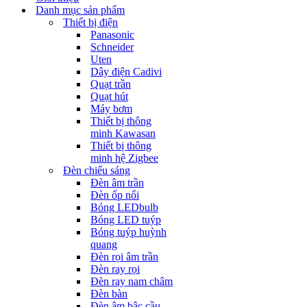
Danh mục sản phẩm
Thiết bị điện
Panasonic
Schneider
Uten
Dây điện Cadivi
Quạt trần
Quạt hút
Máy bơm
Thiết bị thông
minh Kawasan
Thiết bị thông
minh hệ Zigbee
Đèn chiếu sáng
Đèn âm trần
Đèn ốp nổi
Bóng LEDbulb
Bóng LED tuýp
Bóng tuýp huỳnh
quang
Đèn rọi âm trần
Đèn ray rọi
Đèn ray nam châm
Đèn bàn
Đèn âm bậc cầu