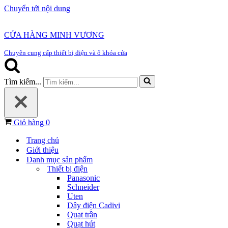
Chuyển tới nội dung
CỬA HÀNG MINH VƯƠNG
Chuyên cung cấp thiết bị điện và ổ khóa cửa
Tìm kiếm...
Giỏ hàng
0
Trang chủ
Giới thiệu
Danh mục sản phẩm
Thiết bị điện
Panasonic
Schneider
Uten
Dây điện Cadivi
Quạt trần
Quạt hút