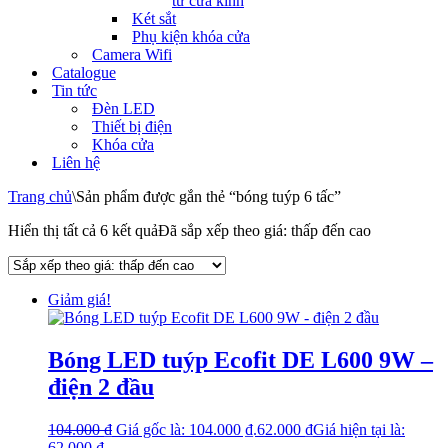
tử cửa kính
Két sắt
Phụ kiện khóa cửa
Camera Wifi
Catalogue
Tin tức
Đèn LED
Thiết bị điện
Khóa cửa
Liên hệ
Trang chủ
\
Sản phẩm được gắn thẻ “bóng tuýp 6 tấc”
Hiển thị tất cả 6 kết quả
Đã sắp xếp theo giá: thấp đến cao
Giảm giá!
Bóng LED tuýp Ecofit DE L600 9W –
điện 2 đầu
104.000
₫
Giá gốc là: 104.000 ₫.
62.000
₫
Giá hiện tại là:
62.000 ₫.