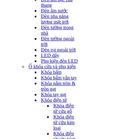
thang
Đèn âm nước
Đèn pha năng
lượng mặt trời
Đèn tường trong
nhà
Đèn tường ngoài
trời
Đèn rọi ngoài trời
LED dây
Phụ kiện đèn LED
Ổ khóa cửa và phụ kiện
Khóa bấm
Khóa bấm vân tay
Khóa nắm tròn &
tròn gạt
Khóa tay gạt
Khóa điện tử
Khóa điện
tử cửa gỗ
Khóa điện
tử cửa kim
loại
Khóa điện