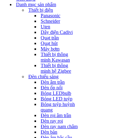
Danh mục sản phẩm
Thiết bị điện
Panasonic
Schneider
Uten
Dây điện Cadivi
Quạt trần
Quạt hút
Máy bơm
Thiết bị thông
minh Kawasan
Thiết bị thông
minh hệ Zigbee
Đèn chiếu sáng
Đèn âm trần
Đèn ốp nổi
Bóng LEDbulb
Bóng LED tuýp
Bóng tuýp huỳnh
quang
Đèn rọi âm trần
Đèn ray rọi
Đèn ray nam châm
Đèn bàn
Đèn âm bậc cầu