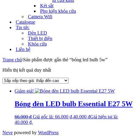
tử cửa kính
Két sắt
Phụ kiện khóa cửa
Camera Wifi
Catalogue
Tin tức
Đèn LED
Thiết bị điện
Khóa cửa
Liên hệ
Trang chủ
\
Sản phẩm được gắn thẻ “bóng led bulb 5w”
Hiển thị kết quả duy nhất
Giảm giá!
Bóng đèn LED bulb Essential E27 5W
66.000
₫
Giá gốc là: 66.000 ₫.
40.000
₫
Giá hiện tại là:
40.000 ₫.
Neve
powered by
WordPress