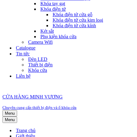
Khóa tay gạt
Khóa điện tử
Khóa điện tử cửa gỗ
Khóa điện tử cửa kim loại
Khóa điện tử cửa kính
Két sắt
Phụ kiện khóa cửa
Camera Wifi
Catalogue
Tin tức
Đèn LED
Thiết bị điện
Khóa cửa
Liên hệ
CỬA HÀNG MINH VƯƠNG
Chuyên cung cấp thiết bị điện và ổ khóa cửa
Menu
Menu
Trang chủ
Giới thiệu