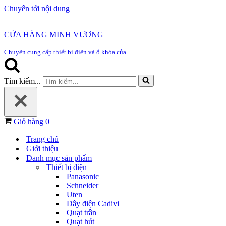
Chuyển tới nội dung
CỬA HÀNG MINH VƯƠNG
Chuyên cung cấp thiết bị điện và ổ khóa cửa
Tìm kiếm...
Giỏ hàng
0
Trang chủ
Giới thiệu
Danh mục sản phẩm
Thiết bị điện
Panasonic
Schneider
Uten
Dây điện Cadivi
Quạt trần
Quạt hút