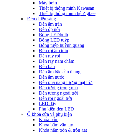
Máy bơm
Thiết bị thông minh Kawasan
Thiết bị thông minh hệ Zigbee
Đèn chiếu sáng
Đèn âm trần
Đèn ốp nổi
Bóng LEDbulb
Bóng LED tuýp
Bóng tuýp huỳnh quang
Đèn rọi âm trần
Đèn ray rọi
Đèn ray nam châm
Đèn bàn
Đèn âm bậc cầu thang
Đèn âm nước
Đèn pha năng lượng mặt trời
Đèn tường trong nhà
Đèn tường ngoài trời
Đèn rọi ngoài trời
LED dây
Phụ kiện đèn LED
Ổ khóa cửa và phụ kiện
Khóa bấm
Khóa bấm vân tay
Khóa nắm tròn & tròn gạt