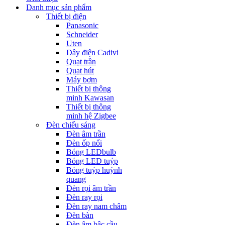
Danh mục sản phẩm
Thiết bị điện
Panasonic
Schneider
Uten
Dây điện Cadivi
Quạt trần
Quạt hút
Máy bơm
Thiết bị thông
minh Kawasan
Thiết bị thông
minh hệ Zigbee
Đèn chiếu sáng
Đèn âm trần
Đèn ốp nổi
Bóng LEDbulb
Bóng LED tuýp
Bóng tuýp huỳnh
quang
Đèn rọi âm trần
Đèn ray rọi
Đèn ray nam châm
Đèn bàn
Đèn âm bậc cầu