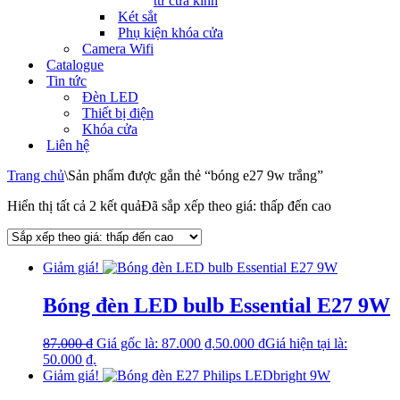
tử cửa kính
Két sắt
Phụ kiện khóa cửa
Camera Wifi
Catalogue
Tin tức
Đèn LED
Thiết bị điện
Khóa cửa
Liên hệ
Trang chủ
\
Sản phẩm được gắn thẻ “bóng e27 9w trắng”
Hiển thị tất cả 2 kết quả
Đã sắp xếp theo giá: thấp đến cao
Giảm giá!
Bóng đèn LED bulb Essential E27 9W
87.000
₫
Giá gốc là: 87.000 ₫.
50.000
₫
Giá hiện tại là:
50.000 ₫.
Giảm giá!