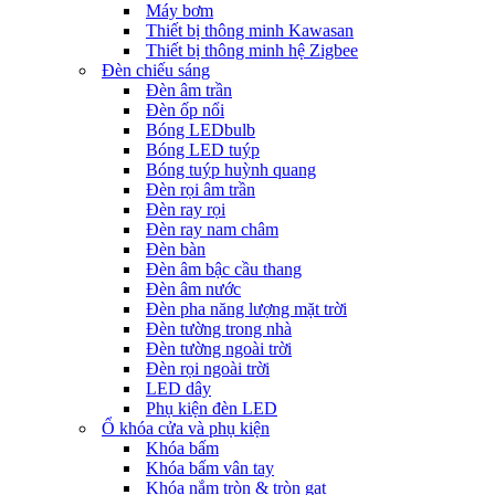
Máy bơm
Thiết bị thông minh Kawasan
Thiết bị thông minh hệ Zigbee
Đèn chiếu sáng
Đèn âm trần
Đèn ốp nổi
Bóng LEDbulb
Bóng LED tuýp
Bóng tuýp huỳnh quang
Đèn rọi âm trần
Đèn ray rọi
Đèn ray nam châm
Đèn bàn
Đèn âm bậc cầu thang
Đèn âm nước
Đèn pha năng lượng mặt trời
Đèn tường trong nhà
Đèn tường ngoài trời
Đèn rọi ngoài trời
LED dây
Phụ kiện đèn LED
Ổ khóa cửa và phụ kiện
Khóa bấm
Khóa bấm vân tay
Khóa nắm tròn & tròn gạt