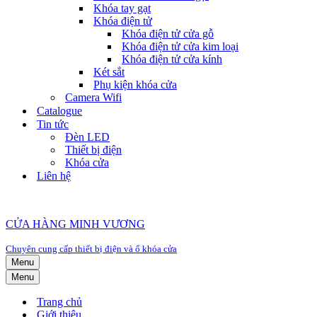
Khóa tay gạt
Khóa điện tử
Khóa điện tử cửa gỗ
Khóa điện tử cửa kim loại
Khóa điện tử cửa kính
Két sắt
Phụ kiện khóa cửa
Camera Wifi
Catalogue
Tin tức
Đèn LED
Thiết bị điện
Khóa cửa
Liên hệ
CỬA HÀNG MINH VƯƠNG
Chuyên cung cấp thiết bị điện và ổ khóa cửa
Menu
Menu
Trang chủ
Giới thiệu