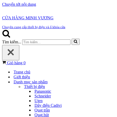
Chuyển tới nội dung
CỬA HÀNG MINH VƯƠNG
Chuyên cung cấp thiết bị điện và ổ khóa cửa
Tìm kiếm...
Giỏ hàng
0
Trang chủ
Giới thiệu
Danh mục sản phẩm
Thiết bị điện
Panasonic
Schneider
Uten
Dây điện Cadivi
Quạt trần
Quạt hút