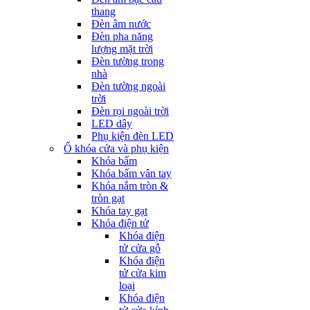
thang
Đèn âm nước
Đèn pha năng
lượng mặt trời
Đèn tường trong
nhà
Đèn tường ngoài
trời
Đèn rọi ngoài trời
LED dây
Phụ kiện đèn LED
Ổ khóa cửa và phụ kiện
Khóa bấm
Khóa bấm vân tay
Khóa nắm tròn &
tròn gạt
Khóa tay gạt
Khóa điện tử
Khóa điện
tử cửa gỗ
Khóa điện
tử cửa kim
loại
Khóa điện