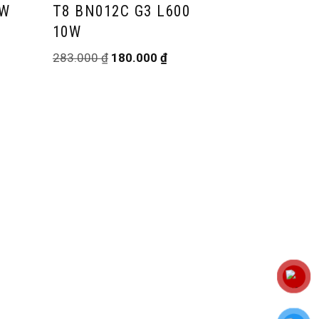
0W
T8 BN012C G3 L600
10W
283.000
₫
180.000
₫