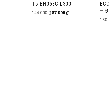
T5 BN058C L300
ECO
– Đ
144.000
₫
87.000
₫
130