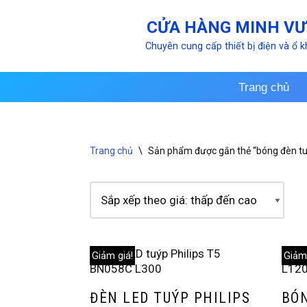
CỬA HÀNG MINH V
Chuyển
Chuyên cung cấp thiết bị điện và ổ 
tới
nội
dung
Trang chủ
Trang chủ
\
Sản phẩm được gắn thẻ “bóng đèn t
Giảm giá!
Giảm 
ĐÈN LED TUÝP PHILIPS
BÓN