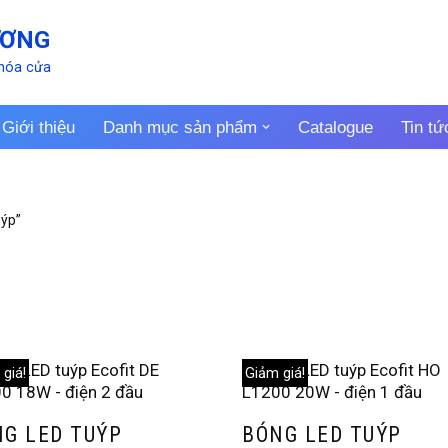
ƯƠNG
khóa cửa
Giới thiệu
Danh mục sản phẩm
Catalogue
Tin tứ
uýp”
giá!
Giảm giá!
G LED TUÝP
BÓNG LED TUÝP