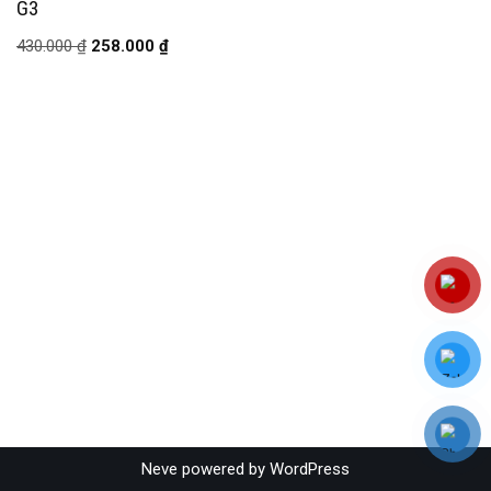
G3
430.000
₫
258.000
₫
Neve
powered by
WordPress